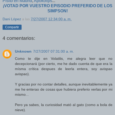
Pisito en Madrid
,
Apokolips
...
¡VOTAD POR VUESTRO EPISODIO PREFERIDO DE LOS
SIMPSON!
Dani López
a las
7/27/2007 12:34:00 a. m.
Compartir
4 comentarios:
Unknown
7/27/2007 07:31:00 a. m.
Como te dije en Volatilis, me alegra leer que no
decepcionará (por cierto, me he dado cuenta de que era la
mísma crítica despues de leerla entera, soy avispao
avispao).
Y gracias por no contar detalles, aunque inevitablemente ya
me he enterao de cosas que hubiera preferio verlas por mi
mismo...
Pero ya sabes, la curiosidad mató al gato (como a bola de
nieve).