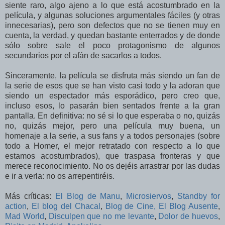
siente raro, algo ajeno a lo que está acostumbrado en la
película, y algunas soluciones argumentales fáciles (y otras
innecesarias), pero son defectos que no se tienen muy en
cuenta, la verdad, y quedan bastante enterrados y de donde
sólo sobre sale el poco protagonismo de algunos
secundarios por el afán de sacarlos a todos.
Sinceramente, la película se disfruta más siendo un fan de
la serie de esos que se han visto casi todo y la adoran que
siendo un espectador más esporádico, pero creo que,
incluso esos, lo pasarán bien sentados frente a la gran
pantalla. En definitiva: no sé si lo que esperaba o no, quizás
no, quizás mejor, pero una película muy buena, un
homenaje a la serie, a sus fans y a todos personajes (sobre
todo a Homer, el mejor retratado con respecto a lo que
estamos acostumbrados), que traspasa fronteras y que
merece reconocimiento. No os dejéis arrastrar por las dudas
e ir a verla: no os arrepentiréis.
Más críticas:
El Blog de Manu
,
Microsiervos
,
Standby for
action
,
El blog del Chacal
,
Blog de Cine,
El Blog Ausente
,
Mad World
,
Disculpen que no me levante
,
Dolor de huevos
,