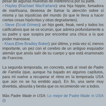
pesar de algunas muestras de indiferencia por su parte.
-
Hayley
(
Rachael MacFarlane
): una hija hippie, fumadora
de marihuana, deseosa de llamar la atención sobre sí
misma y las injusticias del mundo (lo que le lleva a hacer
ciertas cosas hipócritas y otras degradantes).
-
Steve
(
Scott Grimes
): un hijo geek, freak, nerd y todos los
calificativos que se os ocurran, que admira profundamente a
su padre y que suspira por encontrar una chica a la que
poder manosear.
-
Klaus
(
Dee Bradley Baker
): por último, y esta vez sí, menos
importante, un pez con el cerebro de un antiguo esquiador
alemán que ansía salir de su cuerpo y que está enamorado
de Francine.
La segunda temporada, en concreto, está al nivel de
Padre
de Familia
(que, aunque ha bajado en algunos capítulos,
para mí vuelve a recuperar el ritmo en la temporada USA
que aún no se ha emitido aquí). En fin, una serie muy
divertida, absurda y bestia que os recomiendo ver a todos.
Más
Padre Made in USA
:
Lo mejor de Padre Made in USA
(I)