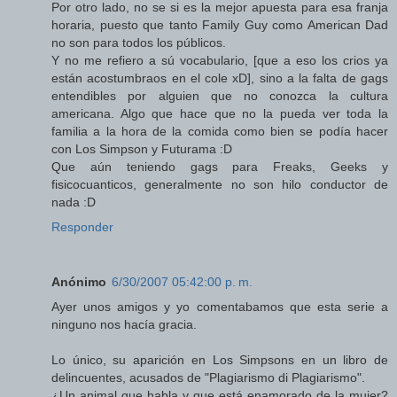
Por otro lado, no se si es la mejor apuesta para esa franja
horaria, puesto que tanto Family Guy como American Dad
no son para todos los públicos.
Y no me refiero a sú vocabulario, [que a eso los crios ya
están acostumbraos en el cole xD], sino a la falta de gags
entendibles por alguien que no conozca la cultura
americana. Algo que hace que no la pueda ver toda la
familia a la hora de la comida como bien se podía hacer
con Los Simpson y Futurama :D
Que aún teniendo gags para Freaks, Geeks y
fisicocuanticos, generalmente no son hilo conductor de
nada :D
Responder
Anónimo
6/30/2007 05:42:00 p. m.
Ayer unos amigos y yo comentabamos que esta serie a
ninguno nos hacía gracia.
Lo único, su aparición en Los Simpsons en un libro de
delincuentes, acusados de "Plagiarismo di Plagiarismo".
¿Un animal que habla y que está enamorado de la mujer?