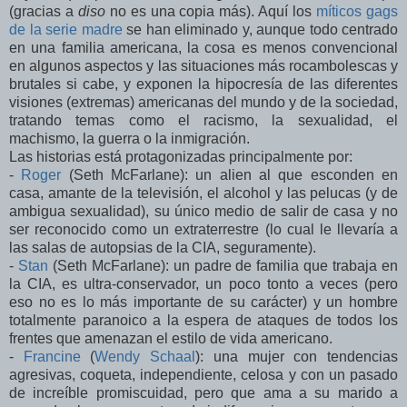
(gracias a
diso
no es una copia más). Aquí los
míticos gags
de la serie madre
se han eliminado y, aunque todo centrado
en una familia americana, la cosa es menos convencional
en algunos aspectos y las situaciones más rocambolescas y
brutales si cabe, y exponen la hipocresía de las diferentes
visiones (extremas) americanas del mundo y de la sociedad,
tratando temas como el racismo, la sexualidad, el
machismo, la guerra o la inmigración.
Las historias está protagonizadas principalmente por:
-
Roger
(Seth McFarlane): un alien al que esconden en
casa, amante de la televisión, el alcohol y las pelucas (y de
ambigua sexualidad), su único medio de salir de casa y no
ser reconocido como un extraterrestre (lo cual le llevaría a
las salas de autopsias de la CIA, seguramente).
-
Stan
(Seth McFarlane): un padre de familia que trabaja en
la CIA, es ultra-conservador, un poco tonto a veces (pero
eso no es lo más importante de su carácter) y un hombre
totalmente paranoico a la espera de ataques de todos los
frentes que amenazan el estilo de vida americano.
-
Francine
(
Wendy Schaal
): una mujer con tendencias
agresivas, coqueta, independiente, celosa y con un pasado
de increíble promiscuidad, pero que ama a su marido a