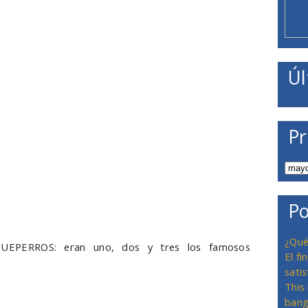
Úl
Pr
Po
¿Qué
PERROS: eran uno, dos y tres los famosos
El f
satis
This
bang