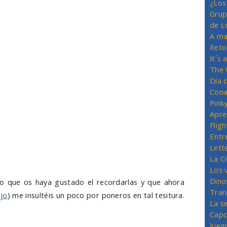
¿Los
Grup
de L
A ma
Reto
It´s
The 
Día 
Cona
Pink
Apre
Flig
Entr
Lett
La C
Los 
Dino
o que os haya gustado el recordarlas y que ahora
Tran
jo
) me insultéis un poco por poneros en tal tesitura.
La s
Capc
Jueg