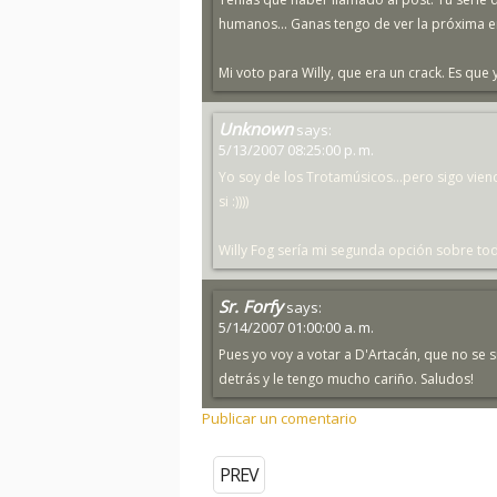
humanos... Ganas tengo de ver la próxima e
Mi voto para Willy, que era un crack. Es que
Unknown
says:
5/13/2007 08:25:00 p. m.
Yo soy de los Trotamúsicos...pero sigo vien
si :))))
Willy Fog sería mi segunda opción sobre to
Sr. Forfy
says:
5/14/2007 01:00:00 a. m.
Pues yo voy a votar a D'Artacán, que no se s
detrás y le tengo mucho cariño. Saludos!
Publicar un comentario
PREV