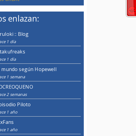
s enlazan:
ruloki :: Blog
ce 1 día
takufreaks
ce 1 día
l mundo según Hopewell
ace 1 semana
OCREOQUENO
ace 2 semanas
pisodio Piloto
ace 1 año
ixFans
ace 1 año