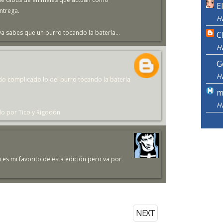
E
ntrega.
H
 ya sabes que un burro tocando la batería...
C
H
G
H
do complicado lo del burro tocando la batería
m
H
do por Tico y Rigodón
i es mi favorito de esta edición pero va por
NEXT