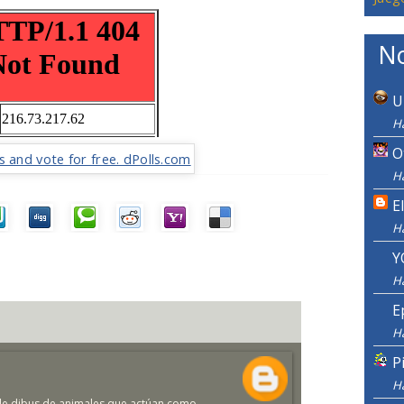
No
U
Ha
O
Ha
E
H
Y
H
E
H
P
H
 de dibus de animales que actúan como