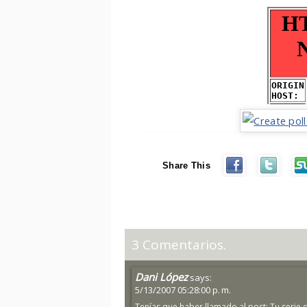
Share This
3 Comentarios.
Dani López
says:
5/13/2007 05:28:00 p. m.
Tenías que haber llamado al post: Tu serie