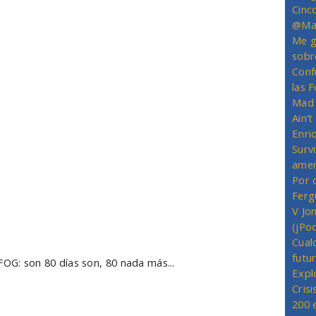
Cinc
@Mas
Me g
sobr
Conf
las 
Mad 
Ain’
Enriq
Survi
amer
Por 
Ferg
V Jo
(jPo
Cual
futu
: son 80 días son, 80 nada más...
Expl
Crisi
200 