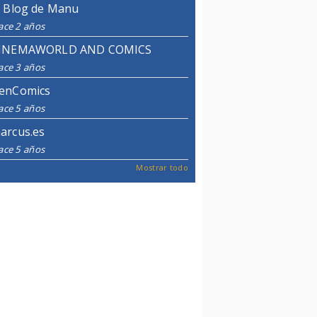
l Blog de Manu
ace 2 años
INEMAWORLD AND COMICS
ace 3 años
enComics
ace 5 años
arcus.es
ace 5 años
Mostrar todo