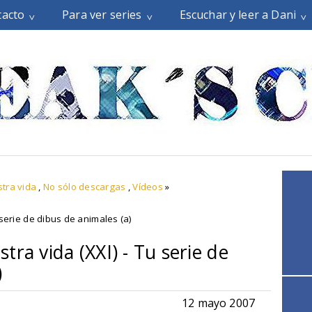
tacto
Para ver series
Escuchar y leer a Dani
tra vida
,
No sólo descargas
,
Vídeos
»
serie de dibus de animales (a)
ra vida (XXI) - Tu serie de
)
12 mayo 2007