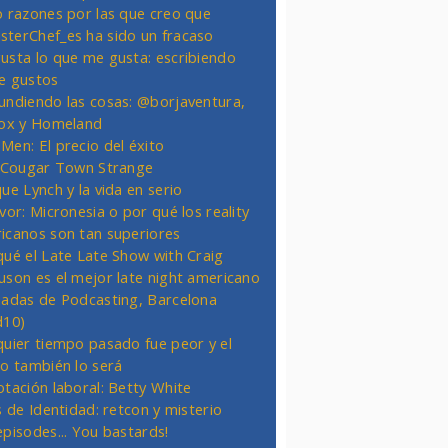
o razones por las que creo que
terChef_es ha sido un fracaso
usta lo que me gusta: escribiendo
e gustos
undiendo las cosas: @borjaventura,
Fox y Homeland
Men: El precio del éxito
t Cougar Town Strange
ue Lynch y la vida en serio
vor: Micronesia o por qué los reality
icanos son tan superiores
qué el Late Late Show with Craig
uson es el mejor late night americano
nadas de Podcasting, Barcelona
d10)
quier tiempo pasado fue peor y el
ro también lo será
otación laboral: Betty White
s de Identidad: retcon y misterio
episodes... You bastards!