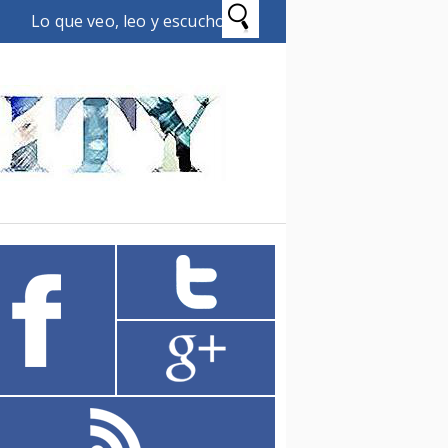
Lo que veo, leo y escucho