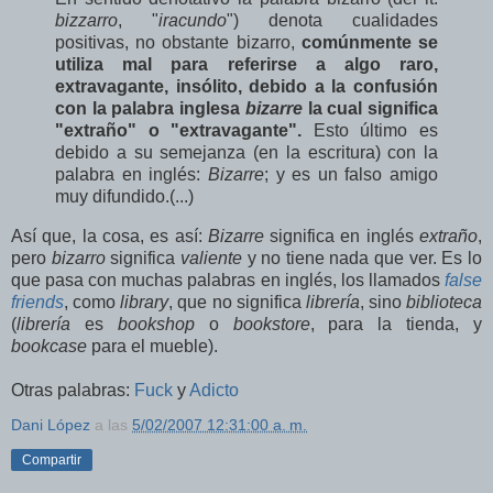
bizzarro
, "
iracundo
") denota cualidades
positivas, no obstante bizarro,
comúnmente se
utiliza mal para referirse a algo raro,
extravagante, insólito, debido a la confusión
con la palabra inglesa
bizarre
la cual significa
"extraño" o "extravagante".
Esto último es
debido a su semejanza (en la escritura) con la
palabra en inglés:
Bizarre
; y es un falso amigo
muy difundido.(...)
Así que, la cosa, es así:
Bizarre
significa en inglés
extraño
,
pero
bizarro
significa
valiente
y no tiene nada que ver. Es lo
que pasa con muchas palabras en inglés, los llamados
false
friends
, como
library
, que no significa
librería
, sino
biblioteca
(
librería
es
bookshop
o
bookstore
, para la tienda, y
bookcase
para el mueble).
Otras palabras:
Fuck
y
Adicto
Dani López
a las
5/02/2007 12:31:00 a. m.
Compartir