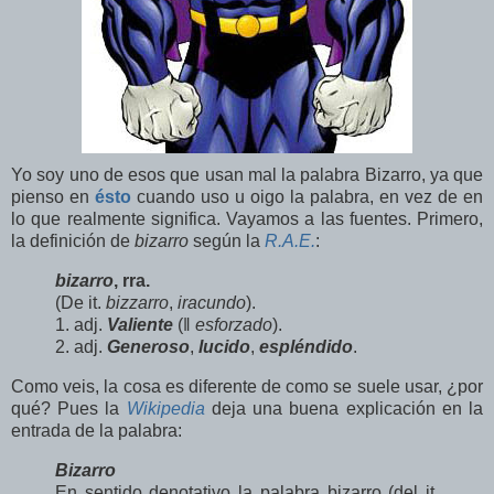
Yo soy uno de esos que usan mal la palabra Bizarro, ya que
pienso en
ésto
cuando uso u oigo la palabra, en vez de en
lo que realmente significa. Vayamos a las fuentes. Primero,
la definición de
bizarro
según la
R.A.E.
:
bizarro
, rra.
(De it.
bizzarro
,
iracundo
).
1. adj.
Valiente
(‖
esforzado
).
2. adj.
Generoso
,
lucido
,
espléndido
.
Como veis, la cosa es diferente de como se suele usar, ¿por
qué? Pues la
Wikipedia
deja una buena explicación en la
entrada de la palabra:
Bizarro
En sentido denotativo la palabra bizarro (del it.