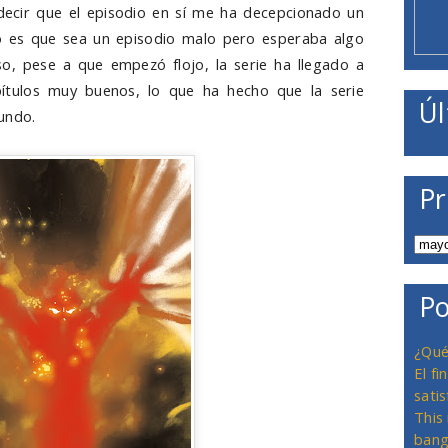
ecir que el episodio en sí me ha decepcionado un
o es que sea un episodio malo pero esperaba algo
aso, pese a que empezó flojo, la serie ha llegado a
pítulos muy buenos, lo que ha hecho que la serie
Úl
undo.
Pr
Po
¿Qué
El f
satis
This
bang