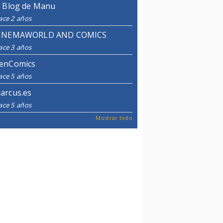
l Blog de Manu
ace 2 años
INEMAWORLD AND COMICS
ace 3 años
enComics
ace 5 años
arcus.es
ace 5 años
Mostrar todo