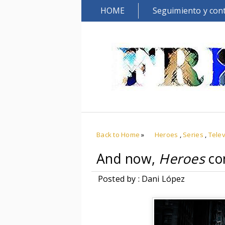
HOME
Seguimiento y con
Back to Home
»
Heroes
,
Series
,
Telev
And now,
Heroes
con
Posted by : Dani López