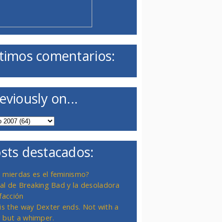
timos comentarios:
eviously on...
sts destacados:
 mierdas es el feminismo?
inal de Breaking Bad y la desoladora
facción
 is the way Dexter ends. Not with a
 but a whimper.