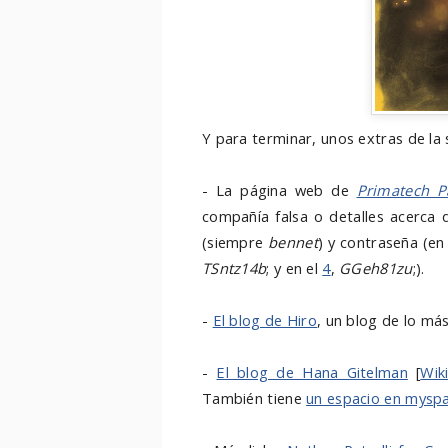
Y para terminar, unos extras de la
- La página web de
Primatech P
compañía falsa o detalles acerca 
(siempre
bennet
) y contraseña (en
TSntz14b
; y en el
4
,
GGeh81zu
;).
-
El blog de Hiro
, un blog de lo más
-
El blog de Hana Gitelman
[
Wik
También tiene
un espacio en mysp