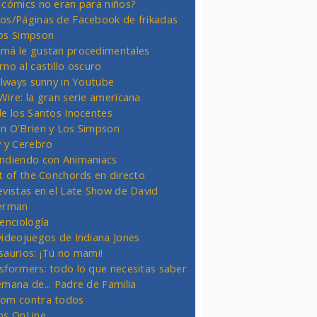
 cómics no eran para niños?
os/Páginas de Facebook de frikadas
os Simpson
má le gustan procedimentales
rno al castillo oscuro
 always sunny in Youtube
Wire: la gran serie americana
de los Santos Inocentes
n O'Brien y Los Simpson
y y Cerebro
ndiendo con Animaniacs
ht of the Conchords en directo
evistas en el Late Show de David
erman
ienciología
videojuegos de Indiana Jones
saurios: ¡Tú no mami!
sformers: todo lo que necesitas saber
emana de... Padre de Familia
om contra todos
os OnLine