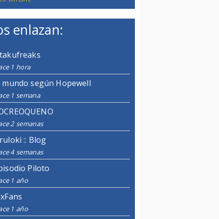
s enlazan:
takufreaks
ace 1 hora
l mundo según Hopewell
ace 1 semana
OCREOQUENO
ace 2 semanas
ruloki :: Blog
ace 4 semanas
pisodio Piloto
ace 1 año
ixFans
ace 1 año