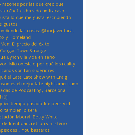
o razones por las que creo que
terChef_es ha sido un fracaso
usta lo que me gusta: escribiendo
e gustos
undiendo las cosas: @borjaventura,
Fox y Homeland
Men: El precio del éxito
t Cougar Town Strange
ue Lynch y la vida en serio
vor: Micronesia o por qué los reality
icanos son tan superiores
qué el Late Late Show with Craig
uson es el mejor late night americano
nadas de Podcasting, Barcelona
d10)
quier tiempo pasado fue peor y el
ro también lo será
otación laboral: Betty White
s de Identidad: retcon y misterio
episodes... You bastards!