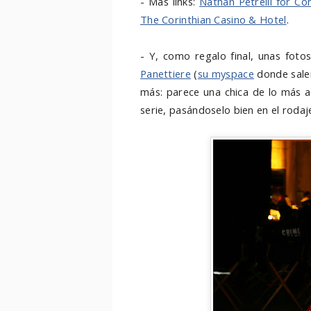
- Más links:
Nathan Petrelli for Co
The Corinthian Casino & Hotel
.
- Y, como regalo final, unas foto
Panettiere
(
su myspace
donde salen
más: parece una chica de lo más 
serie, pasándoselo bien en el rodaj