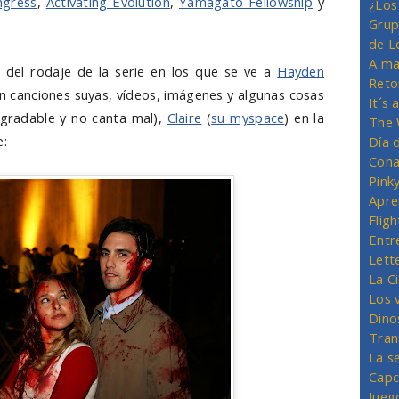
ngress
,
Activating Evolution
,
Yamagato Fellowship
y
¿Los
Grup
de L
A ma
s del rodaje de la serie en los que se ve a
Hayden
Reto
 canciones suyas, vídeos, imágenes y algunas cosas
It´s
agradable y no canta mal),
Claire
(
su myspace
) en la
The 
e:
Día 
Cona
Pink
Apre
Flig
Entr
Lett
La C
Los 
Dino
Tran
La s
Capc
Jueg