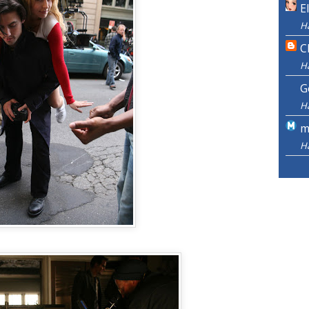
E
H
C
H
G
H
m
H