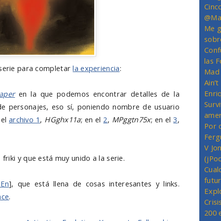
Cinc
@Mas
Me g
sobr
Conf
las 
 serie para completar
la experiencia
:
Mad 
Ain’
Enriq
aper
en la que podemos encontrar detalles de la
Survi
de personajes, eso sí, poniendo nombre de usuario
amer
 el
archivo 1
,
HGghx11a
; en el
2
,
MPggtn75x
; en el
3
,
Por 
Ferg
V Jo
 friki y que está muy unido a la serie.
(jPo
Cual
futu
iEn
], que está llena de cosas interesantes y links.
Expl
ace
.
Crisi
200 