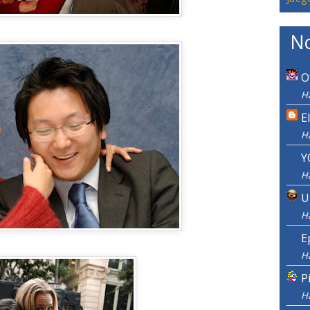
No
O
H
E
H
Y
H
U
H
E
H
P
H