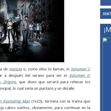
3387
¡M
da de
Heroes
o, como ellos lo llaman, el
Volumen I:
ar a después del verano para ver el
Volumen II:
: Origins
, que dicen que servirá para rellenar los
ncipal, lo cual sería un puntazo y un detalle.
n Exploding Man
(1x23), termina con la trama que
ja cabos sueltos, obviamente, para continuar en la