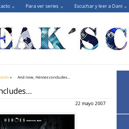
tacto
Para ver series
Escuchar y leer a Dani
isión
»
And now,
Heroes
concludes...
cludes...
22 mayo 2007