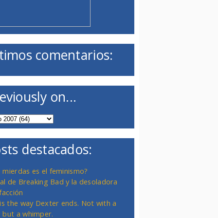
timos comentarios:
eviously on...
sts destacados:
 mierdas es el feminismo?
inal de Breaking Bad y la desoladora
facción
 is the way Dexter ends. Not with a
 but a whimper.