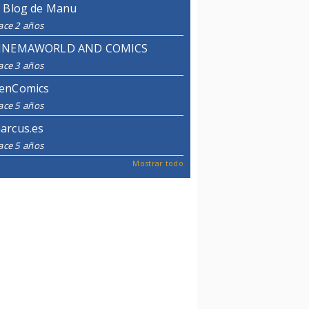
l Blog de Manu
ace 2 años
INEMAWORLD AND COMICS
ace 3 años
enComics
ace 5 años
arcus.es
ace 5 años
Mostrar todo