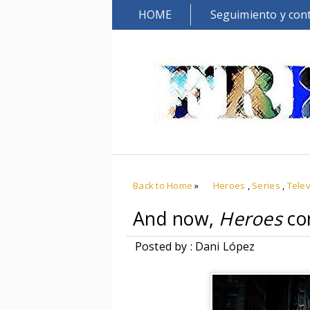
HOME
Seguimiento y con
Back to Home
»
Heroes
,
Series
,
Telev
And now,
Heroes
con
Posted by : Dani López