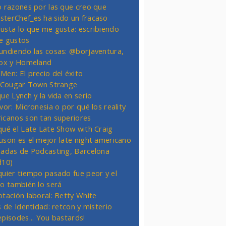
o razones por las que creo que
terChef_es ha sido un fracaso
usta lo que me gusta: escribiendo
e gustos
undiendo las cosas: @borjaventura,
Fox y Homeland
Men: El precio del éxito
t Cougar Town Strange
ue Lynch y la vida en serio
vor: Micronesia o por qué los reality
icanos son tan superiores
qué el Late Late Show with Craig
uson es el mejor late night americano
nadas de Podcasting, Barcelona
d10)
quier tiempo pasado fue peor y el
ro también lo será
otación laboral: Betty White
s de Identidad: retcon y misterio
episodes... You bastards!