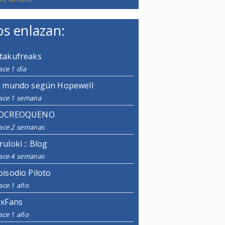
s enlazan:
takufreaks
ce 1 día
l mundo según Hopewell
ace 1 semana
OCREOQUENO
ace 2 semanas
ruloki :: Blog
ace 4 semanas
pisodio Piloto
ace 1 año
ixFans
ace 1 año