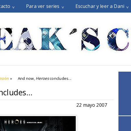
tacto
Para ver series
Escuchar y leer a Dani
isión
»
And now,
Heroes
concludes...
cludes...
22 mayo 2007