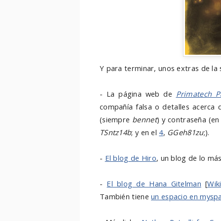
Y para terminar, unos extras de la
- La página web de
Primatech P
compañía falsa o detalles acerca 
(siempre
bennet
) y contraseña (en
TSntz14b
; y en el
4
,
GGeh81zu
;).
-
El blog de Hiro
, un blog de lo más
-
El blog de Hana Gitelman
[
Wik
También tiene
un espacio en mysp