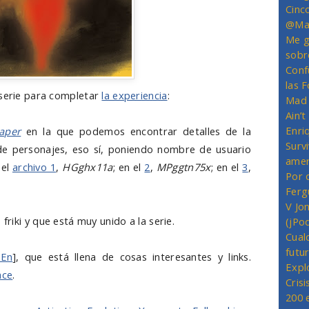
Cinc
@Mas
Me g
sobr
Conf
las 
 serie para completar
la experiencia
:
Mad 
Ain’
Enriq
aper
en la que podemos encontrar detalles de la
Survi
de personajes, eso sí, poniendo nombre de usuario
amer
 el
archivo 1
,
HGghx11a
; en el
2
,
MPggtn75x
; en el
3
,
Por 
Ferg
V Jo
 friki y que está muy unido a la serie.
(jPo
Cual
futu
iEn
], que está llena de cosas interesantes y links.
Expl
ace
.
Crisi
200 