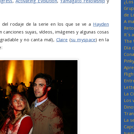
ngress
,
Activating Evolution
,
Yamagato Fellowship
y
¿Los
Grup
de L
A ma
s del rodaje de la serie en los que se ve a
Hayden
Reto
 canciones suyas, vídeos, imágenes y algunas cosas
It´s
agradable y no canta mal),
Claire
(
su myspace
) en la
The 
e:
Día 
Cona
Pink
Apre
Flig
Entr
Lett
La C
Los 
Dino
Tran
La s
Capc
Jueg