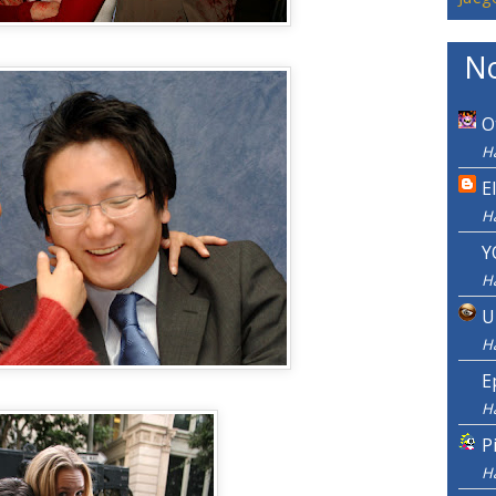
No
O
Ha
E
H
Y
H
U
H
E
H
P
H