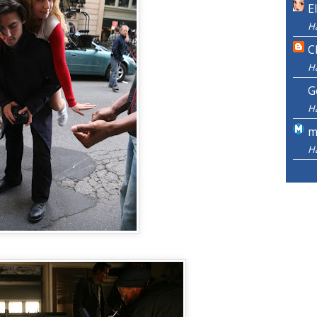
E
H
C
H
G
H
m
H