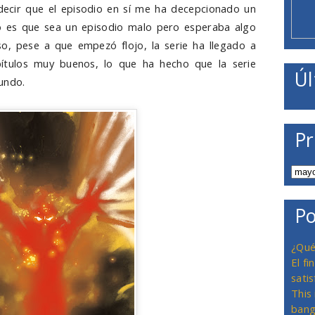
ecir que el episodio en sí me ha decepcionado un
o es que sea un episodio malo pero esperaba algo
aso, pese a que empezó flojo, la serie ha llegado a
pítulos muy buenos, lo que ha hecho que la serie
Úl
undo.
Pr
Po
¿Qué
El f
satis
This
bang