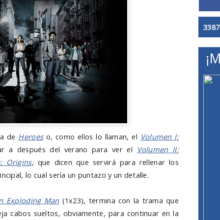
3387
¡M
da de
Heroes
o, como ellos lo llaman, el
Volumen I:
ar a después del verano para ver el
Volumen II:
: Origins
, que dicen que servirá para rellenar los
ncipal, lo cual sería un puntazo y un detalle.
n Exploding Man
(1x23), termina con la trama que
ja cabos sueltos, obviamente, para continuar en la