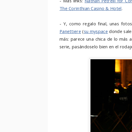
- Más links:
Nathan Petrelli for Co
The Corinthian Casino & Hotel
.
- Y, como regalo final, unas foto
Panettiere
(
su myspace
donde salen
más: parece una chica de lo más 
serie, pasándoselo bien en el rodaj