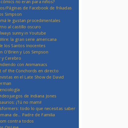
 cómics no eran para niños?
os/Páginas de Facebook de frikadas
os Simpson
má le gustan procedimentales
rno al castillo oscuro
 always sunny in Youtube
Wire: la gran serie americana
de los Santos Inocentes
n O'Brien y Los Simpson
y y Cerebro
ndiendo con Animaniacs
ht of the Conchords en directo
evistas en el Late Show de David
erman
ienciología
videojuegos de Indiana Jones
saurios: ¡Tú no mami!
sformers: todo lo que necesitas saber
emana de... Padre de Familia
om contra todos
os OnLine