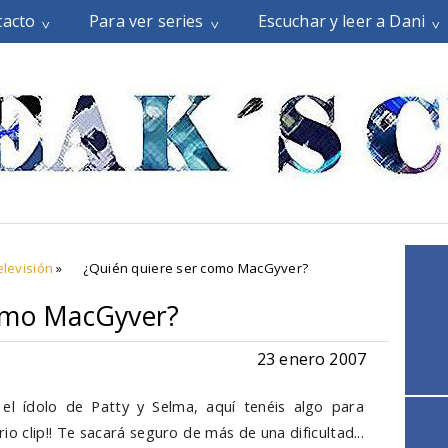
tacto
Para ver series
Escuchar y leer a Dani
elevisión
»
¿Quién quiere ser como MacGyver?
como MacGyver?
23 enero 2007
el ídolo de Patty y Selma, aquí tenéis algo para
io clip!! Te sacará seguro de más de una dificultad...