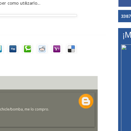
r como utilizarlo...
3387
¡M
n chicle/bomba, me lo compro.