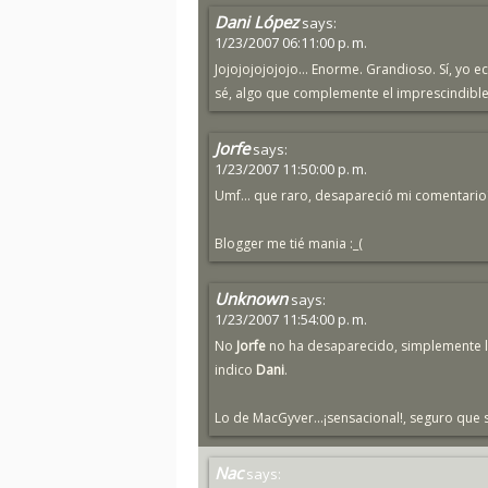
Dani López
says:
1/23/2007 06:11:00 p. m.
Jojojojojojojo... Enorme. Grandioso. Sí, yo e
sé, algo que complemente el imprescindible 
Jorfe
says:
1/23/2007 11:50:00 p. m.
Umf... que raro, desapareció mi comentario
Blogger me tié mania :_(
Unknown
says:
1/23/2007 11:54:00 p. m.
No
Jorfe
no ha desaparecido, simplemente l
indico
Dani
.
Lo de MacGyver...¡sensacional!, seguro que
Nac
says: