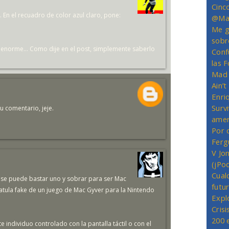
Cinc
. En el recuadro de color azul claro, pone:
@Mas
Me g
sobr
 enorme... Como dije en el post, simplemente saberlo
Conf
las 
Mad 
Ain’
Enriq
Survi
tu comentario, jeje.
amer
Por 
Ferg
V Jo
(jPo
Cual
o se puede bastar uno y sobrar para ser Mac
futu
ratula fake de un juego de Mac Gyver para la Nintendo
Expl
Crisi
200 
 individuo controlado con la pantalla táctil o con el