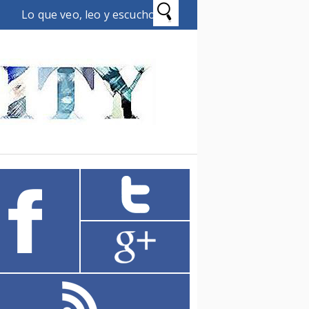
Lo que veo, leo y escucho