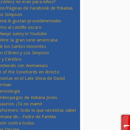
 cómics no eran para niños?
os/Páginas de Facebook de frikadas
os Simpson
má le gustan procedimentales
rno al castillo oscuro
 always sunny in Youtube
Wire: la gran serie americana
de los Santos Inocentes
n O'Brien y Los Simpson
y y Cerebro
ndiendo con Animaniacs
ht of the Conchords en directo
evistas en el Late Show de David
erman
ienciología
videojuegos de Indiana Jones
saurios: ¡Tú no mami!
sformers: todo lo que necesitas saber
emana de... Padre de Familia
om contra todos
os OnLine