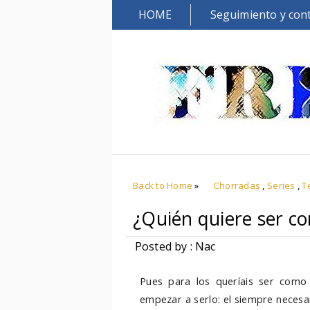
HOME
Seguimiento y con
Back to Home
»
Chorradas
,
Series
,
T
¿Quién quiere ser 
Posted by : Nac
Pues para los queríais ser como 
empezar a serlo: el siempre necesar