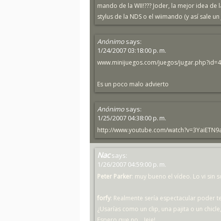
mando de la WII!??? Joder, la mejor idea de 
stylus de la NDS o el wiimando (y así sale un 
Anónimo
says:
1/24/2007 03:18:00 p. m.
www.minijuegos.com/juegos/jugar.php?id=
Es un poco malo advierto
Anónimo
says:
1/25/2007 04:38:00 p. m.
http://www.youtube.com/watch?v=3YaiETN9a
Nac
says:
1/26/2007 04:59:00 p. m.
Peter Parker
: muy bueno el vídeo. Lo vi sin 
forfy
: Realmente sería espectacular poder te
¿Usarías como un clip, una pajita o un chicle
Espero que no... Jeje!