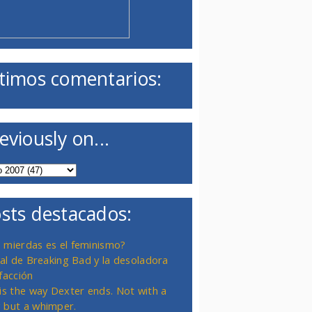
timos comentarios:
eviously on...
sts destacados:
 mierdas es el feminismo?
inal de Breaking Bad y la desoladora
facción
 is the way Dexter ends. Not with a
 but a whimper.