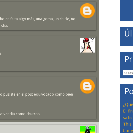
cho en falta algo más, una goma, un chicle, no
clip.
Úl
?
Pr
Po
o pusiste en el post equivocado como bien
¿Qué
El f
 se vendia como churros
satis
This
bang