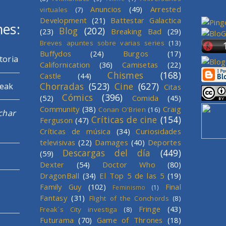
Anuncios
(49)
Arrested
virtuales
(7)
Development
(21)
Battestar Galactica
mes:
Blog
(202)
(23)
Breaking Bad
(29)
Breves apuntes sobre varias series
(13)
Buffydos
(24)
Burgos
(17)
toria
Californication
(36)
Camisetas
(22)
Chismes
(168)
Castle
(44)
Chorradas
(523)
Cine
(627)
reak
Citas
Cómics
(396)
(52)
Comida
(45)
Community
(38)
Craig
Conan O'Brien
(16)
char
Críticas de cine
(154)
Ferguson
(47)
Críticas de música
(34)
Curiosidades
televisivas
(22)
Damages
(40)
Deportes
Descargas del día
(449)
(59)
Dexter
(54)
Doctor Who
(80)
DragonBall
(34)
El Top 5 de las 5
(19)
Family Guy
(102)
Final
Feminismo
(1)
Fantasy
(31)
Flight of the Conchords
(8)
Fringe
(43)
Freak´s City investiga
(8)
Futurama
(70)
Game of Thrones
(18)