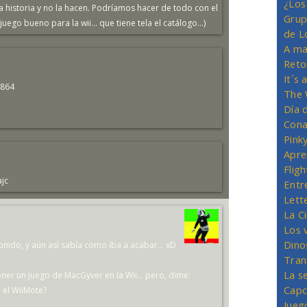
¿Los
la historia y no la hacen. Podríamos hacer de todo con el
Grup
juego bueno para la wii... que tiene tela el catálogo...)
de L
A ma
Reto
It´s
4864
The 
Día 
Cona
Pink
Apre
Flig
jc
Entr
Lett
La C
Los 
Dino
sonido, y aún así sabía como iba a acabar... xD
Tran
La s
ner un juego de MacGyver en la Wii... pero, dime:
Capc
, el WiiMote?
Jueg