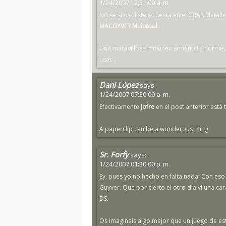
1/24/2007 12:31:00 a. m.
No se si os disteis cuenta en el GRAN detalle
MACGYVER Multitool
...
Una maravillosa multiherramienta!! Enorme,
usar...
Dani López
says:
1/24/2007 07:30:00 a. m.
Efectivamente
Jofre
en el post anterior está 
A paperclip can be a wonderous thing.
Sr. Forfy
says:
1/24/2007 01:30:00 p. m.
Ey, pues yo no hecho en falta nada! Con es
Guyver. Que por cierto el otro día ví una ca
DS.
Os imagináis algo mejor que un juego de este