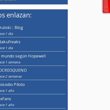
s enlazan:
ruloki :: Blog
ce 1 día
takufreaks
ce 1 día
l mundo según Hopewell
ace 1 semana
OCREOQUENO
ace 2 semanas
pisodio Piloto
ace 1 año
ixFans
ace 1 año