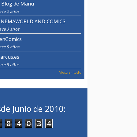
l Blog de Manu
ace 2 años
INEMAWORLD AND COMICS
ace 3 años
enComics
ace 5 años
arcus.es
ace 5 años
Mostrar todo
de Junio de 2010:
9
8
4
0
3
4