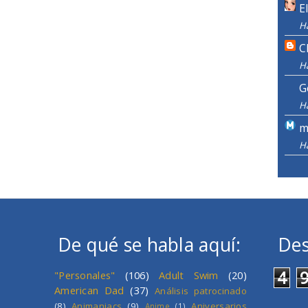
E
H
C
H
G
H
m
H
De qué se habla aquí:
Des
4
"Personales"
(106)
Adult Swim
(20)
American Dad
(37)
Análisis patrocinado
(8)
Animaniacs
(9)
Aniversarios
Anime
(1)