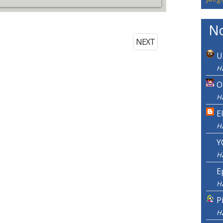
No
NEXT
U
Ha
O
Ha
E
H
Y
H
E
H
P
H