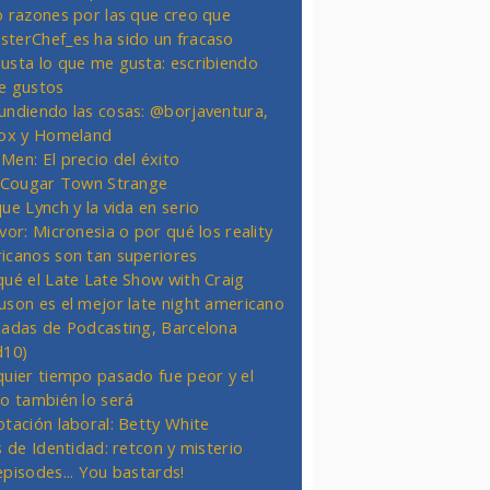
o razones por las que creo que
terChef_es ha sido un fracaso
usta lo que me gusta: escribiendo
e gustos
undiendo las cosas: @borjaventura,
Fox y Homeland
Men: El precio del éxito
t Cougar Town Strange
ue Lynch y la vida en serio
vor: Micronesia o por qué los reality
icanos son tan superiores
qué el Late Late Show with Craig
uson es el mejor late night americano
nadas de Podcasting, Barcelona
d10)
quier tiempo pasado fue peor y el
ro también lo será
otación laboral: Betty White
s de Identidad: retcon y misterio
episodes... You bastards!