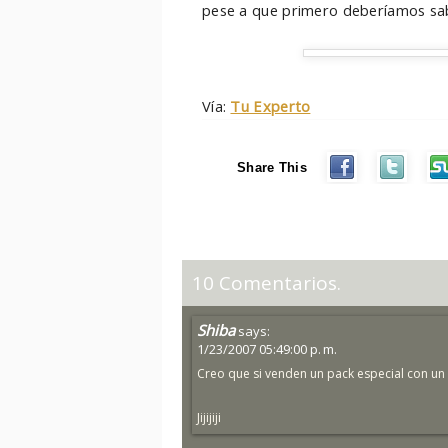
pese a que primero deberíamos sabe
Vía:
Tu Experto
Share This
10 Comentarios.
Shiba
says:
1/23/2007 05:49:00 p. m.
Creo que si venden un pack especial con u
Jijijiji