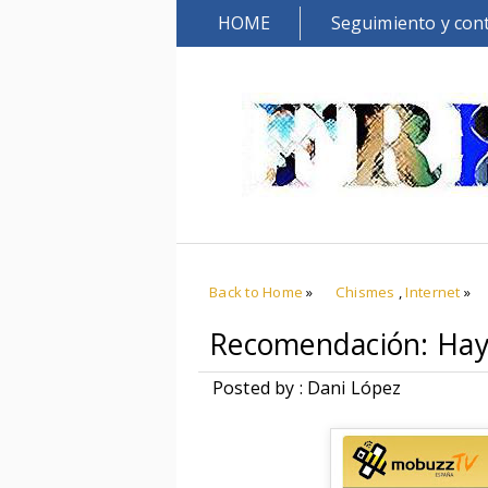
HOME
Seguimiento y con
Back to Home
»
Chismes
,
Internet
»
Recomendación: Hay
Posted by : Dani López