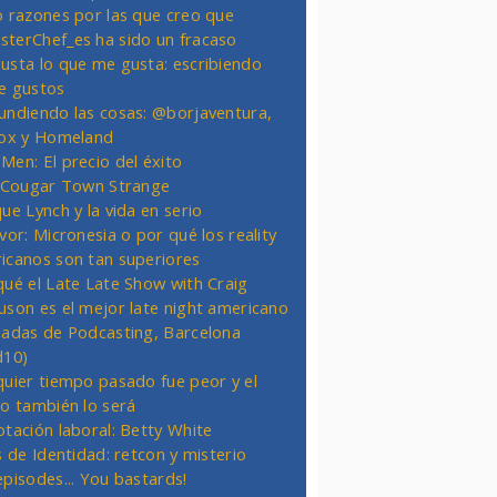
o razones por las que creo que
terChef_es ha sido un fracaso
usta lo que me gusta: escribiendo
e gustos
undiendo las cosas: @borjaventura,
Fox y Homeland
Men: El precio del éxito
t Cougar Town Strange
ue Lynch y la vida en serio
vor: Micronesia o por qué los reality
icanos son tan superiores
qué el Late Late Show with Craig
uson es el mejor late night americano
nadas de Podcasting, Barcelona
d10)
quier tiempo pasado fue peor y el
ro también lo será
otación laboral: Betty White
s de Identidad: retcon y misterio
episodes... You bastards!