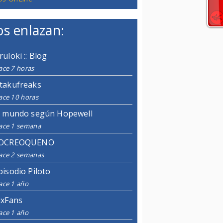
s enlazan:
ruloki :: Blog
ace 7 horas
takufreaks
ace 10 horas
l mundo según Hopewell
ace 1 semana
OCREOQUENO
ace 2 semanas
pisodio Piloto
ace 1 año
ixFans
ace 1 año