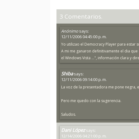
3 Comentarios.
Anónimo
says:
12/11/2006 04:45:00 p. m.
Yo utilizao el Democracy Player para estar su
A mi me ganaron definitivamente el dia que 
el Windows Vista ...", información clara y dir
Shiba
says:
12/11/2006 09:14:00 p. m.
La voz de la presentadora me pone negra, e
Pero me quedo con la sugerencia.
Saludos.
Dani López
says:
12/14/2006 04:21:00 p. m.