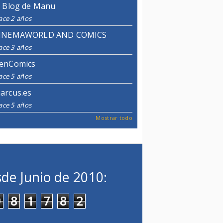
l Blog de Manu
ace 2 años
INEMAWORLD AND COMICS
ace 3 años
enComics
ace 5 años
arcus.es
ace 5 años
Mostrar todo
de Junio de 2010:
9
8
1
7
8
2