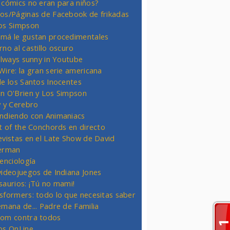
 cómics no eran para niños?
os/Páginas de Facebook de frikadas
os Simpson
má le gustan procedimentales
rno al castillo oscuro
 always sunny in Youtube
Wire: la gran serie americana
de los Santos Inocentes
n O'Brien y Los Simpson
y y Cerebro
ndiendo con Animaniacs
ht of the Conchords en directo
evistas en el Late Show de David
erman
ienciología
videojuegos de Indiana Jones
saurios: ¡Tú no mami!
sformers: todo lo que necesitas saber
emana de... Padre de Familia
om contra todos
os OnLine