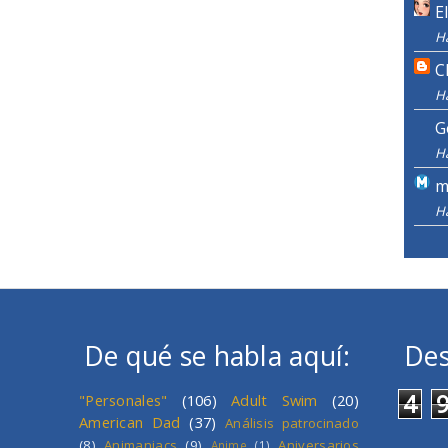
E
H
C
H
G
H
m
H
De qué se habla aquí:
Des
4
"Personales"
(106)
Adult Swim
(20)
American Dad
(37)
Análisis patrocinado
(8)
Animaniacs
(9)
Aniversarios
Anime
(1)