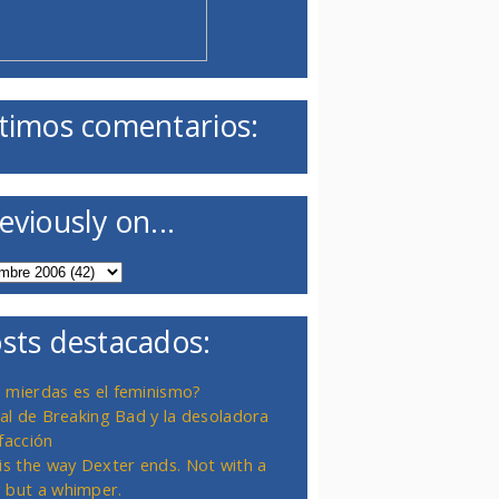
timos comentarios:
eviously on...
sts destacados:
 mierdas es el feminismo?
inal de Breaking Bad y la desoladora
facción
 is the way Dexter ends. Not with a
 but a whimper.