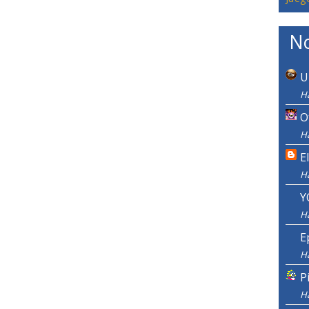
No
U
H
O
H
E
H
Y
H
E
H
P
H