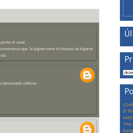
Úl
scrito el canal.
comentaros que "si alguien tiene los huevos de bajarse
ecta.
Pr
s demasiado chillona.
Po
¿Qué
El f
satis
This
bang