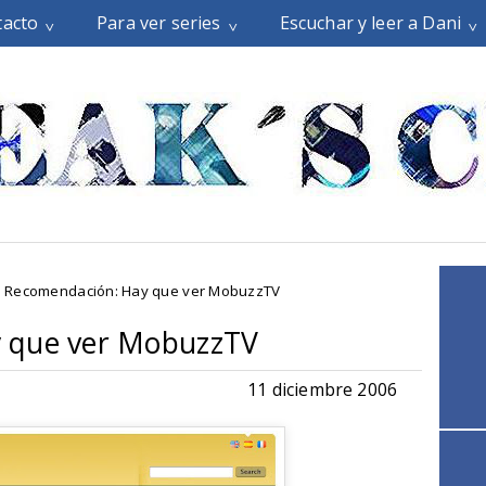
tacto
Para ver series
Escuchar y leer a Dani
Recomendación: Hay que ver MobuzzTV
 que ver MobuzzTV
11 diciembre 2006