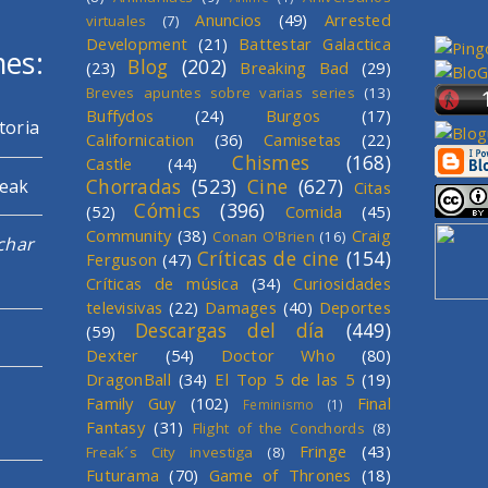
Anuncios
(49)
Arrested
virtuales
(7)
Development
(21)
Battestar Galactica
mes:
Blog
(202)
(23)
Breaking Bad
(29)
Breves apuntes sobre varias series
(13)
Buffydos
(24)
Burgos
(17)
toria
Californication
(36)
Camisetas
(22)
Chismes
(168)
Castle
(44)
Chorradas
(523)
Cine
(627)
reak
Citas
Cómics
(396)
(52)
Comida
(45)
Community
(38)
Craig
Conan O'Brien
(16)
char
Críticas de cine
(154)
Ferguson
(47)
Críticas de música
(34)
Curiosidades
televisivas
(22)
Damages
(40)
Deportes
Descargas del día
(449)
(59)
Dexter
(54)
Doctor Who
(80)
DragonBall
(34)
El Top 5 de las 5
(19)
Family Guy
(102)
Final
Feminismo
(1)
Fantasy
(31)
Flight of the Conchords
(8)
Fringe
(43)
Freak´s City investiga
(8)
Futurama
(70)
Game of Thrones
(18)