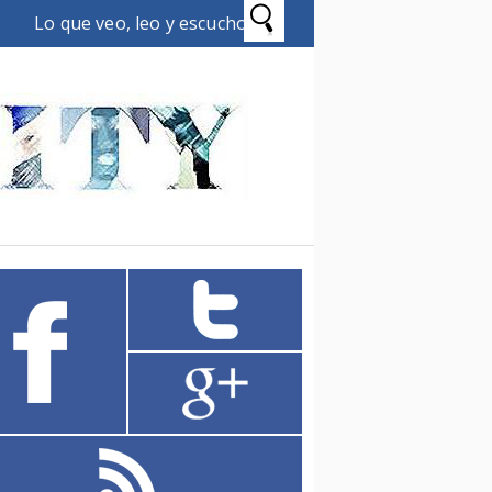
Lo que veo, leo y escucho