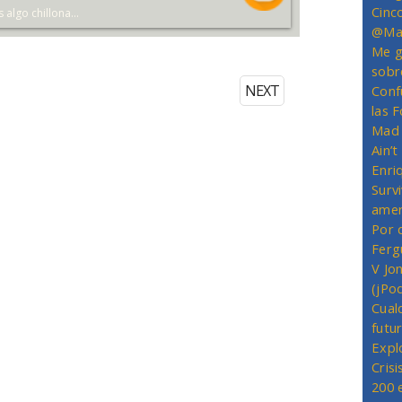
Cinc
s algo chillona...
@Mas
Me g
sobr
NEXT
Conf
las 
Mad 
Ain’
Enriq
Survi
amer
Por 
Ferg
V Jo
(jPo
Cual
futu
Expl
Crisi
200 