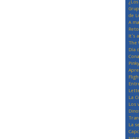
¿Los
Grup
de L
A ma
Reto
It´s
The 
Día 
Cona
Pink
Apre
Flig
Entr
Lett
La C
Los 
Dino
Tran
La s
Capc
Jueg