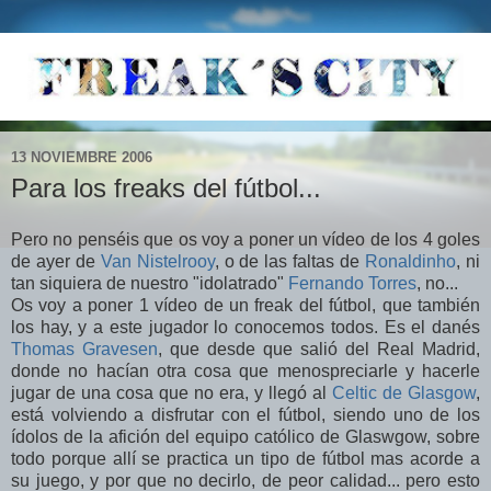
13 NOVIEMBRE 2006
Para los freaks del fútbol...
Pero no penséis que os voy a poner un vídeo de los 4 goles
de ayer de
Van Nistelrooy
, o de las faltas de
Ronaldinho
, ni
tan siquiera de nuestro "idolatrado"
Fernando Torres
, no...
Os voy a poner 1 vídeo de un freak del fútbol, que también
los hay, y a este jugador lo conocemos todos. Es el danés
Thomas Gravesen
, que desde que salió del Real Madrid,
donde no hacían otra cosa que menospreciarle y hacerle
jugar de una cosa que no era, y llegó al
Celtic de Glasgow
,
está volviendo a disfrutar con el fútbol, siendo uno de los
ídolos de la afición del equipo católico de Glaswgow, sobre
todo porque allí se practica un tipo de fútbol mas acorde a
su juego, y por que no decirlo, de peor calidad... pero esto