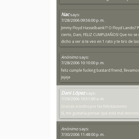
Nac
says:
7/28/2006 09:56:00 p. m.
Jimmy Floyd Hasselbaink?? O Floyd Landis? Por
cierto, Dani, FELIZ CUMPLEAÑOS! Que no se
dicho a ver si te veo en 1 rato y te tiro de las
Anónimo
says:
7/28/2006 10:10:00 p. m.
feliz cumple fucking bastard friend, llevamo
Jejeje
Dani López
says:
7/29/2006 10:51:00 a. m.
Gracias a todos por las felicitaciones.
Sí, me gustaría pensar que está mal sincroniz
Anónimo
says:
7/30/2006 11:48:00 p. m.