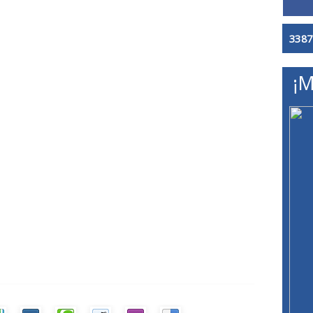
3387
¡M