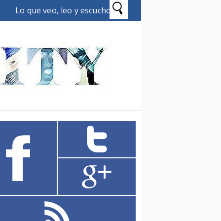
Lo que veo, leo y escucho