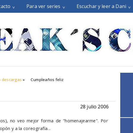
tacto
Para ver series
Escuchar y leer a Dani
o descargas
»
Cumpleaños feliz
28 julio 2006
os), no veo mejor forma de "homenajearme". Por
opón y a la coreografía...