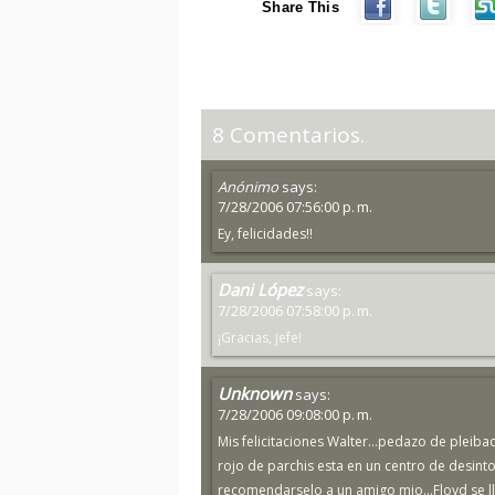
Share This
8 Comentarios.
Anónimo
says:
7/28/2006 07:56:00 p. m.
Ey, felicidades!!
Dani López
says:
7/28/2006 07:58:00 p. m.
¡Gracias, jefe!
Unknown
says:
7/28/2006 09:08:00 p. m.
Mis felicitaciones Walter...pedazo de pleib
rojo de parchis esta en un centro de desinto
recomendarselo a un amigo mio...Floyd se 