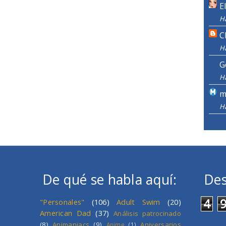
E
H
C
H
G
H
m
H
De qué se habla aquí:
Des
4
"Personales"
(106)
Adult Swim
(20)
American Dad
(37)
Análisis patrocinado
(8)
Animaniacs
(9)
Aniversarios
Anime
(1)