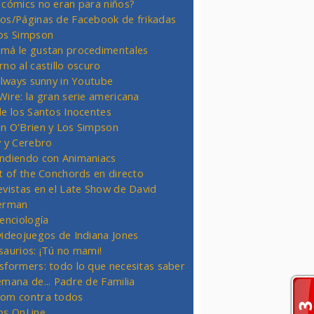
 cómics no eran para niños?
os/Páginas de Facebook de frikadas
os Simpson
má le gustan procedimentales
rno al castillo oscuro
 always sunny in Youtube
Wire: la gran serie americana
de los Santos Inocentes
n O'Brien y Los Simpson
y y Cerebro
ndiendo con Animaniacs
ht of the Conchords en directo
evistas en el Late Show de David
erman
ienciología
videojuegos de Indiana Jones
saurios: ¡Tú no mami!
sformers: todo lo que necesitas saber
emana de... Padre de Familia
om contra todos
os OnLine