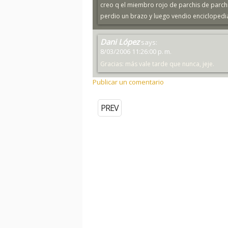
creo q el miembro rojo de parchis de parch
perdio un brazo y luego vendio enciclopedia
Dani López
says:
8/03/2006 11:26:00 p. m.
Gracias: más vale tarde que nunca, jeje.
Publicar un comentario
PREV