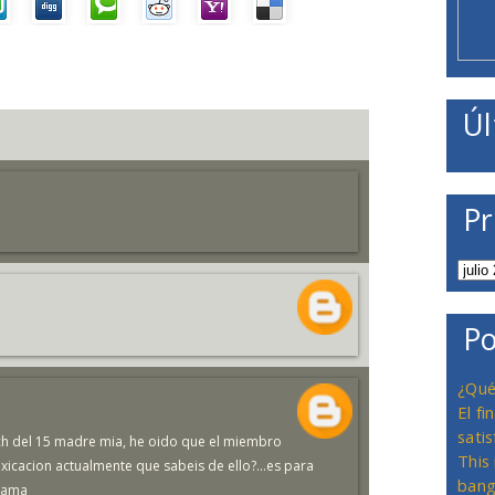
Úl
Pr
Po
¿Qué
El f
satis
ach del 15 madre mia, he oido que el miembro
This
xicacion actualmente que sabeis de ello?...es para
bang
llama