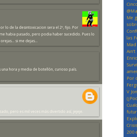
Cinc
@Mas
Me g
sobr
 lo de la desintoxicacion sera el 2º, fijo. Por
Conf
 me habia pasado, pero podia haber sucedido. Pues lo
las 
 orejas... si me dejas...
Mad 
Ain’
Enriq
Survi
s una hora y media de botellón, curioso país.
amer
Por 
Ferg
V Jo
(jPo
Cual
futu
ado, pero es mil veces más divertido así, jejeje.
Expl
Crisi
200 