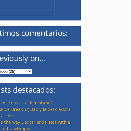
timos comentarios:
eviously on...
sts destacados:
 mierdas es el feminismo?
inal de Breaking Bad y la desoladora
facción
 is the way Dexter ends. Not with a
 but a whimper.