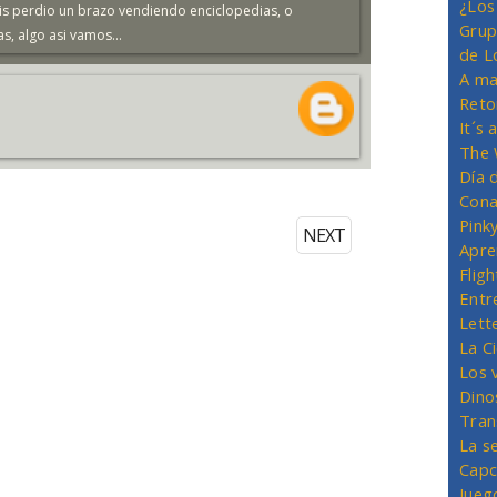
¿Los
is perdio un brazo vendiendo enciclopedias, o
Grup
s, algo asi vamos...
de L
A ma
Reto
It´s
The 
Día 
Cona
Pink
NEXT
Apre
Flig
Entr
Lett
La C
Los 
Dino
Tran
La s
Capc
Jueg