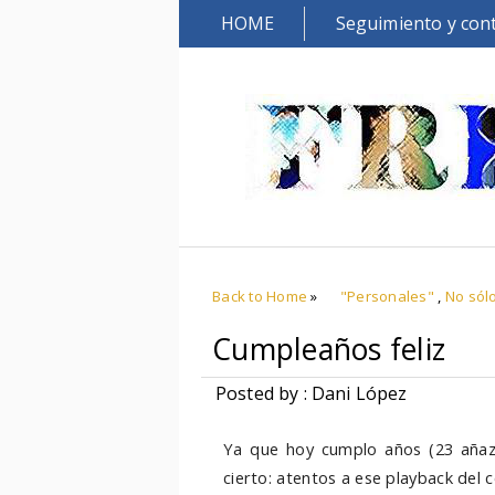
HOME
Seguimiento y con
Back to Home
»
"Personales"
,
No sól
Cumpleaños feliz
Posted by : Dani López
Ya que hoy cumplo años (23 añaz
cierto: atentos a ese playback del c