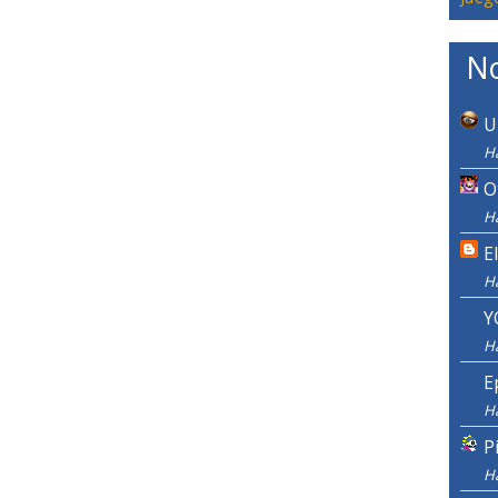
No
U
Ha
O
Ha
E
H
Y
H
E
H
P
H