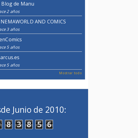
l Blog de Manu
ace 2 años
INEMAWORLD AND COMICS
ace 3 años
enComics
ace 5 años
arcus.es
ace 5 años
Mostrar todo
de Junio de 2010:
9
8
3
8
5
6