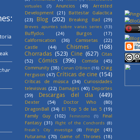
Anuncios
(49)
Arrested
virtuales
(7)
Development
(21)
Battestar Galactica
mes:
Blog
(202)
(23)
Breaking Bad
(29)
Breves apuntes sobre varias series
(13)
Buffydos
(24)
Burgos
(17)
toria
Californication
(36)
Camisetas
(22)
Chismes
(168)
Castle
(44)
Chorradas
(523)
Cine
(627)
reak
Citas
Cómics
(396)
(52)
Comida
(45)
Community
(38)
Craig
Conan O'Brien
(16)
char
Críticas de cine
(154)
Ferguson
(47)
Críticas de música
(34)
Curiosidades
televisivas
(22)
Damages
(40)
Deportes
Descargas del día
(449)
(59)
Dexter
(54)
Doctor Who
(80)
DragonBall
(34)
El Top 5 de las 5
(19)
Family Guy
(102)
Final
Feminismo
(1)
Fantasy
(31)
Flight of the Conchords
(8)
Fringe
(43)
Freak´s City investiga
(8)
Futurama
(70)
Game of Thrones
(18)