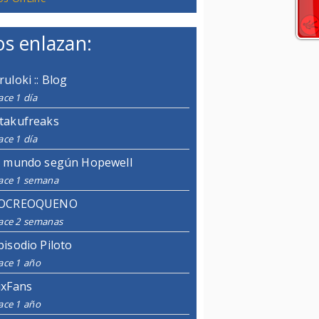
s enlazan:
ruloki :: Blog
ce 1 día
takufreaks
ce 1 día
l mundo según Hopewell
ace 1 semana
OCREOQUENO
ace 2 semanas
pisodio Piloto
ace 1 año
ixFans
ace 1 año