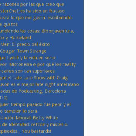
o razones por las que creo que
terChef_es ha sido un fracaso
usta lo que me gusta: escribiendo
e gustos
undiendo las cosas: @borjaventura,
Fox y Homeland
Men: El precio del éxito
t Cougar Town Strange
ue Lynch y la vida en serio
vor: Micronesia o por qué los reality
icanos son tan superiores
qué el Late Late Show with Craig
uson es el mejor late night americano
nadas de Podcasting, Barcelona
d10)
quier tiempo pasado fue peor y el
ro también lo será
otación laboral: Betty White
s de Identidad: retcon y misterio
episodes... You bastards!