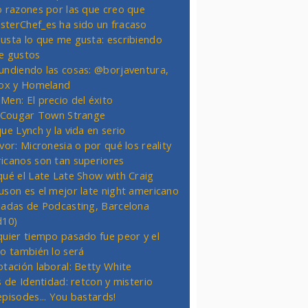
o razones por las que creo que
terChef_es ha sido un fracaso
usta lo que me gusta: escribiendo
e gustos
undiendo las cosas: @borjaventura,
Fox y Homeland
Men: El precio del éxito
t Cougar Town Strange
ue Lynch y la vida en serio
vor: Micronesia o por qué los reality
icanos son tan superiores
qué el Late Late Show with Craig
uson es el mejor late night americano
nadas de Podcasting, Barcelona
d10)
quier tiempo pasado fue peor y el
ro también lo será
otación laboral: Betty White
s de Identidad: retcon y misterio
episodes... You bastards!