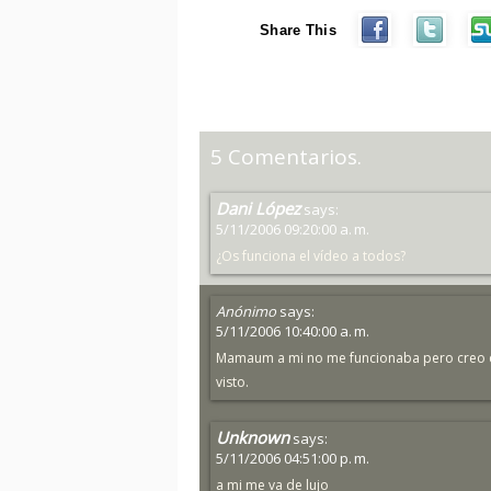
Share This
5 Comentarios.
Dani López
says:
5/11/2006 09:20:00 a. m.
¿Os funciona el vídeo a todos?
Anónimo
says:
5/11/2006 10:40:00 a. m.
Mamaum a mi no me funcionaba pero creo q 
visto.
Unknown
says:
5/11/2006 04:51:00 p. m.
a mi me va de lujo