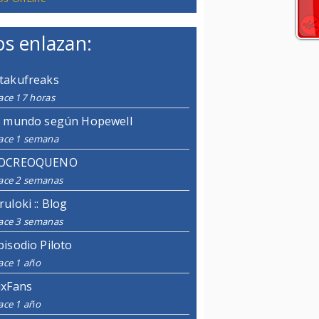
s enlazan:
takufreaks
ace 17 horas
l mundo según Hopewell
ace 1 semana
OCREOQUENO
ace 2 semanas
ruloki :: Blog
ace 3 semanas
pisodio Piloto
ace 1 año
ixFans
ace 1 año