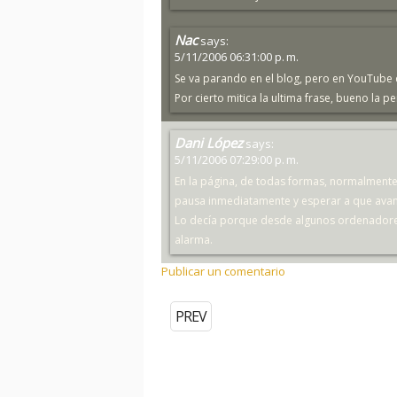
Nac
says:
5/11/2006 06:31:00 p. m.
Se va parando en el blog, pero en YouTube 
Por cierto mitica la ultima frase, bueno la pe
Dani López
says:
5/11/2006 07:29:00 p. m.
En la página, de todas formas, normalmente 
pausa inmediatamente y esperar a que avanc
Lo decía porque desde algunos ordenadores 
alarma.
Publicar un comentario
PREV