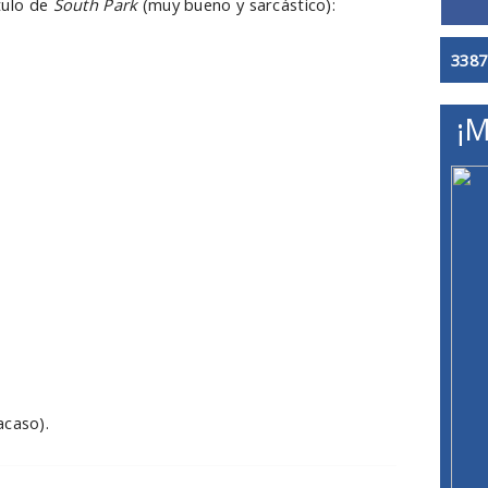
ítulo de
South Park
(muy bueno y sarcástico):
3387
¡M
acaso).