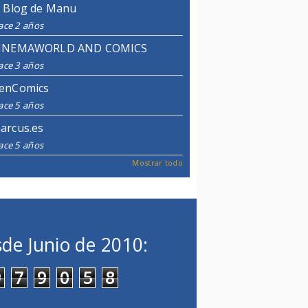
l Blog de Manu
ace 2 años
INEMAWORLD AND COMICS
ace 3 años
enComics
ace 5 años
arcus.es
ace 5 años
Mostrar todo
de Junio de 2010:
9
7
9
0
5
8