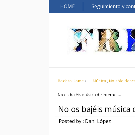
HOME
Seguimiento y con
Back to Home
»
Música
,
No sólo desc
No os bajéis música de Internet...
No os bajéis música d
Posted by : Dani López