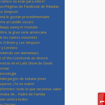
 cómics no eran para niños?
os/Páginas de Facebook de frikadas
os Simpson
má le gustan procedimentales
rno al castillo oscuro
 always sunny in Youtube
Wire: la gran serie americana
de los Santos Inocentes
n O'Brien y Los Simpson
y y Cerebro
ndiendo con Animaniacs
ht of the Conchords en directo
evistas en el Late Show de David
erman
ienciología
videojuegos de Indiana Jones
saurios: ¡Tú no mami!
sformers: todo lo que necesitas saber
emana de... Padre de Familia
om contra todos
os OnLine