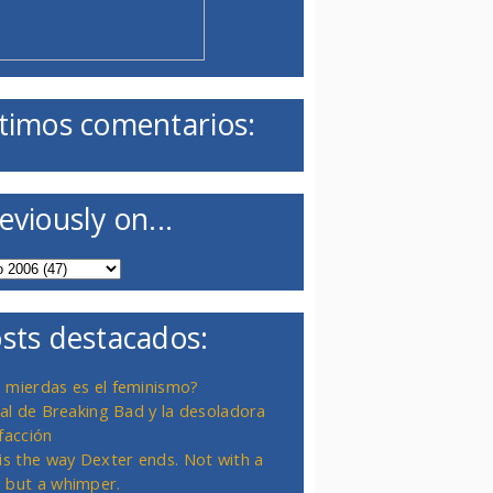
timos comentarios:
eviously on...
sts destacados:
 mierdas es el feminismo?
inal de Breaking Bad y la desoladora
facción
 is the way Dexter ends. Not with a
 but a whimper.