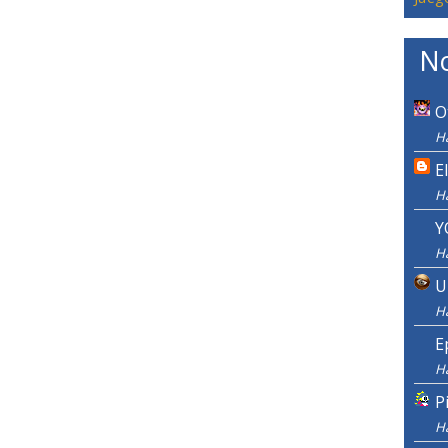
No
O
H
E
H
Y
H
U
H
E
H
P
H