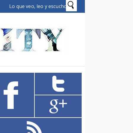
Lo que veo, leo y escucho