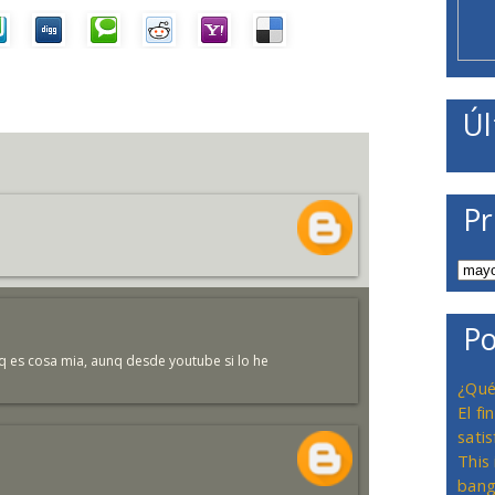
Úl
Pr
Po
es cosa mia, aunq desde youtube si lo he
¿Qué
El f
satis
This
bang