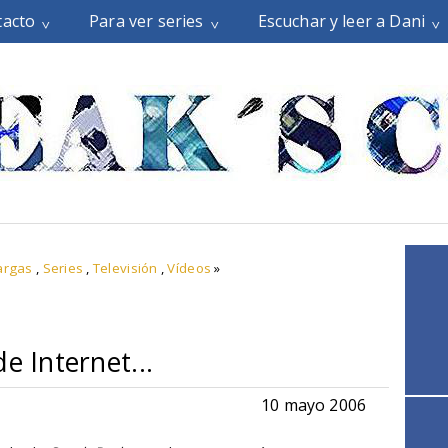
tacto
Para ver series
Escuchar y leer a Dani
argas
,
Series
,
Televisión
,
Vídeos
»
e Internet...
10 mayo 2006