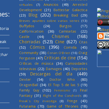
Anuncios
(49)
Arrested
virtuales
(7)
Development
(21)
Battestar Galactica
mes:
Blog
(202)
(23)
Breaking Bad
(29)
Breves apuntes sobre varias series
(13)
Buffydos
(24)
Burgos
(17)
toria
Californication
(36)
Camisetas
(22)
Chismes
(168)
Castle
(44)
Chorradas
(523)
Cine
(627)
reak
Citas
Cómics
(396)
(52)
Comida
(45)
Community
(38)
Craig
Conan O'Brien
(16)
char
Críticas de cine
(154)
Ferguson
(47)
Críticas de música
(34)
Curiosidades
televisivas
(22)
Damages
(40)
Deportes
Descargas del día
(449)
(59)
Dexter
(54)
Doctor Who
(80)
DragonBall
(34)
El Top 5 de las 5
(19)
Family Guy
(102)
Final
Feminismo
(1)
Fantasy
(31)
Flight of the Conchords
(8)
Fringe
(43)
Freak´s City investiga
(8)
Futurama
(70)
Game of Thrones
(18)