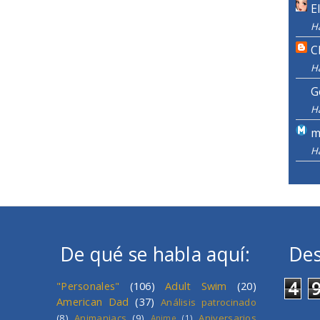
E
H
C
H
G
H
m
H
De qué se habla aquí:
Des
4
"Personales"
(106)
Adult Swim
(20)
American Dad
(37)
Análisis patrocinado
(8)
Animaniacs
(9)
Aniversarios
Anime
(1)