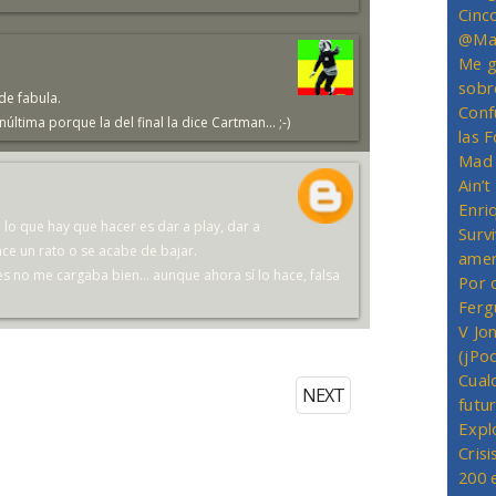
Cinc
@Mas
Me g
sobr
de fabula.
Conf
núltima porque la del final la dice Cartman... ;-)
las 
Mad 
Ain’
Enriq
lo que hay que hacer es dar a play, dar a
Survi
e un rato o se acabe de bajar.
amer
no me cargaba bien... aunque ahora sí lo hace, falsa
Por 
Ferg
V Jo
(jPo
Cual
NEXT
futu
Expl
Crisi
200 