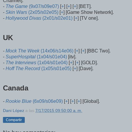
Channel].
-
The Game
(9x07/s09e07)
[
+
] [
+
] [
+
] [BET].
-
Skin Wars
(2x05/s02e05)
[
+
] [Game Show Network].
-
Hollywood Divas
(2x01/s02e01)
[
+
] [TV one].
UK
-
Mock The Week
(14x06/s14e06)
[
+
] [
+
] [BBC Two].
-
SuperHospital
(1x04/s01e04)
[itv].
-
The Interviews
(1x04/s01e04)
[
+
] [
+
] [GOLD].
-
Hoff The Record
(1x05/s01e05)
[
+
] [Dave].
Canada
-
Rookie Blue
(6x09/s06e09)
[
+
] [
+
] [
+
] [Global].
Dani López
a las
7/17/2015 09:50:00 a. m.
Compartir