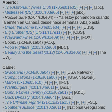
Abierto:
-
The Astronaut Wives Club
(1x05/s01e05)
[
+
] [
+
] [
+
] [abc].
-
Mistresses
[US]
(3x06/s03e06)
[
+
] [
+
] [
+
] [abc].
-
Rookie Blue
(6x04/s06e04) -> Ya estoy poniéndola cuando
la emiten en Canadá desde hace semanas. Abajo está.
-
Under the Dome
(3x04/s03e04)
[
+
] [
+
] [
+
] [
+
] [CBS].
-
Big Brother [US]
(17x11/s17e11)
[
+
] [
+
] [CBS].
-
Wayward Pines
(1x09/s01e09)
[
+
] [
+
] [
+
] [
+
] [FOX].
-
Boom!
(1x04/s01e04) [FOX].
-
Food Fighters
(2x03/s02e03)
[NBC].
-
Beauty and the Beast [2012]
(3x06/s03e06)
[
+
] [
+
] [
+
] [The
CW].
Cable:
-
Graceland
(3x04/s03e04)
[
+
] [
+
] [
+
] [USA Network].
-
Complications
(1x06/s01e06)
[
+
] [
+
] [USA Network].
-
Maron
(3x10/s03e10)
[
+
] [
+
] [
+
] [IFC].
-
Wahlburgers
(4x01/s04e01)
[
+
] [A&E].
-
Donnie Loves Jenny
(2x01/s02e01)
[
+
] [A&E].
-
Duck Dynasty
(8x04/s08e04)
[
+
] [A&E].
-
The Ultimate Fighter
(21x13/s21e13)
[
+
] [
+
] [
+
] [FS1].
-
Southern Justice
(2x01/s02e01)
[
+
] [National Geographic