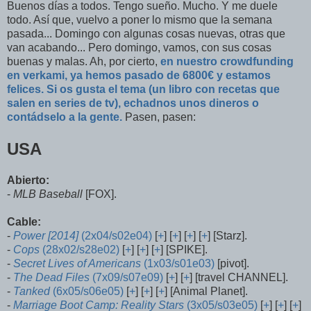
Buenos días a todos. Tengo sueño. Mucho. Y me duele
todo. Así que, vuelvo a poner lo mismo que la semana
pasada... Domingo con algunas cosas nuevas, otras que
van acabando... Pero domingo, vamos, con sus cosas
buenas y malas. Ah, por cierto,
en nuestro crowdfunding
en verkami, ya hemos pasado de 6800€ y estamos
felices. Si os gusta el tema (un libro con recetas que
salen en series de tv), echadnos unos dineros o
contádselo a la gente.
Pasen, pasen:
USA
Abierto:
-
MLB Baseball
[FOX].
Cable:
-
Power [2014]
(2x04/s02e04)
[
+
] [
+
] [
+
] [
+
] [Starz].
-
Cops
(28x02/s28e02)
[
+
] [
+
] [
+
] [SPIKE].
-
Secret Lives of Americans
(1x03/s01e03)
[pivot].
-
The Dead Files
(7x09/s07e09)
[
+
] [
+
] [travel CHANNEL].
-
Tanked
(6x05/s06e05)
[
+
] [
+
] [
+
] [Animal Planet].
-
Marriage Boot Camp: Reality Stars
(3x05/s03e05)
[
+
] [
+
] [
+
]