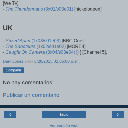
[We Tv].
-
The Thundermans
(3x01/s03e01)
[nickelodeon].
UK
-
Prized Apart
(1x03/s01e03)
[BBC One].
-
The Saboteurs
(1x02/s01e02)
[MORE4].
-
Caught On Camera
(3x04/s03e04)
[
+
] [Channel 5].
Dani López
a las
6/28/2015 02:05:00 p. m.
Compartir
No hay comentarios:
Publicar un comentario
‹
›
Inicio
Ver versión web