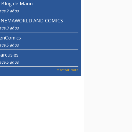
l Blog de Manu
ace 2 años
INEMAWORLD AND COMICS
ace 3 años
enComics
ace 5 años
arcus.es
ace 5 años
Mostrar todo