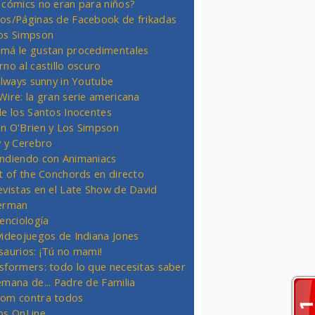
 cómics no eran para niños?
os/Páginas de Facebook de frikadas
os Simpson
má le gustan procedimentales
rno al castillo oscuro
 always sunny in Youtube
Wire: la gran serie americana
de los Santos Inocentes
n O'Brien y Los Simpson
y y Cerebro
ndiendo con Animaniacs
ht of the Conchords en directo
evistas en el Late Show de David
erman
ienciología
videojuegos de Indiana Jones
saurios: ¡Tú no mami!
sformers: todo lo que necesitas saber
emana de... Padre de Familia
om contra todos
os OnLine