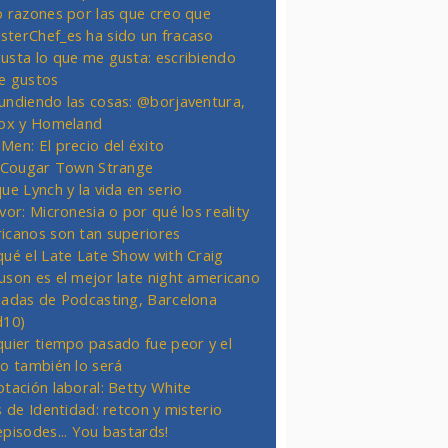
o razones por las que creo que
terChef_es ha sido un fracaso
usta lo que me gusta: escribiendo
e gustos
undiendo las cosas: @borjaventura,
Fox y Homeland
Men: El precio del éxito
t Cougar Town Strange
ue Lynch y la vida en serio
vor: Micronesia o por qué los reality
icanos son tan superiores
qué el Late Late Show with Craig
uson es el mejor late night americano
nadas de Podcasting, Barcelona
d10)
quier tiempo pasado fue peor y el
ro también lo será
otación laboral: Betty White
s de Identidad: retcon y misterio
episodes... You bastards!