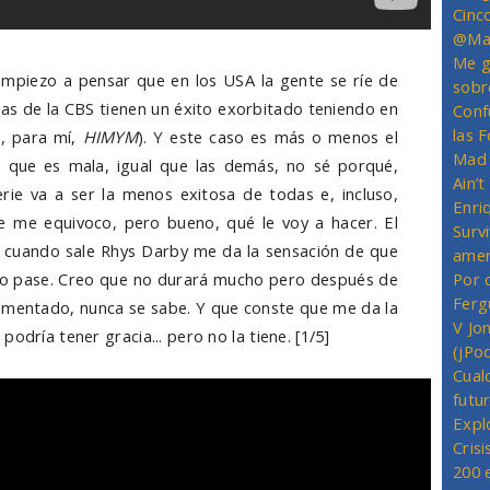
Cinc
@Mas
Me g
mpiezo a pensar que en los USA la gente se ríe de
sobr
as de la CBS tienen un éxito exorbitado teniendo en
Conf
las 
o, para mí,
HIMYM
). Y este caso es más o menos el
Mad 
 que es mala, igual que las demás, no sé porqué,
Ain’
rie va a ser la menos exitosa de todas e, incluso,
Enriq
e me equivoco, pero bueno, qué le voy a hacer. El
Survi
 cuando sale Rhys Darby me da la sensación de que
amer
no pase. Creo que no durará mucho pero después de
Por 
Ferg
comentado, nunca se sabe. Y que conste que me da la
V Jo
odría tener gracia... pero no la tiene. [1/5]
(jPo
Cual
futu
Expl
Crisi
200 