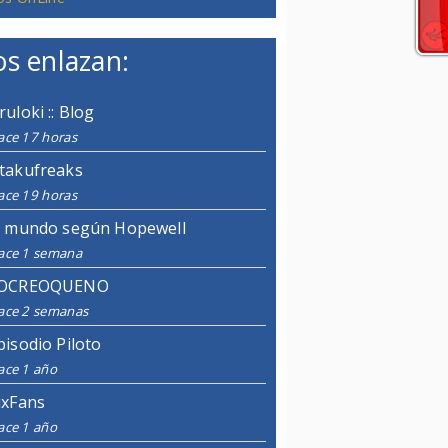
s enlazan:
ruloki :: Blog
ace 17 horas
takufreaks
ace 19 horas
l mundo según Hopewell
ace 1 semana
OCREOQUENO
ace 2 semanas
pisodio Piloto
ace 1 año
ixFans
ace 1 año