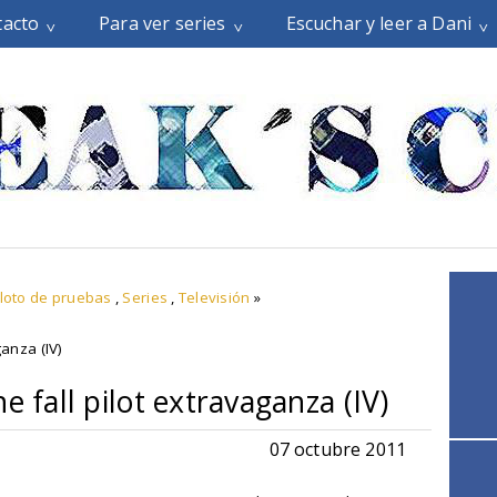
tacto
Para ver series
Escuchar y leer a Dani
iloto de pruebas
,
Series
,
Televisión
»
ganza (IV)
e fall pilot extravaganza (IV)
07 octubre 2011