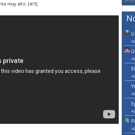
nta muy alto. [4/5]
No
U
H
O
H
E
H
Y
H
E
H
P
H