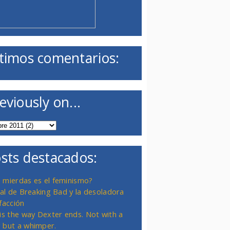
timos comentarios:
eviously on...
sts destacados:
 mierdas es el feminismo?
inal de Breaking Bad y la desoladora
facción
 is the way Dexter ends. Not with a
 but a whimper.