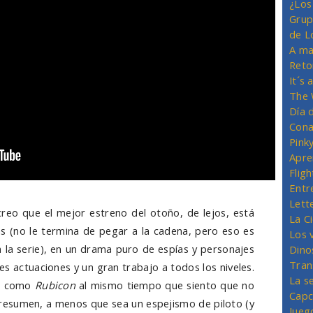
¿Los
Grup
de L
A ma
Reto
It´s
The 
Día 
Cona
Pink
Apre
Flig
Entr
Lett
reo que el mejor estreno del otoño, de lejos, está
La C
as (no le termina de pegar a la cadena, pero eso es
Los 
a la serie), en un drama puro de espías y personajes
Dino
Tran
 actuaciones y un gran trabajo a todos los niveles.
La s
ar como
Rubicon
al mismo tiempo que siento que no
Capc
n resumen, a menos que sea un espejismo de piloto (y
Jueg