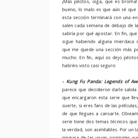
¡Más pilotos, oiga, que es broma!
bueno, lo malo es que aún sé que f
esta sección terminará con una en
salen cada semana de debajo de las
sabría por qué apostar. En fin, que
sigue habiendo alguna mierdaca 
que me quede una sección más posi
mucho. En fin, aquí os dejo pilot
habréis visto casi seguro:
-
Kung Fu Panda: Legends of A
parece que decidieron darle salida 
que encargaron esta serie que lle
suerte, si eres fans de las película
de que llegues a cansarte. Obviam
serie tiene dos temas técnicos que
la verdad, son asimilables. Por un l
ninguna de las voces originales v