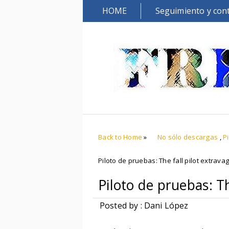
HOME
Seguimiento y con
Back to Home
»
No sólo descargas
,
P
Piloto de pruebas: The fall pilot extrava
Piloto de pruebas: Th
Posted by : Dani López