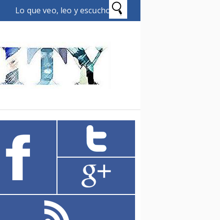
Lo que veo, leo y escucho