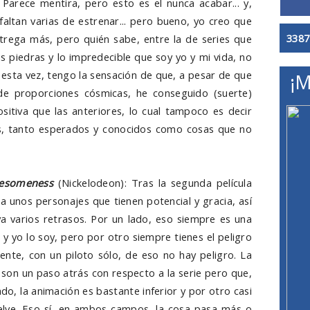
 Parece mentira, pero esto es el nunca acabar... y,
altan varias de estrenar... pero bueno, yo creo que
3387
trega más, pero quién sabe, entre la de series que
 piedras y lo impredecible que soy yo y mi vida, no
 esta vez, tengo la sensación de que, a pesar de que
¡M
de proporciones cósmicas, he conseguido (suerte)
tiva que las anteriores, lo cual tampoco es decir
os, tanto esperados y conocidos como cosas que no
wesomeness
(Nickelodeon): Tras la segunda película
a unos personajes que tienen potencial y gracia, así
va varios retrasos. Por un lado, eso siempre es una
s, y yo lo soy, pero por otro siempre tienes el peligro
ente, con un piloto sólo, de eso no hay peligro. La
 son un paso atrás con respecto a la serie pero que,
ado, la animación es bastante inferior y por otro casi
uelve. Eso sí, en ambos campos, la cosa pasa más o