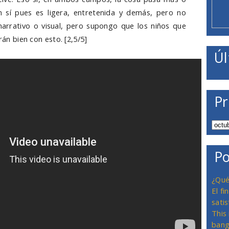
n sí pues es ligera, entretenida y demás, pero no
 narrativo o visual, pero supongo que los niños que
rán bien con esto. [2,5/5]
Úl
Pr
Po
¿Qué
El f
satis
This
bang