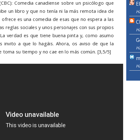
CBC): Comedia canadiense sobre un psicólogo que
E
ibe un libro y que no tenía ni la más remota idea de
H
ue ofrece es una comedia de esas que no espera a las
C
las reglas sociales y unos personajes con sus propios
H
 La verdad es que tiene buena pinta y, como asumo
G
s invito a que lo hagáis. Ahora, os aviso de que la
H
e toma su tiempo y no cae en lo más común. [3,5/5]
m
H