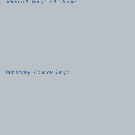
-
Jethro Tull - Bungle in the Jungle
:
-
Bob Marley - Concrete Jungle
: