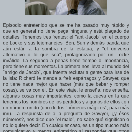
Episodio entretenido que se me ha pasado muy rápido y
que en general no tiene pega ninguna y está plagado de
detalles. Tenemos tres frentes: el "anti-Jacob" en el cuerpo
de Locke y sus tejemanejes, Ben, Sun y demás panda que
aún están a la sombra de la estatua, y "el universo
alternativo o lo que sea", protagonizado por un Locke
inválido. La segunda a penas tiene tiempo o importancia,
pero tiene sus momentos. La primera nos lleva al mundo del
"amigo de Jacob", que intenta reclutar a gente para irse de
la isla: Richard le manda a freír espárragos y Sawyer, que
no tiene nada mejor que hacer (más que beber y romper
cosas), se va con él. En este viaje, le enseña, nos enseña,
algunas cosas muy importantes, como la cueva en la que
tenemos los nombres de los perdidos y algunos de ellos con
un número unido (uno de los "números mágicos", para más
inri). La respuesta de a la pregunta de Sawyer, ¿y ésos
números?, nos dice que "el malo", no sabe qué significan o
no lo quiere decir. En cualquier caso, es un tipo mucho más
comunicativo y menos enigmático al responder que otros