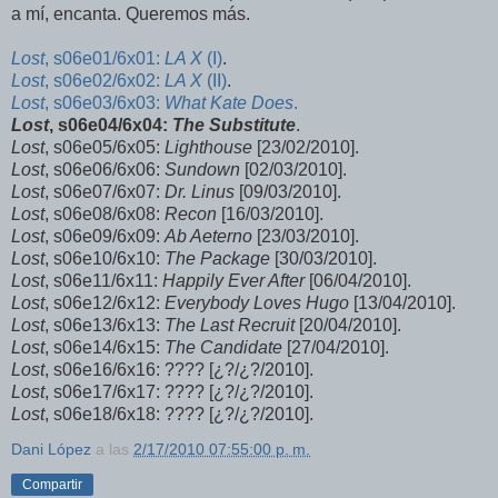
a mí, encanta. Queremos más.
Lost
, s06e01/6x01:
LA X
(I)
.
Lost
, s06e02/6x02:
LA X
(II)
.
Lost
, s06e03/6x03:
What Kate Does
.
Lost
, s06e04/6x04:
The Substitute
.
Lost
, s06e05/6x05:
Lighthouse
[23/02/2010].
Lost
, s06e06/6x06:
Sundown
[02/03/2010].
Lost
, s06e07/6x07:
Dr. Linus
[09/03/2010].
Lost
, s06e08/6x08:
Recon
[16/03/2010].
Lost
, s06e09/6x09:
Ab Aeterno
[23/03/2010].
Lost
, s06e10/6x10:
The Package
[30/03/2010].
Lost
, s06e11/6x11:
Happily Ever After
[06/04/2010].
Lost
, s06e12/6x12:
Everybody Loves Hugo
[13/04/2010].
Lost
, s06e13/6x13:
The Last Recruit
[20/04/2010].
Lost
, s06e14/6x15:
The Candidate
[27/04/2010].
Lost
, s06e16/6x16: ???? [¿?/¿?/2010].
Lost
, s06e17/6x17: ???? [¿?/¿?/2010].
Lost
, s06e18/6x18: ???? [¿?/¿?/2010].
Dani López
a las
2/17/2010 07:55:00 p. m.
Compartir