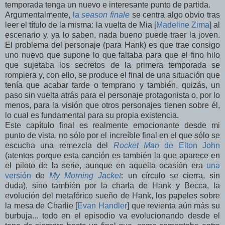
temporada tenga un nuevo e interesante punto de partida.
Argumentalmente,
la
season finale
se centra algo obvio tras
leer el título de la misma: la vuelta de Mia [
Madeline Zima
] al
escenario y, ya lo saben, nada bueno puede traer la joven.
El problema del personaje (para Hank) es que trae consigo
uno nuevo que supone lo que faltaba para que el fino hilo
que sujetaba los secretos de la primera temporada se
rompiera y, con ello, se produce el final de una situación que
tenía que acabar tarde o temprano y también, quizás, un
paso sin vuelta atrás para el personaje protagonista o, por lo
menos, para la visión que otros personajes tienen sobre él,
lo cual es fundamental para su propia existencia.
Este capítulo final es realmente emocionante desde mi
punto de vista, no sólo por el increíble final en el que sólo se
escucha una remezcla del
Rocket Man
de Elton John
(atentos porque esta canción es también la que aparece en
el piloto de la serie, aunque en aquella ocasión era
una
versión
de
My Morning Jacket
: un círculo se cierra, sin
duda), sino también por la charla de Hank y Becca, la
evolución del metafórico sueño de Hank, los papeles sobre
la mesa de Charlie [
Evan Handler
] que revienta aún más su
burbuja... todo en el episodio va evolucionando desde el