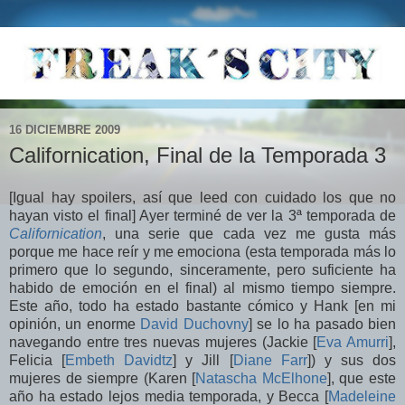
16 DICIEMBRE 2009
Californication, Final de la Temporada 3
[Igual hay spoilers, así que leed con cuidado los que no
hayan visto el final] Ayer terminé de ver la 3ª temporada de
Californication
, una serie que cada vez me gusta más
porque me hace reír y me emociona (esta temporada más lo
primero que lo segundo, sinceramente, pero suficiente ha
habido de emoción en el final) al mismo tiempo siempre.
Este año, todo ha estado bastante cómico y Hank [en mi
opinión, un enorme
David Duchovny
] se lo ha pasado bien
navegando entre tres nuevas mujeres (Jackie [
Eva Amurri
],
Felicia [
Embeth Davidtz
] y Jill [
Diane Farr
]) y sus dos
mujeres de siempre (Karen [
Natascha McElhone
], que este
año ha estado lejos media temporada, y Becca [
Madeleine