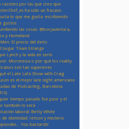
o razones por las que creo que
terChef_es ha sido un fracaso
usta lo que me gusta: escribiendo
e gustos
undiendo las cosas: @borjaventura,
Fox y Homeland
Men: El precio del éxito
t Cougar Town Strange
ue Lynch y la vida en serio
vor: Micronesia o por qué los reality
icanos son tan superiores
qué el Late Late Show with Craig
uson es el mejor late night americano
nadas de Podcasting, Barcelona
d10)
quier tiempo pasado fue peor y el
ro también lo será
otación laboral: Betty White
s de Identidad: retcon y misterio
episodes... You bastards!