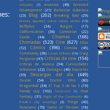
Anuncios
(49)
Arrested
virtuales
(7)
Development
(21)
Battestar Galactica
mes:
Blog
(202)
(23)
Breaking Bad
(29)
Breves apuntes sobre varias series
(13)
Buffydos
(24)
Burgos
(17)
Californication
(36)
Camisetas
(22)
Chismes
(168)
Castle
(44)
Chorradas
(523)
Cine
(627)
Citas
Cómics
(396)
(52)
Comida
(45)
Community
(38)
Craig
Conan O'Brien
(16)
Críticas de cine
(154)
Ferguson
(47)
Críticas de música
(34)
Curiosidades
televisivas
(22)
Damages
(40)
Deportes
Descargas del día
(449)
(59)
Dexter
(54)
Doctor Who
(80)
DragonBall
(34)
El Top 5 de las 5
(19)
Family Guy
(102)
Final
Feminismo
(1)
Fantasy
(31)
Flight of the Conchords
(8)
Fringe
(43)
Freak´s City investiga
(8)
Futurama
(70)
Game of Thrones
(18)