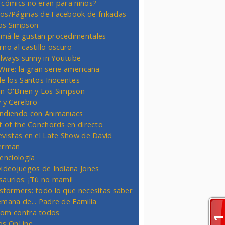
 cómics no eran para niños?
os/Páginas de Facebook de frikadas
os Simpson
má le gustan procedimentales
rno al castillo oscuro
 always sunny in Youtube
Wire: la gran serie americana
de los Santos Inocentes
n O'Brien y Los Simpson
y y Cerebro
ndiendo con Animaniacs
ht of the Conchords en directo
evistas en el Late Show de David
erman
ienciología
videojuegos de Indiana Jones
saurios: ¡Tú no mami!
sformers: todo lo que necesitas saber
emana de... Padre de Familia
om contra todos
os OnLine