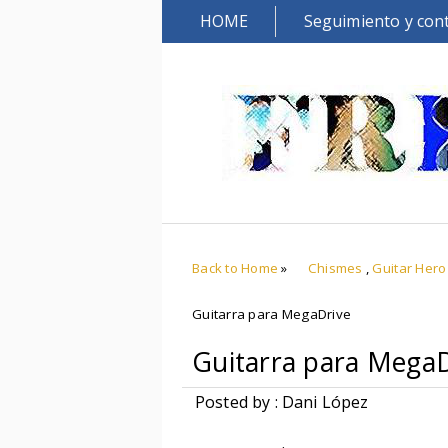
HOME
Seguimiento y con
Back to Home
»
Chismes
,
Guitar Hero
Guitarra para MegaDrive
Guitarra para MegaD
Posted by : Dani López