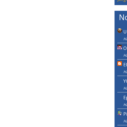
No
U
H
O
H
E
H
Y
H
E
H
P
H