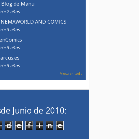
l Blog de Manu
ace 2 años
INEMAWORLD AND COMICS
ace 3 años
enComics
ace 5 años
arcus.es
ace 5 años
Mostrar todo
de Junio de 2010:
n
d
e
f
i
n
e