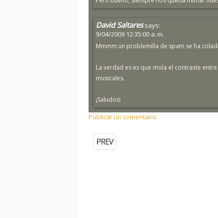
Pero bueno, siempre nos queda mimar nues
David Saltares
says:
9/04/2009 12:35:00 a. m.
Mmmm un problemilla de spam se ha colado p
La verdad es es que mola el contraste entre
musicales.
¡Saludos!
Publicar un comentario
PREV