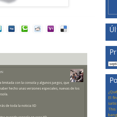
Úl
Pr
ys:
Po
 limitada con la consola y algunos juegos, que
o haber hecho unas versiones especiales, nuevas de los
¿Qué
nsola.
El f
satis
trás de toda la noticia XD
This
bang