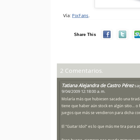
Vía:
PixFans
.
Share This
2 Comentarios.
Tatiana Alejandra de Castro Pérez
sa
9/04/2009 12:18:00 a. m.
Molaría más que hubiesen sacado una tirada
tiene que haber aún stock en algún sitio... 
juegos que más se vendieron para dicha co
El "Guitar Idol" es lo que más me tira para a