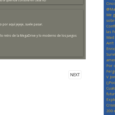
tra querida consola en casa XD
Cinc
@Mas
Me g
sobr
or aquí jejeje, suele pasar.
Conf
las 
 lo retro de la MegaDrive y lo moderno de los juegos
Mad 
Ain’
Enriq
Survi
amer
Por 
Ferg
NEXT
V Jo
(jPo
Cual
futu
Expl
Crisi
200 