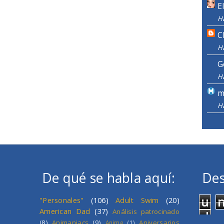
E
H
C
H
G
H
m
H
De qué se habla aquí:
Des
u
"Personales"
(106)
Adult Swim
(20)
American Dad
(37)
Análisis patrocinado
d
(8)
Animaniacs
(9)
Aniversarios
Anime
(1)