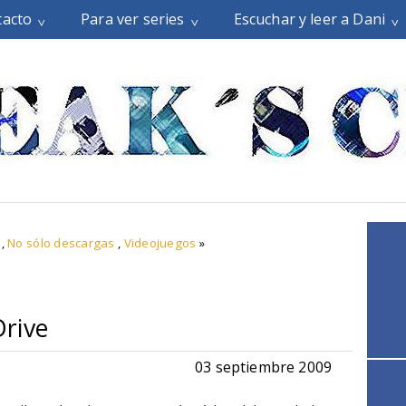
tacto
Para ver series
Escuchar y leer a Dani
,
No sólo descargas
,
Videojuegos
»
rive
03 septiembre 2009