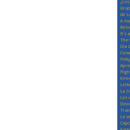
¿Los
Grup
de L
A ma
Reto
It´s
The 
Día 
Cona
Pink
Apre
Flig
Entr
Lett
La C
Los 
Dino
Tran
La s
Capc
Jueg