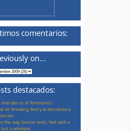
timos comentarios:
eviously on...
sts destacados:
 mierdas es el feminismo?
inal de Breaking Bad y la desoladora
facción
 is the way Dexter ends. Not with a
 but a whimper.