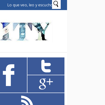
Lo que veo, leo y escucho