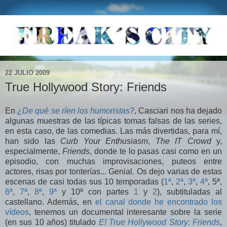
22 JULIO 2009
True Hollywood Story: Friends
En
¿De qué se ríen los humoristas?
, Casciari nos ha dejado
algunas muestras de las típicas tomas falsas de las series,
en esta caso, de las comedias. Las más divertidas, para mí,
han sido las
Curb Your Enthusiasm
,
The IT Crowd
y,
especialmente,
Friends
, donde te lo pasas casi como en un
episodio, con muchas improvisaciones, puteos entre
actores, risas por tonterías... Genial. Os dejo varias de estas
escenas de casi todas sus 10 temporadas (
1ª
,
2ª
,
3ª
,
4ª
, 5ª,
6ª
,
7ª
,
8ª
,
9ª
y 10ª con partes
1
y
2
), subtituladas al
castellano. Además, en
el canal donde he encontrado los
vídeos
, tenemos un documental interesante sobre la serie
(en sus 10 años) titulado
E! True Hollywood Story: Friends
,