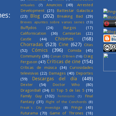
Anuncios
(49)
Arrested
virtuales
(7)
Development
(21)
Battestar Galactica
mes:
Blog
(202)
(23)
Breaking Bad
(29)
Breves apuntes sobre varias series
(13)
Buffydos
(24)
Burgos
(17)
Californication
(36)
Camisetas
(22)
Chismes
(168)
Castle
(44)
Chorradas
(523)
Cine
(627)
Citas
Cómics
(396)
(52)
Comida
(45)
Community
(38)
Craig
Conan O'Brien
(16)
Críticas de cine
(154)
Ferguson
(47)
Críticas de música
(34)
Curiosidades
televisivas
(22)
Damages
(40)
Deportes
Descargas del día
(449)
(59)
Dexter
(54)
Doctor Who
(80)
DragonBall
(34)
El Top 5 de las 5
(19)
Family Guy
(102)
Final
Feminismo
(1)
Fantasy
(31)
Flight of the Conchords
(8)
Fringe
(43)
Freak´s City investiga
(8)
Futurama
(70)
Game of Thrones
(18)