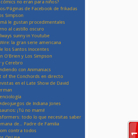
 cómics no eran para niños?
os/Páginas de Facebook de frikadas
os Simpson
má le gustan procedimentales
rno al castillo oscuro
 always sunny in Youtube
Wire: la gran serie americana
de los Santos Inocentes
n O'Brien y Los Simpson
y y Cerebro
ndiendo con Animaniacs
ht of the Conchords en directo
evistas en el Late Show de David
erman
ienciología
videojuegos de Indiana Jones
saurios: ¡Tú no mami!
sformers: todo lo que necesitas saber
emana de... Padre de Familia
om contra todos
os OnLine