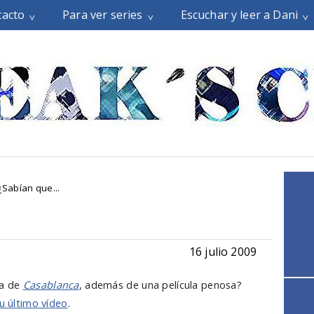
tacto
Para ver series
Escuchar y leer a Dani
¿Sabían que...
16 julio 2009
da de
Casablanca
, además de una película penosa?
su último vídeo
.