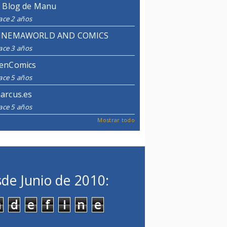
l Blog de Manu
ace 2 años
INEMAWORLD AND COMICS
ace 3 años
enComics
ace 5 años
arcus.es
ace 5 años
Mostrar todo
de Junio de 2010:
n
d
e
f
i
n
e