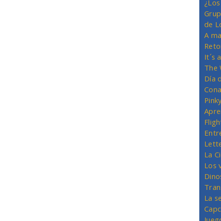
¿Los
Grup
de L
A ma
Reto
It´s
The 
Día 
Cona
Pink
Apre
Flig
Entr
Lett
La C
Los 
Dino
Tran
La s
Capc
Jueg