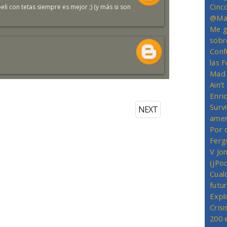
Cinc
eli con tetas siempre es mejor ;) (y más si son
@Mas
Me g
sobr
Conf
las 
Mad 
Ain’
Enriq
Survi
NEXT
amer
Por 
Ferg
V Jo
(jPo
Cual
futu
Expl
Crisi
200 