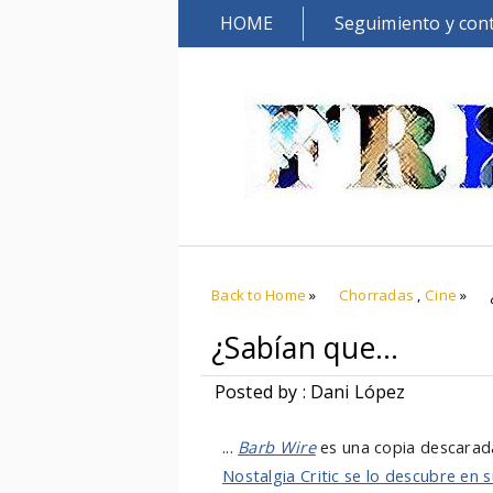
HOME
Seguimiento y con
Back to Home
»
Chorradas
,
Cine
»
¿Sabían que...
Posted by : Dani López
...
Barb Wire
es una copia descara
Nostalgia Critic se lo descubre en 