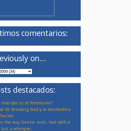
timos comentarios:
eviously on...
sts destacados:
 mierdas es el feminismo?
inal de Breaking Bad y la desoladora
facción
 is the way Dexter ends. Not with a
 but a whimper.