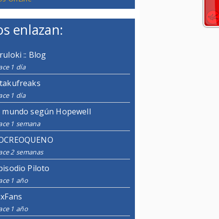
s enlazan:
ruloki :: Blog
ce 1 día
takufreaks
ce 1 día
l mundo según Hopewell
ace 1 semana
OCREOQUENO
ace 2 semanas
pisodio Piloto
ace 1 año
ixFans
ace 1 año