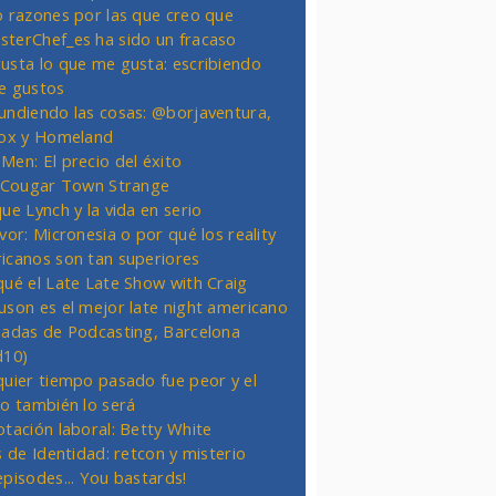
o razones por las que creo que
terChef_es ha sido un fracaso
usta lo que me gusta: escribiendo
e gustos
undiendo las cosas: @borjaventura,
Fox y Homeland
Men: El precio del éxito
t Cougar Town Strange
ue Lynch y la vida en serio
vor: Micronesia o por qué los reality
icanos son tan superiores
qué el Late Late Show with Craig
uson es el mejor late night americano
nadas de Podcasting, Barcelona
d10)
quier tiempo pasado fue peor y el
ro también lo será
otación laboral: Betty White
s de Identidad: retcon y misterio
episodes... You bastards!