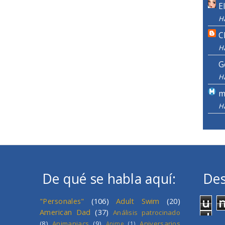
E
H
C
H
G
H
m
H
De qué se habla aquí:
Des
u
"Personales"
(106)
Adult Swim
(20)
American Dad
(37)
Análisis patrocinado
d
(8)
Animaniacs
(9)
Aniversarios
Anime
(1)