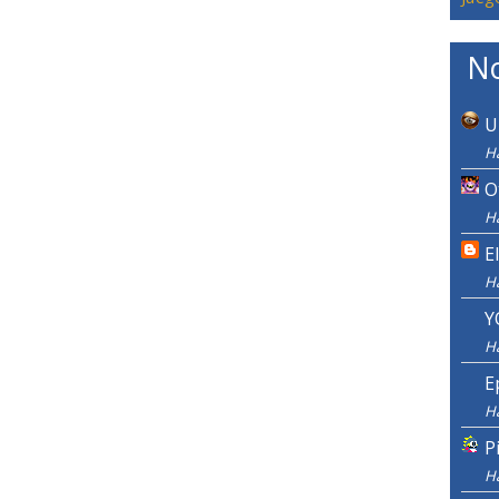
No
U
Ha
O
Ha
E
H
Y
H
E
H
P
H