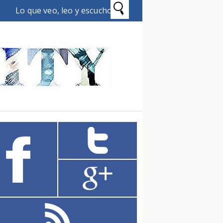
Lo que veo, leo y escucho