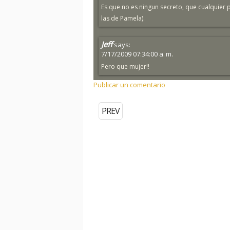
Es que no es ningun secreto, que cualquier p
las de Pamela).
Jeff
says:
7/17/2009 07:34:00 a. m.
Pero que mujer!!
Publicar un comentario
PREV