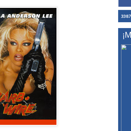
3387
¡M