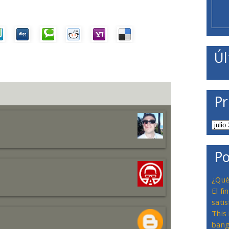
Úl
Pr
Po
¿Qué
El f
satis
This
bang