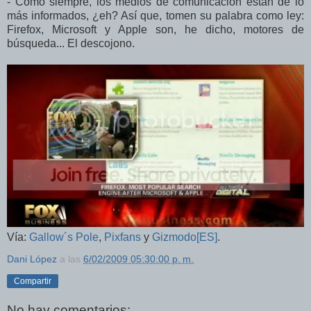
- Como siempre, los medios de comunicación están de lo
más informados, ¿eh? Así que, tomen su palabra como ley:
Firefox, Microsoft y Apple son, he dicho, motores de
búsqueda... El descojono.
Vía:
Gallow´s Pole
,
Pixfans
y
Gizmodo[ES]
.
Dani López
a las
6/02/2009 05:30:00 p. m.
Compartir
No hay comentarios: