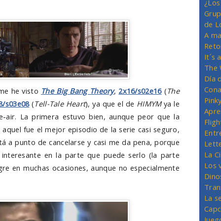
¿Los
Grup
de L
A ma
Reto
It´s
The 
Día 
Cona
 me he visto
The Big Bang Theory
,
2x16/s02e16
(
The
Pink
8/s03e08
(
Tell-Tale Heart
), ya que el de
HIMYM
ya le
Apre
e-air. La primera estuvo bien, aunque peor que la
Flig
aquel fue el mejor episodio de la serie casi seguro,
Entr
tá a punto de cancelarse y casi me da pena, porque
Lett
La C
 interesante en la parte que puede serlo (la parte
Los 
ngre en muchas ocasiones, aunque no especialmente
Dino
Tran
La s
Capc
Jueg