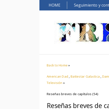
HOME
Seguimiento y con
Back to Home
»
American Dad
,
Battestar Galactica
,
Dam
Televisión
»
Reseñas breves de capítulos (54)
Reseñas breves de ca