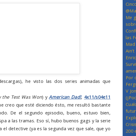
Cinc
@Mas
Me g
sobr
Conf
las 
Mad 
Ain’
Enriq
Survi
amer
Por 
escargas), he visto las dos series animadas que
Ferg
V Jo
 the Test Was Won
) y
American Dad!
,
4x11/s04e11
(jPo
Cual
 me creo que esté diciendo ésto, me resultó bastante
futu
todo. De el segundo episodio, bueno, estuvo bien,
Expl
pa a las tramas. Eso sí, hubo buenos gags y la serie
Crisi
a el detective (ya es la segunda vez que sale, que yo
200 