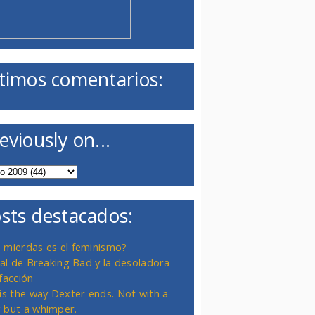
timos comentarios:
eviously on...
sts destacados:
 mierdas es el feminismo?
inal de Breaking Bad y la desoladora
facción
 is the way Dexter ends. Not with a
 but a whimper.