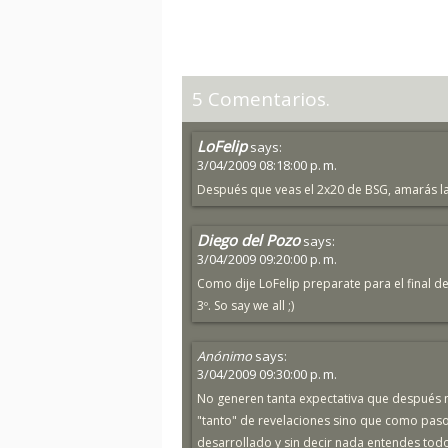
5 Comentarios.
LoFelip
says:
3/04/2009 08:18:00 p. m.
Después que veas el 2x20 de BSG, amarás la 
Diego del Pozo
says:
3/04/2009 09:20:00 p. m.
Como dije LoFelip preparate para el final d
3º. So say we all ;)
Anónimo
says:
3/04/2009 09:30:00 p. m.
No generen tanta expectativa que después no
"tanto" de revelaciones sino que como pas
desarrollado y sin decir nada entendes todo,