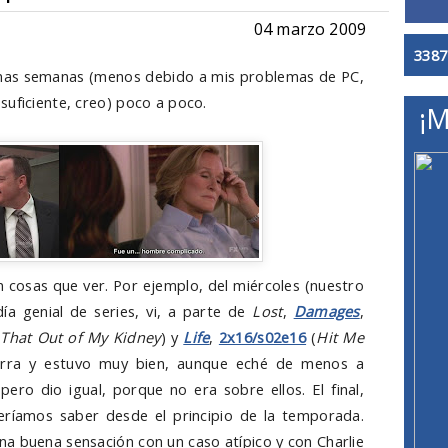
04 marzo 2009
3387
imas semanas (menos debido a mis problemas de PC,
suficiente, creo) poco a poco.
¡M
osas que ver. Por ejemplo, del miércoles (nuestro
ía genial de series, vi, a parte de
Lost
,
Damages
,
That Out of My Kidney
) y
Life
,
2x16/s02e16
(
Hit Me
garra y estuvo muy bien, aunque eché de menos a
ero dio igual, porque no era sobre ellos. El final,
ríamos saber desde el principio de la temporada.
una buena sensación con un caso atípico y con Charlie