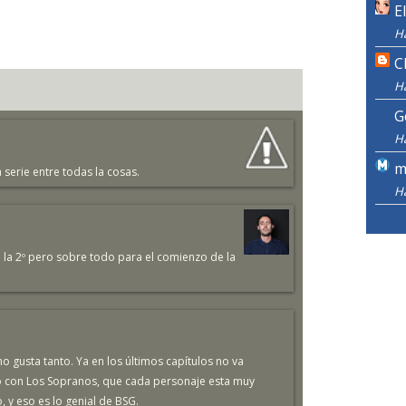
E
H
C
H
G
H
m
serie entre todas la cosas.
H
e la 2º pero sobre todo para el comienzo de la
 gusta tanto. Ya en los últimos capítulos no va
o con Los Sopranos, que cada personaje esta muy
 y eso es lo genial de BSG.