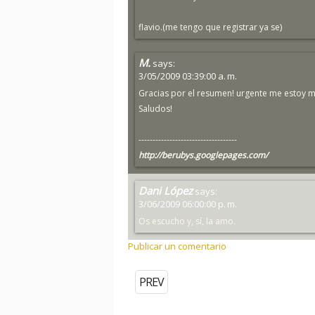
flavio.(me tengo que registrar ya se)
M.
says:
3/05/2009 03:39:00 a. m.
Gracias por el resumen! urgente me estoy me
Saludos!
-----------------------------------
http://berubys.googlepages.com/
Dani López
says:
3/06/2009 06:00:00 p. m.
Os escucho y, sí, la amo.
Publicar un comentario
PREV