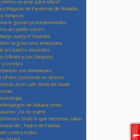
 cómics no eran para niños?
os/Páginas de Facebook de frikadas
os Simpson
má le gustan procedimentales
rno al castillo oscuro
 always sunny in Youtube
Wire: la gran serie americana
de los Santos Inocentes
n O'Brien y Los Simpson
y y Cerebro
ndiendo con Animaniacs
ht of the Conchords en directo
evistas en el Late Show de David
erman
ienciología
videojuegos de Indiana Jones
saurios: ¡Tú no mami!
sformers: todo lo que necesitas saber
emana de... Padre de Familia
om contra todos
os OnLine