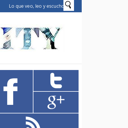
Lo que veo, leo y escucho