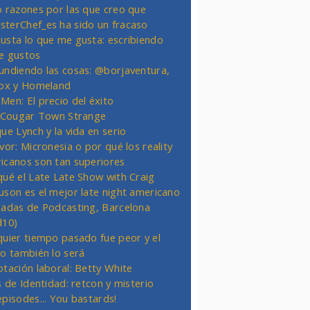
o razones por las que creo que
terChef_es ha sido un fracaso
usta lo que me gusta: escribiendo
e gustos
undiendo las cosas: @borjaventura,
Fox y Homeland
Men: El precio del éxito
t Cougar Town Strange
ue Lynch y la vida en serio
vor: Micronesia o por qué los reality
icanos son tan superiores
qué el Late Late Show with Craig
uson es el mejor late night americano
nadas de Podcasting, Barcelona
d10)
quier tiempo pasado fue peor y el
ro también lo será
otación laboral: Betty White
s de Identidad: retcon y misterio
episodes... You bastards!