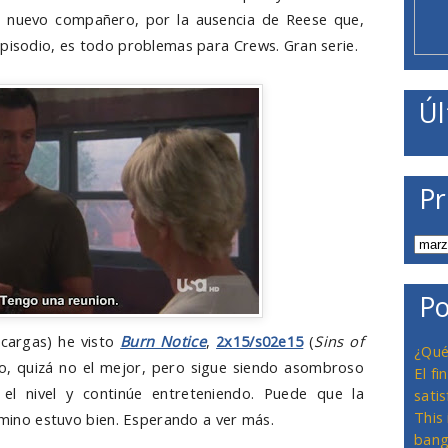
 nuevo compañero, por la ausencia de Reese que,
episodio, es todo problemas para Crews. Gran serie.
Úl
Pr
Po
scargas) he visto
Burn Notice
,
2x15/s02e15
(
Sins of
¿Qué
o, quizá no el mejor, pero sigue siendo asombroso
El f
el nivel y continúe entreteniendo. Puede que la
satis
This
camino estuvo bien. Esperando a ver más.
bang