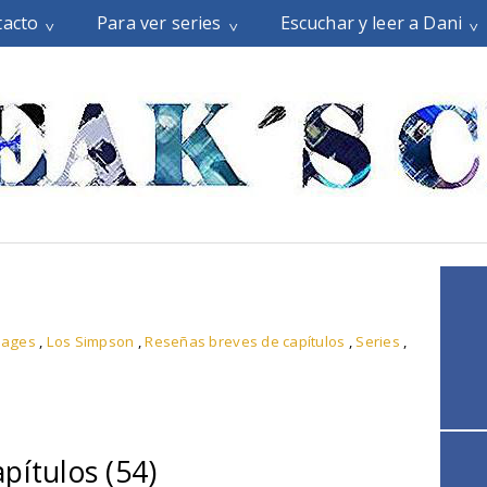
tacto
Para ver series
Escuchar y leer a Dani
ages
,
Los Simpson
,
Reseñas breves de capítulos
,
Series
,
pítulos (54)