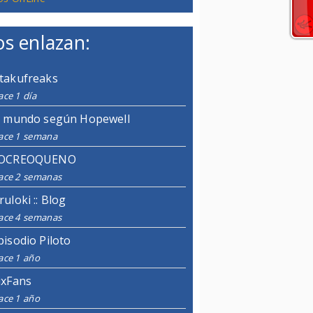
s enlazan:
takufreaks
ce 1 día
l mundo según Hopewell
ace 1 semana
OCREOQUENO
ace 2 semanas
ruloki :: Blog
ace 4 semanas
pisodio Piloto
ace 1 año
ixFans
ace 1 año