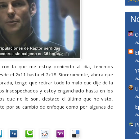
No
O
Ha
E
H
e con la que me estoy poniendo al día, tenemos
Y
desde el 2x11 hasta el 2x18
. Sinceramente, ahora que
H
rada, tengo que retirar todo lo malo que dije de la
U
os insospechados y estoy enganchado hasta en los
H
os que no lo son, destaco el último que he visto,
E
nto por su cambio de enfoque como por algunas de
H
P
H