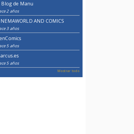
l Blog de Manu
ace 2 años
INEMAWORLD AND COMICS
ace 3 años
enComics
ace 5 años
arcus.es
ace 5 años
Mostrar todo