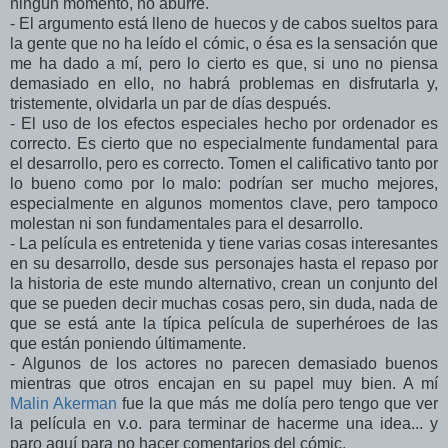
ningún momento, no aburre.
- El argumento está lleno de huecos y de cabos sueltos para
la gente que no ha leído el cómic, o ésa es la sensación que
me ha dado a mí, pero lo cierto es que, si uno no piensa
demasiado en ello, no habrá problemas en disfrutarla y,
tristemente, olvidarla un par de días después.
- El uso de los efectos especiales hecho por ordenador es
correcto. Es cierto que no especialmente fundamental para
el desarrollo, pero es correcto. Tomen el calificativo tanto por
lo bueno como por lo malo: podrían ser mucho mejores,
especialmente en algunos momentos clave, pero tampoco
molestan ni son fundamentales para el desarrollo.
- La película es entretenida y tiene varias cosas interesantes
en su desarrollo, desde sus personajes hasta el repaso por
la historia de este mundo alternativo, crean un conjunto del
que se pueden decir muchas cosas pero, sin duda, nada de
que se está ante la típica película de superhéroes de las
que están poniendo últimamente.
- Algunos de los actores no parecen demasiado buenos
mientras que otros encajan en su papel muy bien. A mí
Malin Akerman
fue la que más me dolía pero tengo que ver
la película en v.o. para terminar de hacerme una idea... y
paro aquí para no hacer comentarios del cómic.