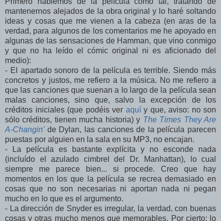
Primero hablemos de la película como tal, tratando de
mantenernos alejados de la obra original y lo haré soltando
ideas y cosas que me vienen a la cabeza (en aras de la
verdad, para algunos de los comentarios me he apoyado en
algunas de las sensaciones de Hamman, que vino conmigo
y que no ha leído el cómic original ni es aficionado del
medio):
- El apartado sonoro de la película es terrible. Siendo más
concretos y justos, me refiero a la música. No me refiero a
que las canciones que suenan a lo largo de la película sean
malas canciones, sino que, salvo la excepción de los
créditos iniciales (que podéis ver
aquí
y que, aviso: no son
sólo créditos, tienen mucha historia) y
The Times They Are
A-Changin'
de Dylan, las canciones de la película parecen
puestas por alguien en la sala en su MP3, no encajan.
- La película es bastante explícita y no esconde nada
(incluído el azulado cimbrel del Dr. Manhattan), lo cual
siempre me parece bien... si procede. Creo que hay
momentos en los que la película se recrea demasiado en
cosas que no son necesarias ni aportan nada ni pegan
mucho en lo que es el argumento.
- La dirección de Snyder es irregular, la verdad, con buenas
cosas y otras mucho menos que memorables. Por cierto: lo