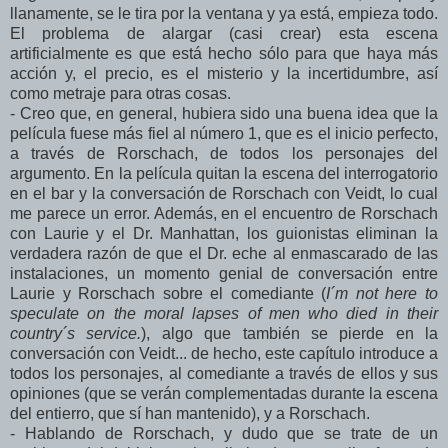
llanamente, se le tira por la ventana y ya está, empieza todo.
El problema de alargar (casi crear) esta escena
artificialmente es que está hecho sólo para que haya más
acción y, el precio, es el misterio y la incertidumbre, así
como metraje para otras cosas.
- Creo que, en general, hubiera sido una buena idea que la
película fuese más fiel al número 1, que es el inicio perfecto,
a través de Rorschach, de todos los personajes del
argumento. En la película quitan la escena del interrogatorio
en el bar y la conversación de Rorschach con Veidt, lo cual
me parece un error. Además, en el encuentro de Rorschach
con Laurie y el Dr. Manhattan, los guionistas eliminan la
verdadera razón de que el Dr. eche al enmascarado de las
instalaciones, un momento genial de conversación entre
Laurie y Rorschach sobre el comediante (
I´m not here to
speculate on the moral lapses of men who died in their
country´s service.
), algo que también se pierde en la
conversación con Veidt... de hecho, este capítulo introduce a
todos los personajes, al comediante a través de ellos y sus
opiniones (que se verán complementadas durante la escena
del entierro, que sí han mantenido), y a Rorschach.
- Hablando de Rorschach, y dudo que se trate de un