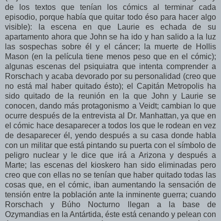
de los textos que tenían los cómics al terminar cada
episodio, porque había que quitar todo éso para hacer algo
visible): la escena en que Laurie es echada de su
apartamento ahora que John se ha ido y han salido a la luz
las sospechas sobre él y el cáncer; la muerte de Hollis
Mason (en la película tiene menos peso que en el cómic);
algunas escenas del psiquiatra que intenta comprender a
Rorschach y acaba devorado por su personalidad (creo que
no está mal haber quitado ésto); el Capitán Metropolis ha
sido quitado de la reunión en la que John y Laurie se
conocen, dando más protagonismo a Veidt; cambian lo que
ocurre después de la entrevista al Dr. Manhattan, ya que en
el cómic hace desaparecer a todos los que le rodean en vez
de desaparecer él, yendo después a su casa donde habla
con un militar que está pintando su puerta con el símbolo de
peligro nuclear y le dice que irá a Arizona y después a
Marte; las escenas del kioskero han sido eliminadas pero
creo que con ellas no se tenían que haber quitado todas las
cosas que, en el cómic, iban aumentando la sensación de
tensión entre la población ante la inminente guerra; cuando
Rorschach y Búho Nocturno llegan a la base de
Ozymandias en la Antártida, éste está cenando y pelean con