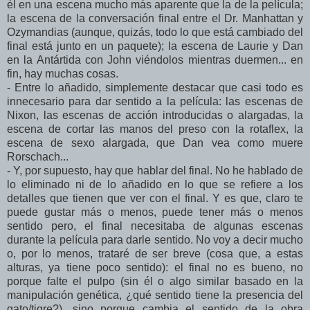
él en una escena mucho más aparente que la de la película;
la escena de la conversación final entre el Dr. Manhattan y
Ozymandias (aunque, quizás, todo lo que está cambiado del
final está junto en un paquete); la escena de Laurie y Dan
en la Antártida con John viéndolos mientras duermen... en
fin, hay muchas cosas.
- Entre lo añadido, simplemente destacar que casi todo es
innecesario para dar sentido a la película: las escenas de
Nixon, las escenas de acción introducidas o alargadas, la
escena de cortar las manos del preso con la rotaflex, la
escena de sexo alargada, que Dan vea como muere
Rorschach...
- Y, por supuesto, hay que hablar del final. No he hablado de
lo eliminado ni de lo añadido en lo que se refiere a los
detalles que tienen que ver con el final. Y es que, claro te
puede gustar más o menos, puede tener más o menos
sentido pero, el final necesitaba de algunas escenas
durante la película para darle sentido. No voy a decir mucho
o, por lo menos, trataré de ser breve (cosa que, a estas
alturas, ya tiene poco sentido): el final no es bueno, no
porque falte el pulpo (sin él o algo similar basado en la
manipulación genética, ¿qué sentido tiene la presencia del
gato/tigre?), sino porque cambia el sentido de la obra