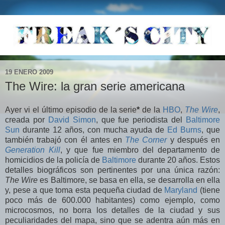
19 ENERO 2009
The Wire: la gran serie americana
Ayer vi el último episodio de la serie
*
de la
HBO
,
The Wire
,
creada por
David Simon
, que fue periodista del
Baltimore
Sun
durante 12 años, con mucha ayuda de
Ed Burns
, que
también trabajó con él antes en
The Corner
y después en
Generation Kill
, y que fue miembro del departamento de
homicidios de la policía de
B
altimore
durante 20 años. Estos
detalles biográficos son pertinentes por una única razón:
The Wire
es Baltimore, se basa en ella, se desarrolla en ella
y, pese a que toma esta pequeña ciudad de
Maryland
(tiene
poco más de 600.000 habitantes) como ejemplo, como
microcosmos, no borra los detalles de la ciudad y sus
peculiaridades del mapa, sino que se adentra aún más en