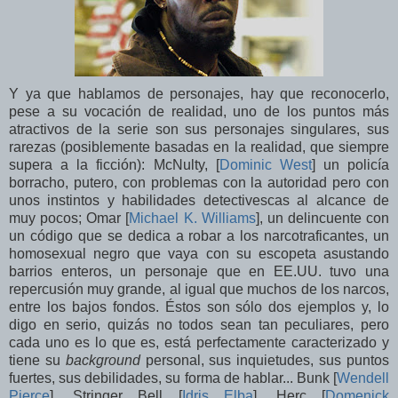
Y ya que hablamos de personajes, hay que reconocerlo,
pese a su vocación de realidad, uno de los puntos más
atractivos de la serie son sus personajes singulares, sus
rarezas (posiblemente basadas en la realidad, que siempre
supera a la ficción): McNulty, [
Dominic West
] un policía
borracho, putero, con problemas con la autoridad pero con
unos instintos y habilidades detectivescas al alcance de
muy pocos; Omar [
Michael K. Williams
], un delincuente con
un código que se dedica a robar a los narcotraficantes, un
homosexual negro que vaya con su escopeta asustando
barrios enteros, un personaje que en EE.UU. tuvo una
repercusión muy grande, al igual que muchos de los narcos,
entre los bajos fondos. Éstos son sólo dos ejemplos y, lo
digo en serio, quizás no todos sean tan peculiares, pero
cada uno es lo que es, está perfectamente caracterizado y
tiene su
background
personal, sus inquietudes, sus puntos
fuertes, sus debilidades, su forma de hablar... Bunk [
Wendell
Pierce
], Stringer Bell [
Idris Elba
], Herc [
Domenick