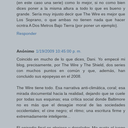
(en este caso una serie) como lo mejor, si no como bien
dices poner a la misma altura a todo lo que es bueno y
grande. Sería muy injusto decir que The Wire es mejor que
Los Soprano, o que ambas no tienen nada que hacer
ocntra A Dos Metros Bajo Tierra (por poner un ejemplo).
Responder
Anónimo
1/19/2009 10:45:00 p. m.
Coincido en mucho de lo que dices, Dani. Yo empecé mi
blog, precisamente, por The Wire y The Shield, dos series
con muchos puntos en común y que, además, han
concluido sus epopeyas en el 2008.
The Wire tiene todo. Esa narrativa anti-climática, coral; esa
mirada documental hacia la realidad, dejando que se cuele
por todas sus esquinas; esa crítica social donde Baltimore
no es más que el desagüe moral de las sociedades
occidentales; el cine negro; el ritmo; una escritura firme y
extremadamente inteligente...
El episodio final es glorioso y desolador. Me gusta el juego