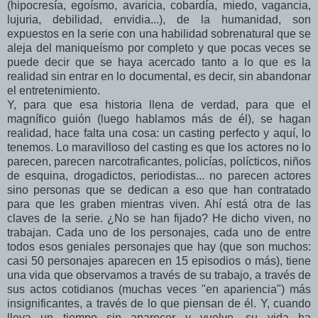
(hipocresía, egoísmo, avaricia, cobardía, miedo, vagancia,
lujuria, debilidad, envidia...), de la humanidad, son
expuestos en la serie con una habilidad sobrenatural que se
aleja del maniqueísmo por completo y que pocas veces se
puede decir que se haya acercado tanto a lo que es la
realidad sin entrar en lo documental, es decir, sin abandonar
el entretenimiento.
Y, para que esa historia llena de verdad, para que el
magnífico guión (luego hablamos más de él), se hagan
realidad, hace falta una cosa: un casting perfecto y aquí, lo
tenemos. Lo maravilloso del casting es que los actores no lo
parecen, parecen narcotraficantes, policías, polícticos, niños
de esquina, drogadictos, periodistas... no parecen actores
sino personas que se dedican a eso que han contratado
para que les graben mientras viven. Ahí está otra de las
claves de la serie. ¿No se han fijado? He dicho viven, no
trabajan. Cada uno de los personajes, cada uno de entre
todos esos geniales personajes que hay (que son muchos:
casi 50 personajes aparecen en 15 episodios o más), tiene
una vida que observamos a través de su trabajo, a través de
sus actos cotidianos (muchas veces "en apariencia") más
insignificantes, a través de lo que piensan de él. Y, cuando
lleva un tiempo sin aparecer y vuelve, su vida ha