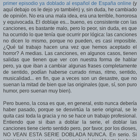
primer episodio ya doblado al español de España online
(y
aquí debajo os le dejo yo también) y, sin duda, he cambiado
de opinión. No era una mala idea, era una terrible, horrorosa
y equivocada. El doblaje es... bueno, es consistente con las
canciones, es bastante malo, pero lo peor, sin duda, es que
ha ocurrido lo que tenía que ocurrir por lógica: las canciones
no dicen lo mismo, porque no pueden, es casi imposible.
¿Qué tal trabajo hacen una vez que hemos aceptado el
horror? A medias. Las canciones, en algunos casos, tienen
salidas que tienen que ver con nuestra forma de hablar
pero, ya que iban a cambiar algunas frases completamente
de sentido, podían haberse currado rimas, ritmo, sentido,
musicalidad... en fin, que a veces son un desastre, que no
suenan la mitad de bien que las originales (que, sí, son puro
humor, pero suenan muy bien).
Pero bueno, la cosa es que, en general, esto nunca debería
haber pasado, porque se desvirtúa la serie original, se le
quita casi toda la gracia y no se hace un trabajo profesional.
Entiendo que si iban a doblar la serie, el doblar las
canciones tiene cierto sentido pero, por favor, por los dioses,
NO VEAN ESTA SERIE DOBLADA NUNCA. En serio. Si