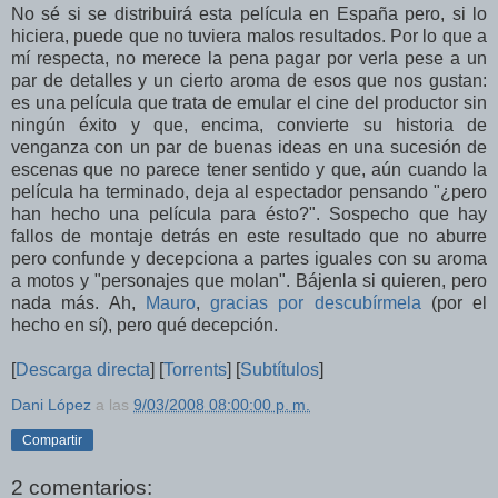
No sé si se distribuirá esta película en España pero, si lo
hiciera, puede que no tuviera malos resultados. Por lo que a
mí respecta, no merece la pena pagar por verla pese a un
par de detalles y un cierto aroma de esos que nos gustan:
es una película que trata de emular el cine del productor sin
ningún éxito y que, encima, convierte su historia de
venganza con un par de buenas ideas en una sucesión de
escenas que no parece tener sentido y que, aún cuando la
película ha terminado, deja al espectador pensando "¿pero
han hecho una película para ésto?". Sospecho que hay
fallos de montaje detrás en este resultado que no aburre
pero confunde y decepciona a partes iguales con su aroma
a motos y "personajes que molan". Bájenla si quieren, pero
nada más. Ah,
Mauro
,
gracias por descubírmela
(por el
hecho en sí), pero qué decepción.
[
Descarga directa
] [
Torrents
] [
Subtítulos
]
Dani López
a las
9/03/2008 08:00:00 p. m.
Compartir
2 comentarios: