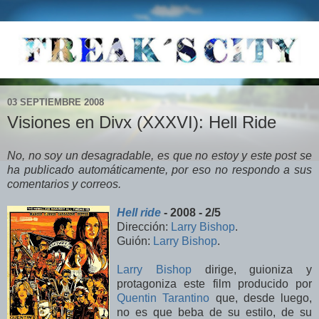
03 SEPTIEMBRE 2008
Visiones en Divx (XXXVI): Hell Ride
No, no soy un desagradable, es que no estoy y este post se
ha publicado automáticamente, por eso no respondo a sus
comentarios y correos.
Hell ride
- 2008 - 2/5
Dirección:
Larry Bishop
.
Guión:
Larry Bishop
.
Larry Bishop
dirige, guioniza y
protagoniza este film producido por
Quentin Tarantino
que, desde luego,
no es que beba de su estilo, de su