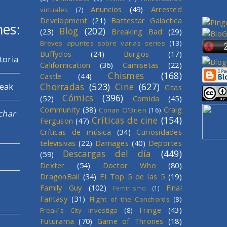
Anuncios
(49)
Arrested
virtuales
(7)
Development
(21)
Battestar Galactica
mes:
Blog
(202)
(23)
Breaking Bad
(29)
Breves apuntes sobre varias series
(13)
Buffydos
(24)
Burgos
(17)
toria
Californication
(36)
Camisetas
(22)
Chismes
(168)
Castle
(44)
Chorradas
(523)
Cine
(627)
reak
Citas
Cómics
(396)
(52)
Comida
(45)
Community
(38)
Craig
Conan O'Brien
(16)
char
Críticas de cine
(154)
Ferguson
(47)
Críticas de música
(34)
Curiosidades
televisivas
(22)
Damages
(40)
Deportes
Descargas del día
(449)
(59)
Dexter
(54)
Doctor Who
(80)
DragonBall
(34)
El Top 5 de las 5
(19)
Family Guy
(102)
Final
Feminismo
(1)
Fantasy
(31)
Flight of the Conchords
(8)
Fringe
(43)
Freak´s City investiga
(8)
Futurama
(70)
Game of Thrones
(18)