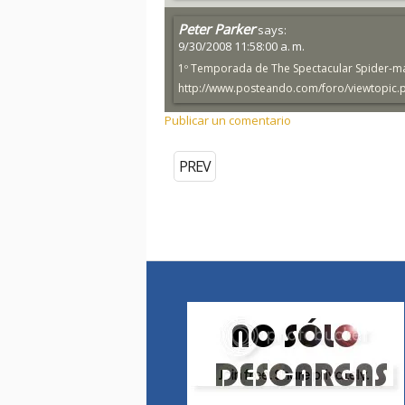
Peter Parker
says:
9/30/2008 11:58:00 a. m.
1º Temporada de The Spectacular Spider-ma
http://www.posteando.com/foro/viewtopic.ph
Publicar un comentario
PREV