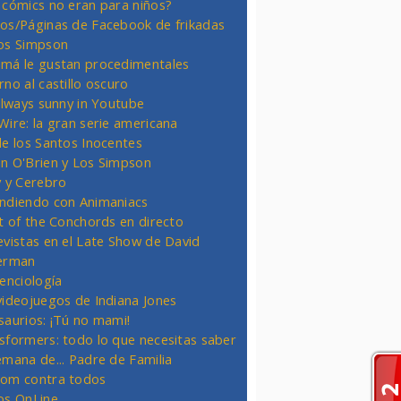
 cómics no eran para niños?
os/Páginas de Facebook de frikadas
os Simpson
má le gustan procedimentales
rno al castillo oscuro
 always sunny in Youtube
Wire: la gran serie americana
de los Santos Inocentes
n O'Brien y Los Simpson
y y Cerebro
ndiendo con Animaniacs
ht of the Conchords en directo
evistas en el Late Show de David
erman
ienciología
videojuegos de Indiana Jones
saurios: ¡Tú no mami!
sformers: todo lo que necesitas saber
emana de... Padre de Familia
om contra todos
os OnLine