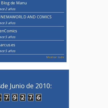
l Blog de Manu
ace 2 años
INEMAWORLD AND COMICS
ace 3 años
enComics
ace 5 años
arcus.es
ace 5 años
Mostrar todo
de Junio de 2010:
9
7
9
2
7
6