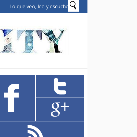
Lo que veo, leo y escucho