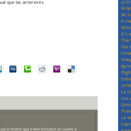
¿Los
ual que las anteriores.
Grup
de L
A ma
Reto
It´s
The 
Día 
Cona
Pink
Apre
Flig
Entr
Lett
La C
Los 
Dino
Tran
La s
Capc
casi lo mismo que X-Men Evolution en cuanto a
Jueg