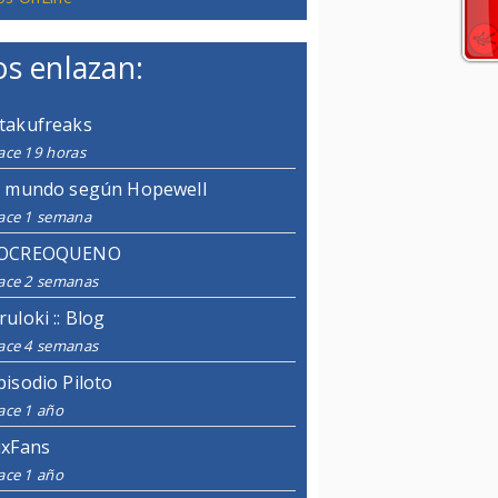
s enlazan:
takufreaks
ace 19 horas
l mundo según Hopewell
ace 1 semana
OCREOQUENO
ace 2 semanas
ruloki :: Blog
ace 4 semanas
pisodio Piloto
ace 1 año
ixFans
ace 1 año