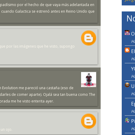
 flipadísimo por el hecho de que vaya más adelantada en
 cuando Galactica se estrenó antes en Reino Unido que
No
O
H
que por las imágenes que he visto, supongo
E
H
Y
H
U
n Evolution me pareció una castaña (eso de
H
ra darles de comer aparte). Ojalá sea tan buena como The
rada me he visto enterita ayer.
E
H
P
H
 un ojo.