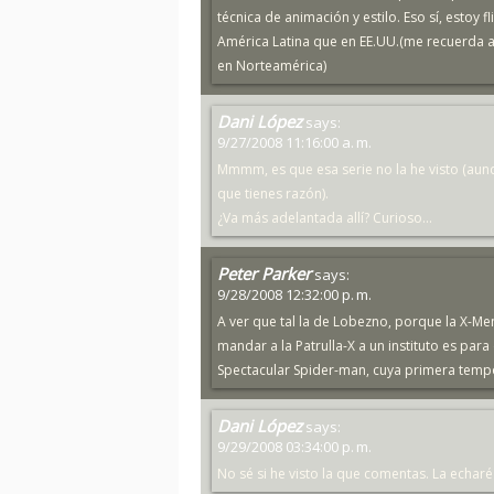
técnica de animación y estilo. Eso sí, estoy
América Latina que en EE.UU.(me recuerda a
en Norteamérica)
Dani López
says:
9/27/2008 11:16:00 a. m.
Mmmm, es que esa serie no la he visto (aun
que tienes razón).
¿Va más adelantada allí? Curioso...
Peter Parker
says:
9/28/2008 12:32:00 p. m.
A ver que tal la de Lobezno, porque la X-Me
mandar a la Patrulla-X a un instituto es pa
Spectacular Spider-man, cuya primera tempo
Dani López
says:
9/29/2008 03:34:00 p. m.
No sé si he visto la que comentas. La echaré