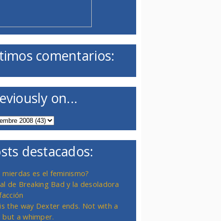
timos comentarios:
eviously on...
sts destacados:
 mierdas es el feminismo?
inal de Breaking Bad y la desoladora
facción
 is the way Dexter ends. Not with a
 but a whimper.