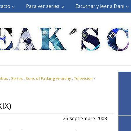
tacto
Para ver series
Escuchar y leer a Dani
uebas
,
Series
,
Sons of Fucking Anarchy
,
Televisión
»
XIX)
26 septiembre 2008