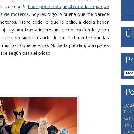
u consejo. Si
hace poco me quejaba de lo floja que
nda de moteros
, hoy les digo lo buena que me parece
moteros. Tiene todo lo que la película debía haber
ajes y una trama interesante, con trasfondo y con
Úl
l episodio siga tratando de una lucha entre bandas
 mucho lo que he visto. No se la pierdan, porque es
ece según pasa el piloto.
Pr
Po
¿Qué
El f
satis
This
bang