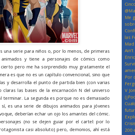
Cinc
@Mas
Me g
sobr
Conf
las 
Mad 
Ain’
 es una serie para niños o, por lo menos, de primeras
Enriq
s animados y tiene a personajes de cómics como
Survi
 cierto pero me ha sorprendido muy gratamente el
amer
mera es que no es un capítulo convencional, sino que
Por 
s y desarrolla el punto de partida bien (con varias
Ferg
o claras las bases de la encarnación N del universo
V Jo
(jPo
l terminar. La segunda es porque no es demasiado
Cual
 sí, es una serie de dibujos animados para jóvenes
futu
voque, deberían echar un ojo los amantes del cómic.
Expl
rsonajes (no se dejen guiar por el cartel: por lo
Crisi
otagonista casi absoluto) pero, demonios, ahí está
200 