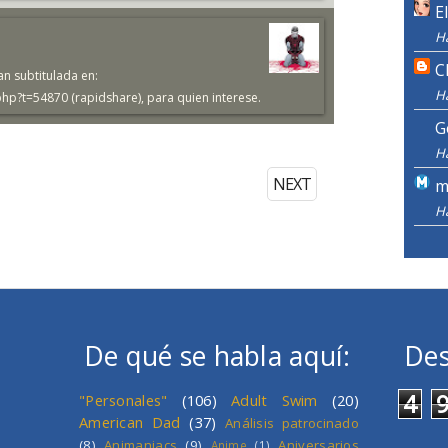
E
H
C
n subtitulada en:
H
p?t=54870 (rapidshare), para quien interese.
G
H
NEXT
m
H
De qué se habla aquí:
Des
4
"Personales"
(106)
Adult Swim
(20)
American Dad
(37)
Análisis patrocinado
(8)
Animaniacs
(9)
Aniversarios
Anime
(1)