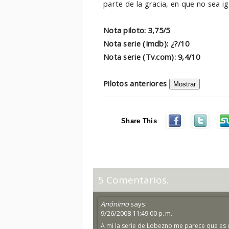
parte de la gracia, en que no sea ig
Nota piloto: 3,75/5
Nota serie (Imdb): ¿?/10
Nota serie (Tv.com): 9,4/10
Pilotos anteriores
Share This
5 Comentarios.
Anónimo
says:
9/26/2008 11:49:00 p. m.
A mi la serie de Lobezno me parece que es 