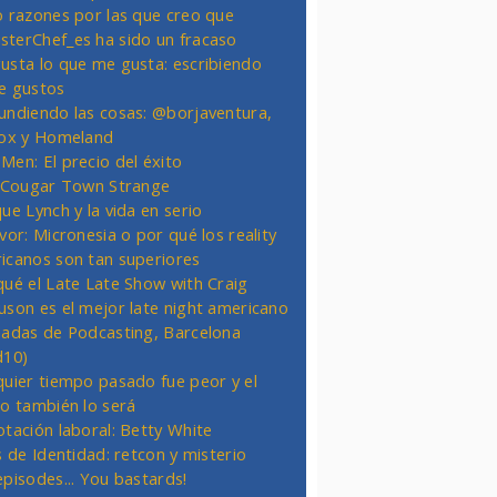
o razones por las que creo que
terChef_es ha sido un fracaso
usta lo que me gusta: escribiendo
e gustos
undiendo las cosas: @borjaventura,
Fox y Homeland
Men: El precio del éxito
t Cougar Town Strange
ue Lynch y la vida en serio
vor: Micronesia o por qué los reality
icanos son tan superiores
qué el Late Late Show with Craig
uson es el mejor late night americano
nadas de Podcasting, Barcelona
d10)
quier tiempo pasado fue peor y el
ro también lo será
otación laboral: Betty White
s de Identidad: retcon y misterio
episodes... You bastards!