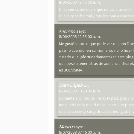
8/06/2008 12:13:00 a. m.
Sí, es cierto: me duele que no tuvieran un fi
que la cosa iba mal y que les iban a cancel
Anónimo
says:
8/06/2008 12:53:00 a. m.
Me gustó lo poco que pude ver de John Doe 
pasmo cuando -en su momento no lo hice- he
Y dado que (afortunadamente) en este blog se
que pese a tener cifras de audiencia discr
es BUENÍSIMA.
Dani López
says:
8/06/2008 10:28:00 a. m.
Comenté el piloto de Friday Night Lights 
me quedé en la mitad de la 1ª pero no por 
que estaba muy cargado de series. Igual el
Mauro
says:
8/07/2008 07:46:00 p. m.