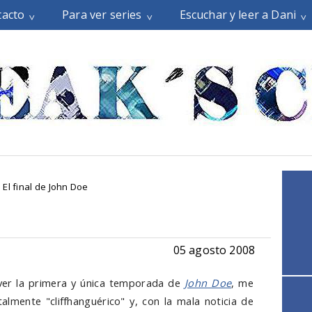
tacto
Para ver series
Escuchar y leer a Dani
El final de John Doe
05 agosto 2008
ver la primera y única temporada de
John Doe
, me
almente "cliffhanguérico" y, con la mala noticia de