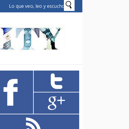
Lo que veo, leo y escucho