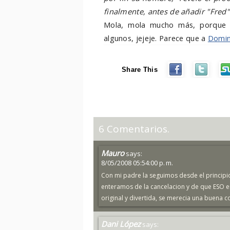
finalmente, antes de añadir "Fred"
Mola, mola mucho más, porque 
algunos, jejeje. Parece que a
Domini
Share This
6 Comentarios.
Mauro
says:
8/05/2008 05:54:00 p. m.
Con mi padre la seguimos desde el princip
enteramos de la cancelacion y de que ESO e
original y divertida, se merecia una buena c
Dani López
says: