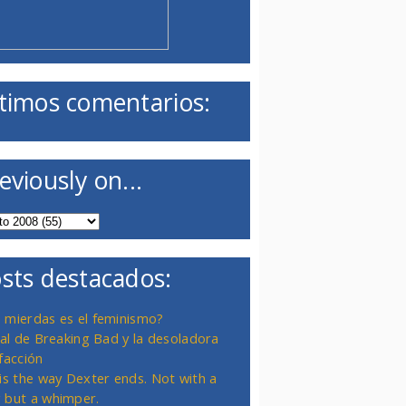
timos comentarios:
eviously on...
sts destacados:
 mierdas es el feminismo?
inal de Breaking Bad y la desoladora
facción
 is the way Dexter ends. Not with a
 but a whimper.