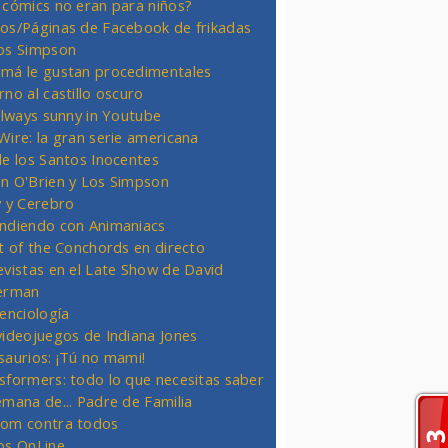
 cómics no eran para niños?
os/Páginas de Facebook de frikadas
os Simpson
má le gustan procedimentales
rno al castillo oscuro
 always sunny in Youtube
Wire: la gran serie americana
de los Santos Inocentes
n O'Brien y Los Simpson
y y Cerebro
ndiendo con Animaniacs
ht of the Conchords en directo
evistas en el Late Show de David
erman
ienciología
videojuegos de Indiana Jones
saurios: ¡Tú no mami!
sformers: todo lo que necesitas saber
emana de... Padre de Familia
om contra todos
os OnLine