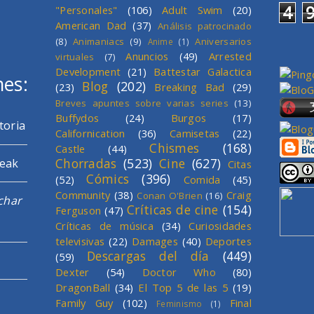
4
"Personales"
(106)
Adult Swim
(20)
American Dad
(37)
Análisis patrocinado
(8)
Animaniacs
(9)
Aniversarios
Anime
(1)
Anuncios
(49)
Arrested
virtuales
(7)
Development
(21)
Battestar Galactica
mes:
Blog
(202)
(23)
Breaking Bad
(29)
Breves apuntes sobre varias series
(13)
Buffydos
(24)
Burgos
(17)
toria
Californication
(36)
Camisetas
(22)
Chismes
(168)
Castle
(44)
Chorradas
(523)
Cine
(627)
reak
Citas
Cómics
(396)
(52)
Comida
(45)
Community
(38)
Craig
Conan O'Brien
(16)
char
Críticas de cine
(154)
Ferguson
(47)
Críticas de música
(34)
Curiosidades
televisivas
(22)
Damages
(40)
Deportes
Descargas del día
(449)
(59)
Dexter
(54)
Doctor Who
(80)
DragonBall
(34)
El Top 5 de las 5
(19)
Family Guy
(102)
Final
Feminismo
(1)