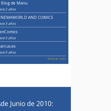
l Blog de Manu
ace 2 años
INEMAWORLD AND COMICS
ace 3 años
enComics
ace 5 años
arcus.es
ace 5 años
Mostrar todo
de Junio de 2010: