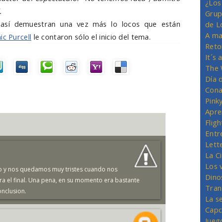
¿Los
.
Grup
así demuestran una vez más lo locos que están
de L
A ma
c Purcell
le contaron sólo el inicio del tema.
Reto
It´s
The 
Día 
Cona
Pink
Apre
Flig
Entr
Lett
La C
Los 
io y nos quedamos muy tristes cuando nos
Dino
ra el final. Una pena, en su momento era bastante
Tran
onclusion.
La s
Capc
Jueg