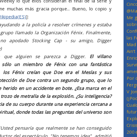
eekly lo que ellos consideran el final de la serie y
Cinc
ene muchas más gracia porque... Bueno, lo copio y
@Mas
ikipedia(ES)
]:
Me g
sobr
yudando a la policía a resolver crímenes y estaba
Conf
grupo llamado la Organización Fénix. Finalmente,
las 
ano apodado Stocking Cap - su amigo, Digger
Mad 
)
Ain’
n que alguien se parezca a Digger.
El villano
Enriq
e sólo un miembro de Fénix con una fantástica
Survi
amer
er, los Fénix creían que Doe era el Mesías y sus
Por 
otección de Doe contra un segundo grupo, que lo
Ferg
 herido en un accidente en bote. ¿Esa marca en el
V Jo
trozo de metralla de la explosión. ¿Su inteligencia?
(jPo
ia de su cuerpo durante una experiencia cercana a
Cual
futu
iritual, donde todas las preguntas del universo son
Expl
Crisi
 "Usted pensaría que realmente se han conseguido
200 
ductor del espectáculo. "No tenemos idea", admitió