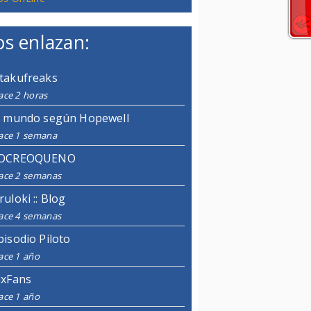
s enlazan:
takufreaks
ace 2 horas
l mundo según Hopewell
ace 1 semana
OCREOQUENO
ace 2 semanas
ruloki :: Blog
ace 4 semanas
pisodio Piloto
ace 1 año
ixFans
ace 1 año