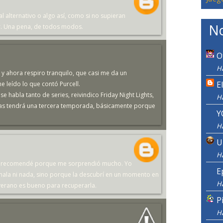
nal alternativo o algo así, como si no supieran
No
ar. Una pena, de todos modos.
O
H
y ahora respiro tranquilo, que casi me da un
E
 leído lo que contó Purcell.
 habla tanto de series, reivindico Friday Night Lights,
H
etas tendrá una tercera temporada, básicamente porque
Y
H
U
H
y la recomendé porque me sorprendió mucho. Yo
E
mala ni nada, sino porque la descubrí en un momento en
H
 verano es bueno para recuperarla.
P
H