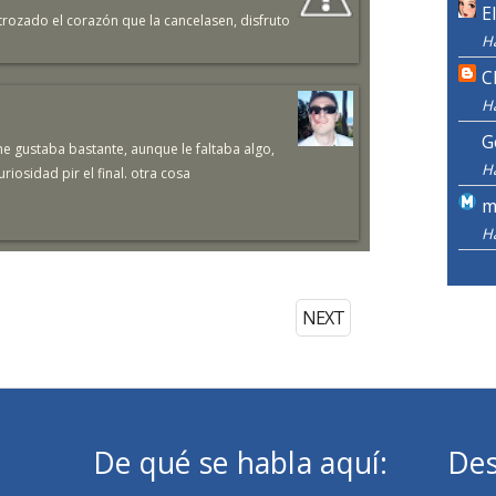
E
ozado el corazón que la cancelasen, disfruto
H
C
H
G
e gustaba bastante, aunque le faltaba algo,
H
osidad pir el final. otra cosa
m
H
NEXT
De qué se habla aquí:
Des