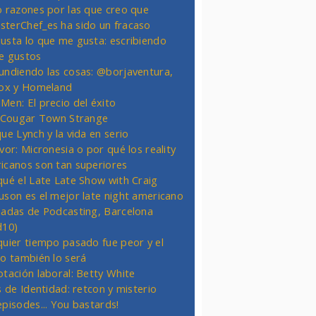
o razones por las que creo que
terChef_es ha sido un fracaso
usta lo que me gusta: escribiendo
e gustos
undiendo las cosas: @borjaventura,
Fox y Homeland
Men: El precio del éxito
t Cougar Town Strange
ue Lynch y la vida en serio
vor: Micronesia o por qué los reality
icanos son tan superiores
qué el Late Late Show with Craig
uson es el mejor late night americano
nadas de Podcasting, Barcelona
d10)
quier tiempo pasado fue peor y el
ro también lo será
otación laboral: Betty White
s de Identidad: retcon y misterio
episodes... You bastards!