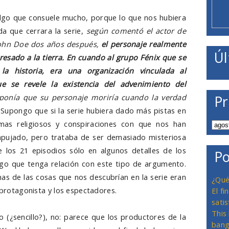
go que consuele mucho, porque lo que nos hubiera
 que cerrara la serie,
según comentó el actor de
John Doe dos años después,
el personaje realmente
Úl
resado a la tierra. En cuando al grupo Fénix que se
la historia, era una organización vinculada al
e se revele la existencia del advenimiento del
onía que su personaje moriría cuando la verdad
Pr
. Supongo que si la serie hubiera dado más pistas en
emas religiosos y conspiraciones con que nos han
mpujado, pero trataba de ser demasiado misteriosa
e los 21 episodios sólo en algunos detalles de los
Po
lgo que tenga relación con este tipo de argumento.
 de las cosas que nos descubrían en la serie eran
¿Qué
l protagonista y los espectadores.
El f
satis
This
o (¿sencillo?), no: parece que los productores de la
bang