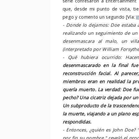
serie confesaron a Entertainment W
que, desde mi punto de vista, ti
pego y comento un segundo [Vía:
W
- Donde lo dejamos: Doe estaba a
realizando un seguimiento de un 
desenmascara al malo, un vill
(interpretado por William Forsythe
- Qué hubiera ocurrido: Hace
desenmascarado en la final fu
reconstrucción facial. Al parec
miembros eran en realidad la pr
quería muerto. La verdad: Doe fue
pecho? Una cicatriz dejada por un 
Un subproducto de la trascendenc
la muerte, viajando a un plano esp
respondidas.
- Entonces, ¿quién es John Doe?
por fin su nombre," reveló el pro