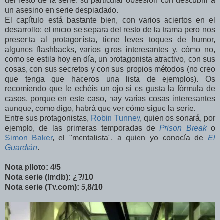
del resto de la serie: su particular obsesión con descubrir a
un asesino en serie despiadado.
El capítulo está bastante bien, con varios aciertos en el
desarrollo: el inicio se separa del resto de la trama pero nos
presenta al protagonista, tiene leves toques de humor,
algunos flashbacks, varios giros interesantes y, cómo no,
como se estila hoy en día, un protagonista atractivo, con sus
cosas, con sus secretos y con sus propios métodos (no creo
que tenga que haceros una lista de ejemplos). Os
recomiendo que le echéis un ojo si os gusta la fórmula de
casos, porque en este caso, hay varias cosas interesantes
aunque, como digo, habrá que ver cómo sigue la serie.
Entre sus protagonistas,
Robin Tunney
, quien os sonará, por
ejemplo, de las primeras temporadas de
Prison Break
o
Simon Baker
, el "mentalista", a quien yo conocía de
El
Guardián
.
Nota piloto: 4/5
Nota serie (Imdb): ¿?/10
Nota serie (Tv.com): 5,8/10