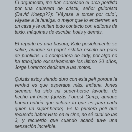
El argumento, me han cambiado el arca perdida
por una calavera de cristal, señor guionista
(David Koepp??): "Váyase a tomar por culo",
váyase a la huelga, o mejor que lo encierrren en
un casa y le quiten todo contacto con editores de
texto, máquinas de escribir, bolis y demás.
El reparto es una basura, Kate posiblemente se
salve, aunque su papel estaba escrito un poco
de puntillas. La compañera de Indy, por algo no
ha trabajado excesivamente los último 20 años,
Jorge Lorenzo: dedícate a las motos.
Quizás estoy siendo duro con esta peli porque la
verdad es que esperaba más, Indiana Jones
siempre ha sido mi super-héroe favorito, de
hecho mi único (quizás Forrest Gump, aunque
bueno habría que aclarar lo que es para cada
quien un super-heroe). Es la primera peli que
recuerdo haber visto en el cine, no sé cual de las
3, y recuerdo que cuando acabó tuve una
sensación increible.