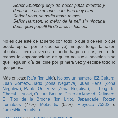
Señor Spielberg deje de hacer putas mierdas y
dediquese al cine que se le daba muy bien.
Señor Lucas, se podía morir un mes.
Señor Harrison, lo mejor de la peli sin ninguna
duda, gran papel!! Ni 65 años ni leches.
No es que esté de acuerdo con todo lo que dice (en lo que
pueda opinar por lo que sé ya), ni que tenga la razón
absoluta, pero a veces, cuando hago críticas, echo de
menos la espontaneidad de quien no suele hacerlas sino
que llega un día del cine por primera vez y escribe todo lo
que piensa.
Más críticas:
Rafa (Ion Litio
),
No soy un número
,
EZ Cultura
,
Juan Gómez-Jurado (Zona Negativa)
,
Juan Peña (Zona
Negativa)
,
Pablo Gutiérrez (Zona Negativa)
,
El blog del
Chacal
,
Uruloki
,
Cultura Basura
,
Pisito en Madrid
,
Kalimero
,
El Tipo de la Brocha (Ion Litio)
,
Japancade
,
Rotten
Tomatoes
(77%),
Metacritic
(65%),
Proyecto 75232
o
JamesNintendoNerd
.
Dani López
a las
7/10/2008 10:40:00 a. m.