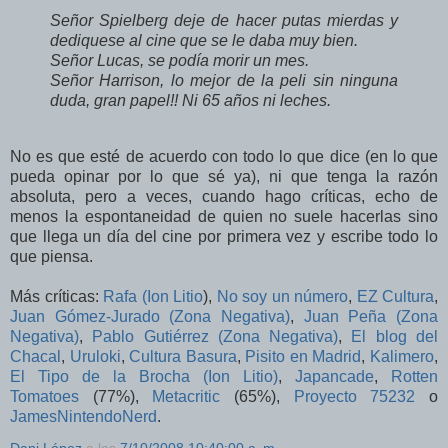
Señor Spielberg deje de hacer putas mierdas y
dediquese al cine que se le daba muy bien.
Señor Lucas, se podía morir un mes.
Señor Harrison, lo mejor de la peli sin ninguna
duda, gran papel!! Ni 65 años ni leches.
No es que esté de acuerdo con todo lo que dice (en lo que
pueda opinar por lo que sé ya), ni que tenga la razón
absoluta, pero a veces, cuando hago críticas, echo de
menos la espontaneidad de quien no suele hacerlas sino
que llega un día del cine por primera vez y escribe todo lo
que piensa.
Más críticas:
Rafa (Ion Litio
),
No soy un número
,
EZ Cultura
,
Juan Gómez-Jurado (Zona Negativa)
,
Juan Peña (Zona
Negativa)
,
Pablo Gutiérrez (Zona Negativa)
,
El blog del
Chacal
,
Uruloki
,
Cultura Basura
,
Pisito en Madrid
,
Kalimero
,
El Tipo de la Brocha (Ion Litio)
,
Japancade
,
Rotten
Tomatoes
(77%),
Metacritic
(65%),
Proyecto 75232
o
JamesNintendoNerd
.
Dani López
a las
7/10/2008 10:40:00 a. m.