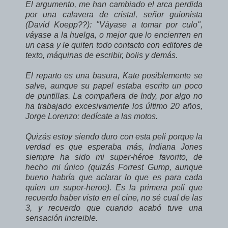
El argumento, me han cambiado el arca perdida
por una calavera de cristal, señor guionista
(David Koepp??): "Váyase a tomar por culo",
váyase a la huelga, o mejor que lo encierrren en
un casa y le quiten todo contacto con editores de
texto, máquinas de escribir, bolis y demás.
El reparto es una basura, Kate posiblemente se
salve, aunque su papel estaba escrito un poco
de puntillas. La compañera de Indy, por algo no
ha trabajado excesivamente los último 20 años,
Jorge Lorenzo: dedícate a las motos.
Quizás estoy siendo duro con esta peli porque la
verdad es que esperaba más, Indiana Jones
siempre ha sido mi super-héroe favorito, de
hecho mi único (quizás Forrest Gump, aunque
bueno habría que aclarar lo que es para cada
quien un super-heroe). Es la primera peli que
recuerdo haber visto en el cine, no sé cual de las
3, y recuerdo que cuando acabó tuve una
sensación increible.