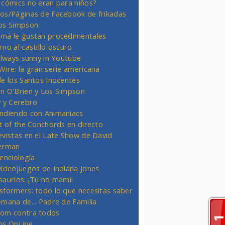
 cómics no eran para niños?
os/Páginas de Facebook de frikadas
os Simpson
má le gustan procedimentales
rno al castillo oscuro
 always sunny in Youtube
Wire: la gran serie americana
de los Santos Inocentes
n O'Brien y Los Simpson
y y Cerebro
ndiendo con Animaniacs
ht of the Conchords en directo
evistas en el Late Show de David
erman
ienciología
videojuegos de Indiana Jones
saurios: ¡Tú no mami!
sformers: todo lo que necesitas saber
emana de... Padre de Familia
om contra todos
os OnLine