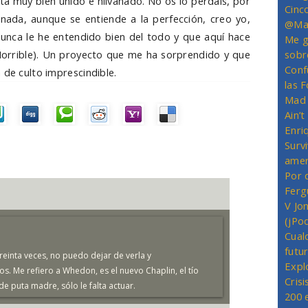
á muy bien unido e hilvanado. No os lo perdáis, por
Cinc
i nada, aunque se entiende a la perfección, creo yo,
@Mas
unca le he entendido bien del todo y que aquí hace
Me g
orrible). Un proyecto que me ha sorprendido y que
sobr
Conf
 de culto imprescindible.
las 
Mad 
Ain’
Enriq
Survi
amer
Por 
Ferg
V Jo
(jPo
Cual
futu
reinta veces, no puedo dejar de verla y
Expl
s. Me refiero a Whedon, es el nuevo Chaplin, el tío
Crisi
e puta madre, sólo le falta actuar.
200 