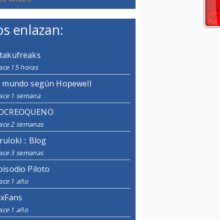
s enlazan:
takufreaks
ace 15 horas
l mundo según Hopewell
ace 1 semana
OCREOQUENO
ace 2 semanas
ruloki :: Blog
ace 3 semanas
pisodio Piloto
ace 1 año
ixFans
ace 1 año