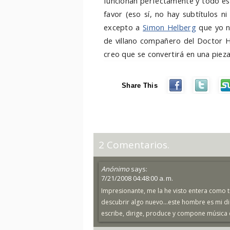
funcionan perfectamente y todo est
favor (eso sí, no hay subtítulos n
excepto a
Simon Helberg
que yo n
de villano compañero del Doctor H
creo que se convertirá en una pieza
Share This
2 Comentarios.
Anónimo
says:
7/21/2008 04:48:00 a. m.
Impresionante, me la he visto entera como t
descubrir algo nuevo...este hombre es mi dio
escribe, dirige, produce y compone música d