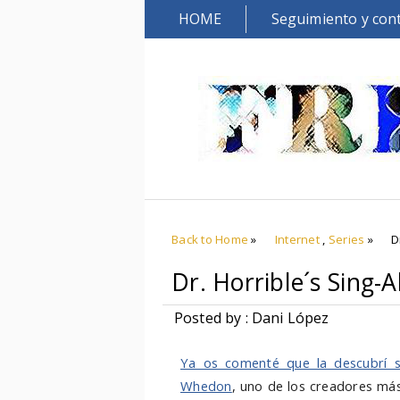
HOME
Seguimiento y con
Back to Home
»
Internet
,
Series
»
D
Dr. Horrible´s Sing-
Posted by : Dani López
Ya os comenté que la descubrí s
Whedon
, uno de los creadores más