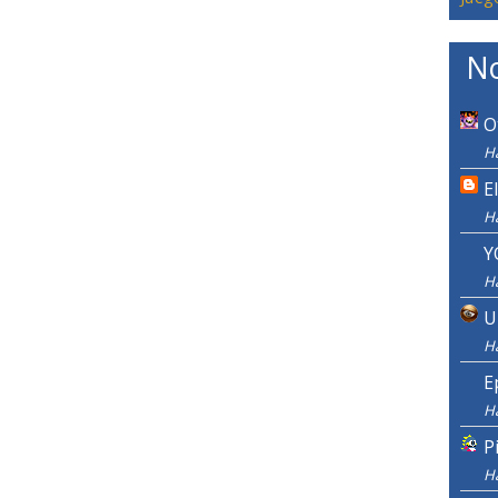
No
O
H
E
H
Y
H
U
H
E
H
P
H