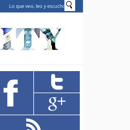
Lo que veo, leo y escucho