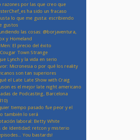
o razones por las que creo que
terChef_es ha sido un fracaso
usta lo que me gusta: escribiendo
e gustos
undiendo las cosas: @borjaventura,
Fox y Homeland
Men: El precio del éxito
t Cougar Town Strange
ue Lynch y la vida en serio
vor: Micronesia o por qué los reality
icanos son tan superiores
qué el Late Late Show with Craig
uson es el mejor late night americano
nadas de Podcasting, Barcelona
d10)
quier tiempo pasado fue peor y el
ro también lo será
otación laboral: Betty White
s de Identidad: retcon y misterio
episodes... You bastards!