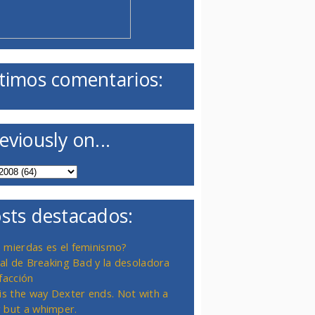
timos comentarios:
eviously on...
sts destacados:
 mierdas es el feminismo?
inal de Breaking Bad y la desoladora
facción
 is the way Dexter ends. Not with a
 but a whimper.