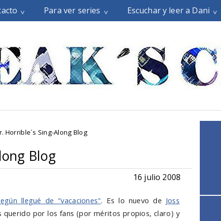
tacto
Para ver series
Escuchar y leer a Dani
r. Horrible´s Sing-Along Blog
Along Blog
16 julio 2008
egún llegué de "vacaciones"
. Es lo nuevo de
Joss
 querido por los fans (por méritos propios, claro) y