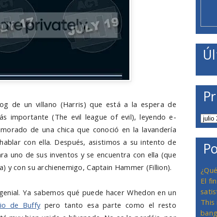
Úl
Pr
g de un villano (Harris) que está a la espera de
ás importante (The evil league of evil), leyendo e-
morado de una chica que conoció en la lavandería
hablar con ella. Después, asistimos a su intento de
Po
ra uno de sus inventos y se encuentra con ella (que
) y con su archienemigo, Captain Hammer (Fillion).
¿Qué
El f
satis
 genial. Ya sabemos qué puede hacer Whedon en un
This
io de Buffy
pero tanto esa parte como el resto
bang