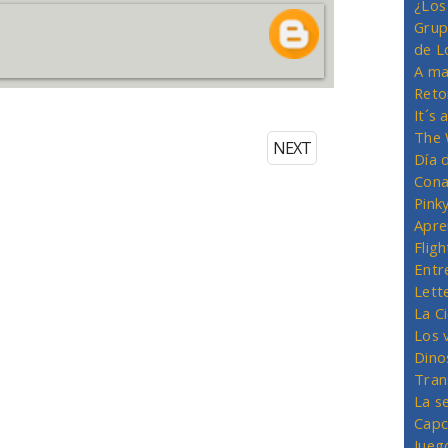
¿Los
Grup
de L
A ma
Reto
It´s
The 
NEXT
Día 
Cona
Pink
Apre
Flig
Entr
Lett
La C
Los 
Dino
Tran
La s
Capc
Jueg