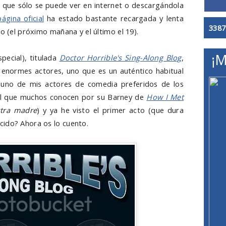
s que sólo se puede ver en internet o descargándola
página oficial
ha estado bastante recargada y lenta
3387
io (el próximo mañana y el último el 19).
¡M
pecial), titulada
Doctor Horrible's Sing-Along Blog
,
enormes actores, uno que es un auténtico habitual
 uno de mis actores de comedia preferidos de los
l que muchos conocen por su Barney de
How I Met
tra madre
) y ya he visto el primer acto (que dura
cido? Ahora os lo cuento.