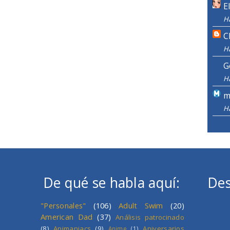
E
H
C
H
G
H
m
H
De qué se habla aquí:
Des
"Personales"
(106)
Adult Swim
(20)
American Dad
(37)
Análisis patrocinado
(8)
Animaniacs
(9)
Aniversarios
Anime
(1)