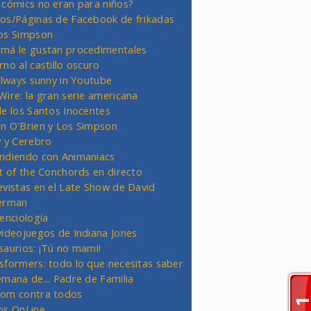
 cómics no eran para niños?
os/Páginas de Facebook de frikadas
os Simpson
má le gustan procedimentales
rno al castillo oscuro
 always sunny in Youtube
Wire: la gran serie americana
de los Santos Inocentes
n O'Brien y Los Simpson
y y Cerebro
ndiendo con Animaniacs
ht of the Conchords en directo
evistas en el Late Show de David
erman
ienciología
videojuegos de Indiana Jones
saurios: ¡Tú no mami!
sformers: todo lo que necesitas saber
emana de... Padre de Familia
om contra todos
os OnLine