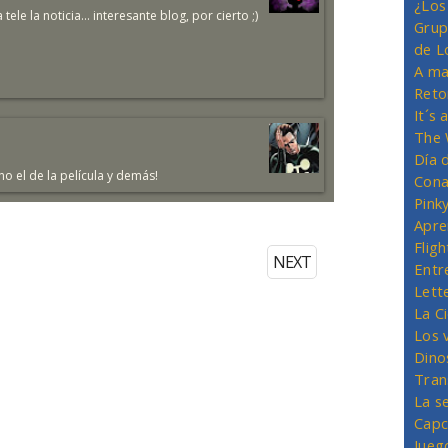
¿Los
le la noticia... interesante blog, por cierto ;)
Grup
de L
A ma
Reto
It´s
The 
Día 
no el de la película y demás!
Cona
Pink
Apre
Flig
NEXT
Entr
Lett
La C
Los 
Dino
Tran
La s
Capc
Jueg