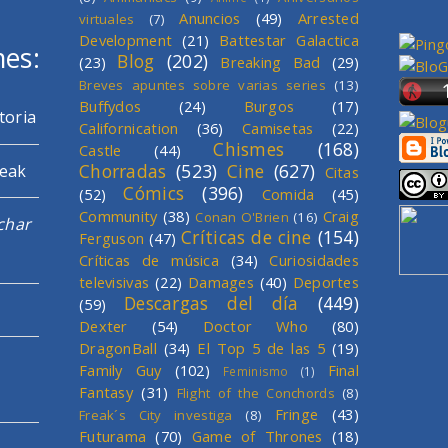
Anuncios
(49)
Arrested
virtuales
(7)
Development
(21)
Battestar Galactica
mes:
Blog
(202)
(23)
Breaking Bad
(29)
Breves apuntes sobre varias series
(13)
Buffydos
(24)
Burgos
(17)
toria
Californication
(36)
Camisetas
(22)
Chismes
(168)
Castle
(44)
Chorradas
(523)
Cine
(627)
reak
Citas
Cómics
(396)
(52)
Comida
(45)
Community
(38)
Craig
Conan O'Brien
(16)
char
Críticas de cine
(154)
Ferguson
(47)
Críticas de música
(34)
Curiosidades
televisivas
(22)
Damages
(40)
Deportes
Descargas del día
(449)
(59)
Dexter
(54)
Doctor Who
(80)
DragonBall
(34)
El Top 5 de las 5
(19)
Family Guy
(102)
Final
Feminismo
(1)
Fantasy
(31)
Flight of the Conchords
(8)
Fringe
(43)
Freak´s City investiga
(8)
Futurama
(70)
Game of Thrones
(18)