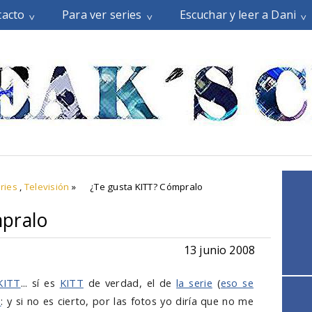
tacto
Para ver series
Escuchar y leer a Dani
ries
,
Televisión
»
¿Te gusta KITT? Cómpralo
mpralo
13 junio 2008
KITT
... sí es
KITT
de verdad, el de
la serie
(
eso se
a
: y si no es cierto, por las fotos yo diría que no me