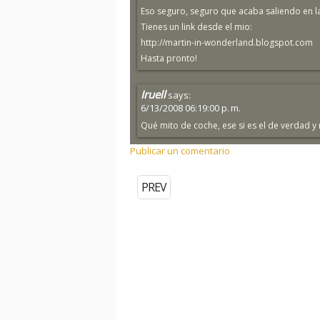
Eso seguro, seguro que acaba saliendo en la te
Tienes un link desde el mio:
http://martin-in-wonderland.blogspot.com
Hasta pronto!
Iruell
says:
6/13/2008 06:19:00 p. m.
Qué mito de coche, ese si es el de verdad y 
Publicar un comentario
PREV