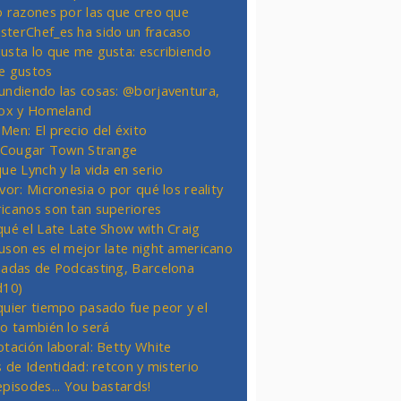
o razones por las que creo que
terChef_es ha sido un fracaso
usta lo que me gusta: escribiendo
e gustos
undiendo las cosas: @borjaventura,
Fox y Homeland
Men: El precio del éxito
t Cougar Town Strange
ue Lynch y la vida en serio
vor: Micronesia o por qué los reality
icanos son tan superiores
qué el Late Late Show with Craig
uson es el mejor late night americano
nadas de Podcasting, Barcelona
d10)
quier tiempo pasado fue peor y el
ro también lo será
otación laboral: Betty White
s de Identidad: retcon y misterio
episodes... You bastards!