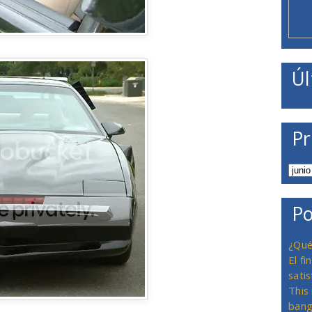
Úl
Pr
Po
¿Qué
El f
satis
This
bang