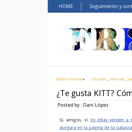
HOME
Seguimiento y con
Back to Home
»
Chismes
,
Internet
,
Se
¿Te gusta KITT? Có
Posted by : Dani López
Sí, amigos, sí:
En eBay venden a 
asegura en la página de la subast