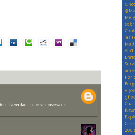
Cinc
@Mas
Me g
sobr
Conf
las 
Mad 
Ain’
Enriq
Survi
amer
Por 
Ferg
V Jo
(jPo
Cual
irlo... La verdad es que se conserva de
futu
Expl
Crisi
200 