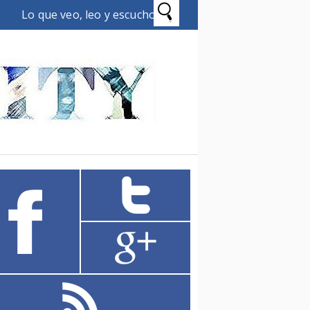
Lo que veo, leo y escucho