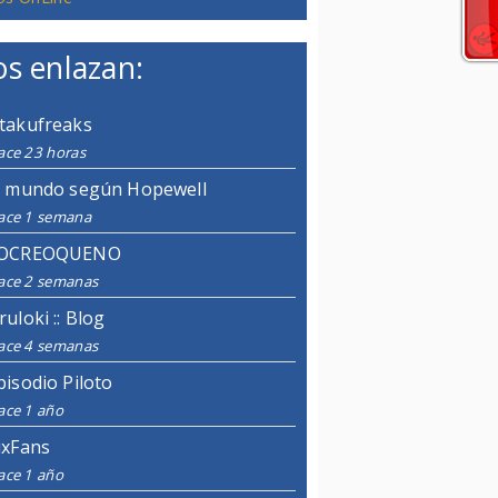
s enlazan:
takufreaks
ace 23 horas
l mundo según Hopewell
ace 1 semana
OCREOQUENO
ace 2 semanas
ruloki :: Blog
ace 4 semanas
pisodio Piloto
ace 1 año
ixFans
ace 1 año