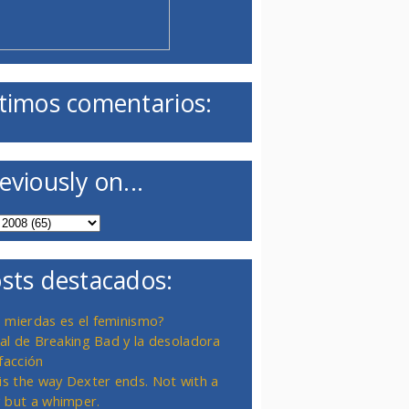
timos comentarios:
eviously on...
sts destacados:
 mierdas es el feminismo?
inal de Breaking Bad y la desoladora
facción
 is the way Dexter ends. Not with a
 but a whimper.