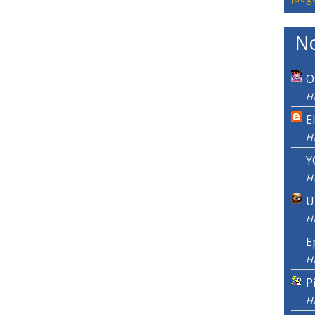
No
O
H
E
H
Y
H
U
H
E
H
P
H