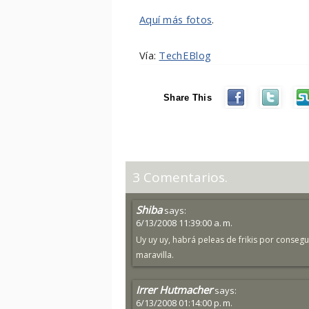
Aquí más fotos
.
Vía:
TechEBlog
Share This
3 Comentarios.
Shiba
says:
6/13/2008 11:39:00 a. m.
Uy uy uy, habrá peleas de frikis por consegu
maravilla.
Irrer Hutmacher
says:
6/13/2008 01:14:00 p. m.