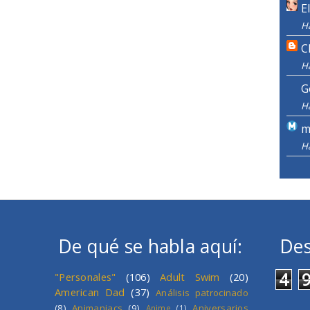
E
H
C
H
G
H
m
H
De qué se habla aquí:
Des
4
"Personales"
(106)
Adult Swim
(20)
American Dad
(37)
Análisis patrocinado
(8)
Animaniacs
(9)
Aniversarios
Anime
(1)