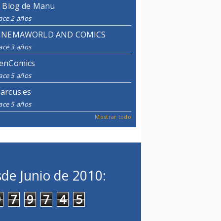
l Blog de Manu
ace 2 años
INEMAWORLD AND COMICS
ace 3 años
enComics
ace 5 años
arcus.es
ace 5 años
Mostrar todo
de Junio de 2010:
9
7
9
7
4
5