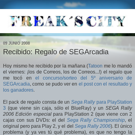
09 JUNIO 2008
Recibido: Regalo de SEGArcadia
Hoy mismo he recibido por la mañana (
Tatoon
me lo mandó
el viernes: ¡los de Correos, los de Correos...!) el regalo que
me tocó en
el concurso/sorteo del 5º aniversario de
SEGArcadia
, como se pudo ver en
el post con el resultado y
los ganadores
.
El pack de regalo consta de un
Sega Rally
para PlayStation
3
(que viene sin caja, sólo el BlueRay) y un
SEGA Rally
2006 Edición especial
para PlayStation 2 (que viene con 2
cajas con sus DVDs: el del
Sega Rally Championship
, el
original pero para Play 2, y el del
Sega Rally 2006
). El único
problema (y ya ves tú qué problema), es que no tengo la