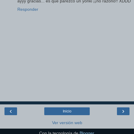
ayyy gracias... es que parezco un yonki ¡¡no razono!! XDDD
Responder
‹
›
Inicio
Ver versión web
Con la tecnología de
Blogger
.