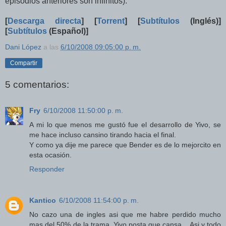
episodios anteriores son infinitos).
[
Descarga directa
] [
Torrent
] [
Subtítulos
(Inglés)]
[
Subtítulos
(Español)]
Dani López
a las
6/10/2008 09:05:00 p. m.
Compartir
5 comentarios:
Fry
6/10/2008 11:50:00 p. m.
A mi lo que menos me gustó fue el desarrollo de Yivo, se
me hace incluso cansino tirando hacia el final.
Y como ya dije me parece que Bender es de lo mejorcito en
esta ocasión.
Responder
Kantico
6/10/2008 11:54:00 p. m.
No cazo una de ingles asi que me habre perdido mucho
mas del 50% de la trama. Yivo posta que cansa... Asi y todo