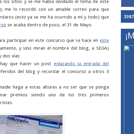
 los sitios y se me había olvidado el tema de este
n
me lo recordó con un amable correo para que
3387
ordaros (esto ya se me ha ocurrido a mí y todo) que
rso
se acaba dentro de poco, el 31 de Mayo.
¡M
ra participar en este concurso que se hace en
este
amente, y sino miran el nombre del blog, a SEGA)
y dos vías:
 hay que hacer un post
enlazando la entrada del
eferidos del blog y recordar el concurso a otros 3
nadie haga a estas alturas a no ser que se ponga
nar premios siendo uno de los tres primeros
ristas.