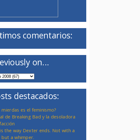
timos comentarios:
eviously on...
sts destacados:
 mierdas es el feminismo?
inal de Breaking Bad y la desoladora
facción
 is the way Dexter ends. Not with a
 but a whimper.