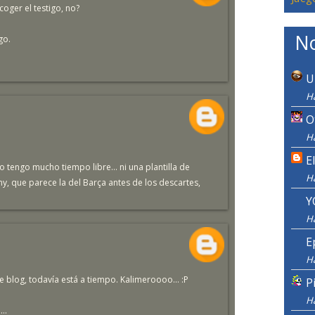
ger el testigo, no?
No
go.
U
Ha
O
Ha
E
o tengo mucho tiempo libre... ni una plantilla de
H
, que parece la del Barça antes de los descartes,
Y
H
E
H
 blog, todavía está a tiempo. Kalimeroooo... :P
P
H
o…