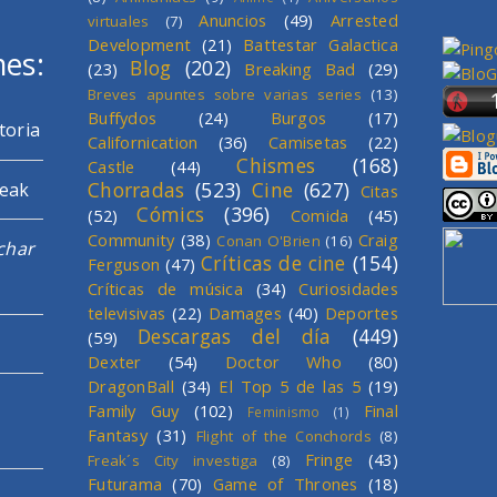
Anuncios
(49)
Arrested
virtuales
(7)
Development
(21)
Battestar Galactica
mes:
Blog
(202)
(23)
Breaking Bad
(29)
Breves apuntes sobre varias series
(13)
Buffydos
(24)
Burgos
(17)
toria
Californication
(36)
Camisetas
(22)
Chismes
(168)
Castle
(44)
Chorradas
(523)
Cine
(627)
reak
Citas
Cómics
(396)
(52)
Comida
(45)
Community
(38)
Craig
Conan O'Brien
(16)
char
Críticas de cine
(154)
Ferguson
(47)
Críticas de música
(34)
Curiosidades
televisivas
(22)
Damages
(40)
Deportes
Descargas del día
(449)
(59)
Dexter
(54)
Doctor Who
(80)
DragonBall
(34)
El Top 5 de las 5
(19)
Family Guy
(102)
Final
Feminismo
(1)
Fantasy
(31)
Flight of the Conchords
(8)
Fringe
(43)
Freak´s City investiga
(8)
Futurama
(70)
Game of Thrones
(18)