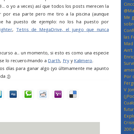
Cinc
.. o yo a veces) así que todos los posts merecen la
@Mas
ir por esa parte pero me tiro a la piscina (aunque
Me g
ue ha puesto de ejemplo: no los ha puesto por
sobr
ighter
,
Tetris de MegaDrive, el juego que nunca
Conf
las 
Mad 
Ain’
oncurso a... un momento, si esto es como una especie
Enriq
 se lo recuero/mando a
Darth
,
Fry
y
Kalimero
.
Survi
os días para ganar algo (yo últimamente me apunto
amer
da ;[)
Por 
Ferg
V Jo
(jPo
Cual
futu
Expl
Crisi
200 