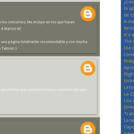
¿Los
Grup
de L
A ma
los concursos. Me incluyo en los que hacen
Reto
4 diarios xD
It´s
The 
, una página totalmente recomendable y con mucha
Día 
 Tatoon :)
Cona
Pink
Apre
Flig
Entr
Lett
e encantaría que actualizara más a menudo (sin que
La C
Los 
Dino
Tran
La s
Capc
Jueg