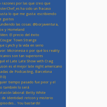
o razones por las que creo que
terChef_es ha sido un fracaso
usta lo que me gusta: escribiendo
e gustos
undiendo las cosas: @borjaventura,
Fox y Homeland
Men: El precio del éxito
t Cougar Town Strange
ue Lynch y la vida en serio
vor: Micronesia o por qué los reality
icanos son tan superiores
qué el Late Late Show with Craig
uson es el mejor late night americano
nadas de Podcasting, Barcelona
d10)
quier tiempo pasado fue peor y el
ro también lo será
otación laboral: Betty White
s de Identidad: retcon y misterio
episodes... You bastards!