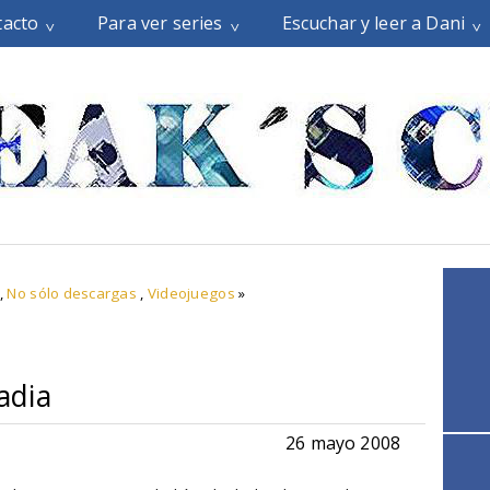
tacto
Para ver series
Escuchar y leer a Dani
,
No sólo descargas
,
Videojuegos
»
adia
26 mayo 2008