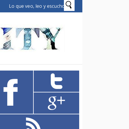
Lo que veo, leo y escucho