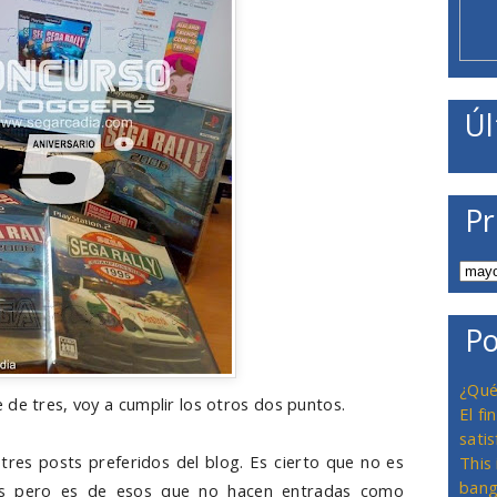
Úl
Pr
Po
¿Qué
 de tres, voy a cumplir los otros dos puntos.
El f
satis
res posts preferidos del blog. Es cierto que no es
This
bang
as pero es de esos que no hacen entradas como