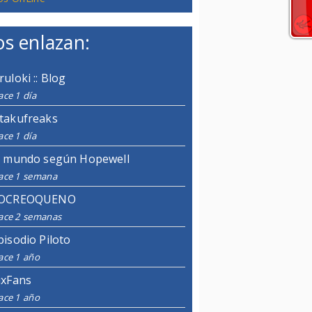
s enlazan:
ruloki :: Blog
ce 1 día
takufreaks
ce 1 día
l mundo según Hopewell
ace 1 semana
OCREOQUENO
ace 2 semanas
pisodio Piloto
ace 1 año
ixFans
ace 1 año