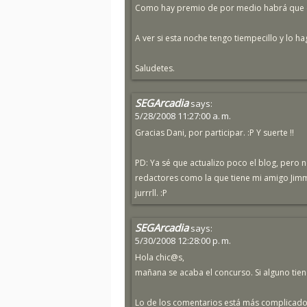
Como hay premio de por medio habrá que co
A ver si esta noche tengo tiempecillo y lo ha
Saludetes.
SEGArcadia
says:
5/28/2008 11:27:00 a. m.
Gracias Dani, por participar. :P Y suerte !!
PD: Ya sé que actualizo poco el blog, pero n
redactores como la que tiene mi amigo Jimmy
jurrrll. :P
SEGArcadia
says:
5/30/2008 12:28:00 p. m.
Hola chic@s,
mañana se acaba el concurso. Si alguno tiene
Lo de los comentarios está más complicad