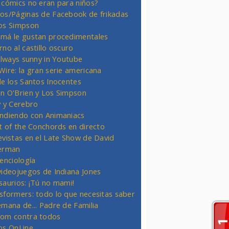
 cómics no eran para niños?
os/Páginas de Facebook de frikadas
os Simpson
má le gustan procedimentales
rno al castillo oscuro
 always sunny in Youtube
Wire: la gran serie americana
de los Santos Inocentes
n O'Brien y Los Simpson
y y Cerebro
ndiendo con Animaniacs
ht of the Conchords en directo
evistas en el Late Show de David
erman
ienciología
videojuegos de Indiana Jones
saurios: ¡Tú no mami!
sformers: todo lo que necesitas saber
emana de... Padre de Familia
om contra todos
os OnLine