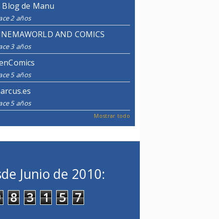
l Blog de Manu
ace 2 años
INEMAWORLD AND COMICS
ace 3 años
enComics
ace 5 años
arcus.es
ace 5 años
Mostrar todo
de Junio de 2010:
9
8
3
1
5
7