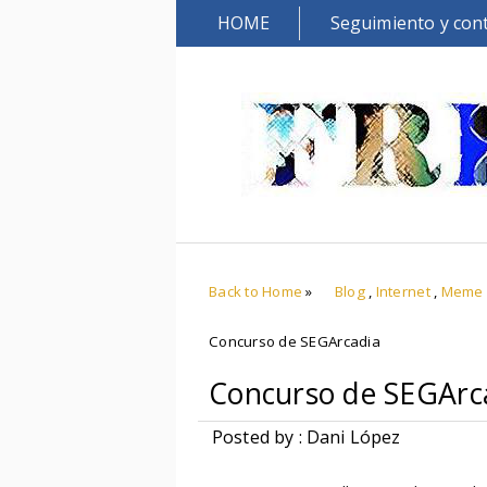
HOME
Seguimiento y con
Back to Home
»
Blog
,
Internet
,
Meme
Concurso de SEGArcadia
Concurso de SEGArc
Posted by : Dani López