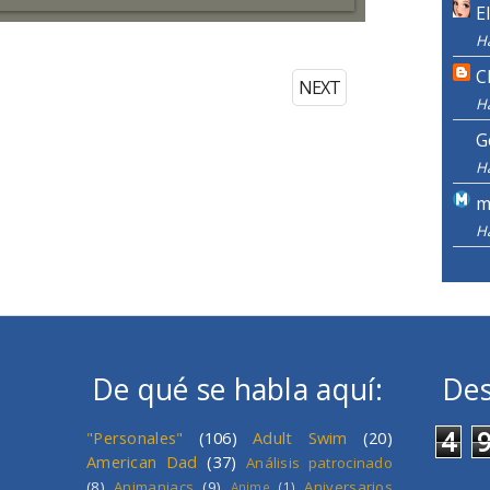
E
H
C
NEXT
H
G
H
m
H
De qué se habla aquí:
Des
4
"Personales"
(106)
Adult Swim
(20)
American Dad
(37)
Análisis patrocinado
(8)
Animaniacs
(9)
Aniversarios
Anime
(1)