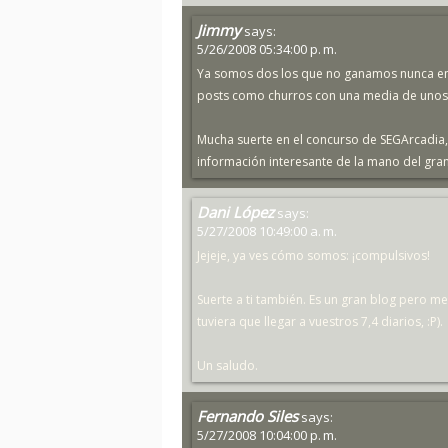
Jimmy
says:
5/26/2008 05:34:00 p. m.
Ya somos dos los que no ganamos nunca en 
posts como churros con una media de unos 
Mucha suerte en el concurso de SEGArcadia
información interesante de la mano del gran
Dani López
says:
5/27/2008 10:49:00 a. m.
Jejeje, ya ves cómo somos: ¡compulsivos!
Suerte a ti también. Es un gran blog pero m
tuviera que llegar a vuestros 7,4 diarios, :P).
Un saludo.
Fernando Siles
says:
5/27/2008 10:04:00 p. m.