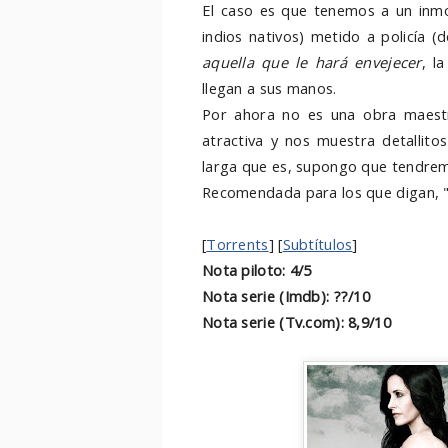
El caso es que tenemos a un inmo
indios nativos) metido a policía 
aquella que le hará envejecer
, l
llegan a sus manos.
Por ahora no es una obra maestr
atractiva y nos muestra detallito
larga que es, supongo que tendremo
Recomendada para los que digan, "t
[
Torrent
s
] [
Subtítulos
]
Nota piloto: 4/5
Nota serie (Imdb): ??/10
Nota serie (Tv.com): 8,9/10