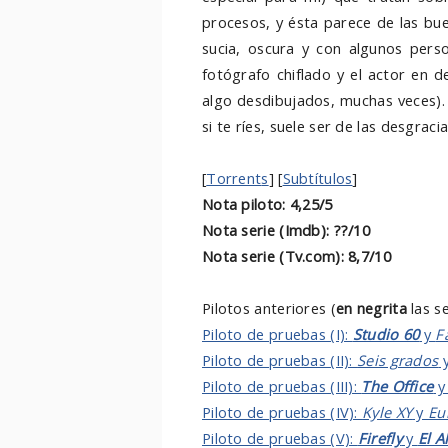
procesos, y ésta parece de las bu
sucia, oscura y con algunos perso
fotógrafo chiflado y el actor en d
algo desdibujados, muchas veces). 
si te ríes, suele ser de las desgrac
[
Torrent
s
] [
Subtítulos
]
Nota piloto: 4,25/5
Nota serie (Imdb): ??/10
Nota serie (Tv.com): 8,7/10
Pilotos anteriores (
en negrita
las s
Piloto de pruebas (I):
Studio 60
y
F
Piloto de pruebas (II):
Seis grados
Piloto de pruebas (III):
The Office
Piloto de pruebas (IV):
Kyle XY
y
Eu
Piloto de pruebas (V):
Firefly
y
El A