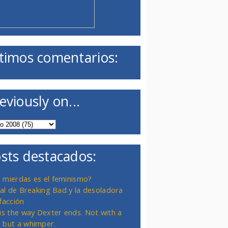
timos comentarios:
eviously on...
sts destacados:
 mierdas es el feminismo?
inal de Breaking Bad y la desoladora
facción
 is the way Dexter ends. Not with a
 but a whimper.