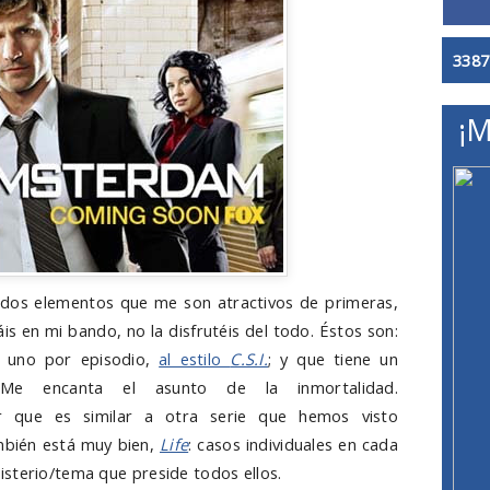
3387
¡M
e dos elementos que me son atractivos de primeras,
áis en mi bando, no la disfrutéis del todo. Éstos son:
s, uno por episodio,
al estilo
C.S.I.
; y que tiene un
 Me encanta el asunto de la inmortalidad.
r que es similar a otra serie que hemos visto
mbién está muy bien,
Life
: casos individuales en cada
sterio/tema que preside todos ellos.