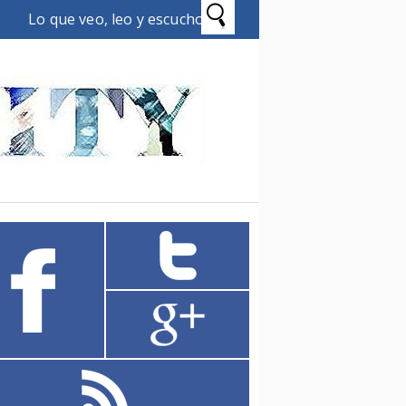
Lo que veo, leo y escucho