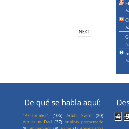
E
H
C
H
NEXT
G
H
m
H
De qué se habla aquí:
Des
4
"Personales"
(106)
Adult Swim
(20)
American Dad
(37)
Análisis patrocinado
(8)
Animaniacs
(9)
Aniversarios
Anime
(1)