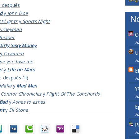
ne después
wd
y
John Doe
No
t Lights
y
Sports Night
ourneyman
O
Reaper
Ha
Dirty Sexy Money
U
y
Cavemen
Ha
 me you love me
d
y
Life on Mars
E
ne después
(II)
H
Mafia
y
Mad Men
Y
 Connor Chronicles
y
Flight Of The Conchords
H
 Bad
y
Ashes to ashes
E
nt
y
Eli Stone
H
P
H