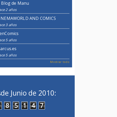
l Blog de Manu
ace 2 años
INEMAWORLD AND COMICS
ace 3 años
enComics
ace 5 años
arcus.es
ace 5 años
Mostrar todo
de Junio de 2010:
9
8
5
1
4
7