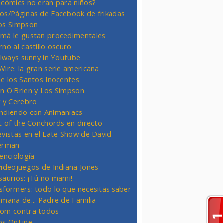
 cómics no eran para niños?
os/Páginas de Facebook de frikadas
os Simpson
má le gustan procedimentales
rno al castillo oscuro
 always sunny in Youtube
Wire: la gran serie americana
de los Santos Inocentes
n O'Brien y Los Simpson
y y Cerebro
ndiendo con Animaniacs
ht of the Conchords en directo
evistas en el Late Show de David
erman
ienciología
videojuegos de Indiana Jones
saurios: ¡Tú no mami!
sformers: todo lo que necesitas saber
emana de... Padre de Familia
om contra todos
os OnLine