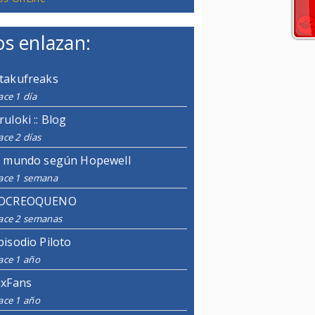
s enlazan:
takufreaks
ce 1 día
ruloki :: Blog
ce 2 días
l mundo según Hopewell
ace 1 semana
OCREOQUENO
ace 2 semanas
pisodio Piloto
ace 1 año
ixFans
ace 1 año