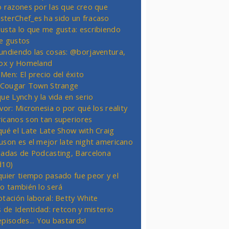
o razones por las que creo que
terChef_es ha sido un fracaso
usta lo que me gusta: escribiendo
e gustos
undiendo las cosas: @borjaventura,
Fox y Homeland
Men: El precio del éxito
t Cougar Town Strange
ue Lynch y la vida en serio
vor: Micronesia o por qué los reality
icanos son tan superiores
qué el Late Late Show with Craig
uson es el mejor late night americano
nadas de Podcasting, Barcelona
d10)
quier tiempo pasado fue peor y el
ro también lo será
otación laboral: Betty White
s de Identidad: retcon y misterio
episodes... You bastards!