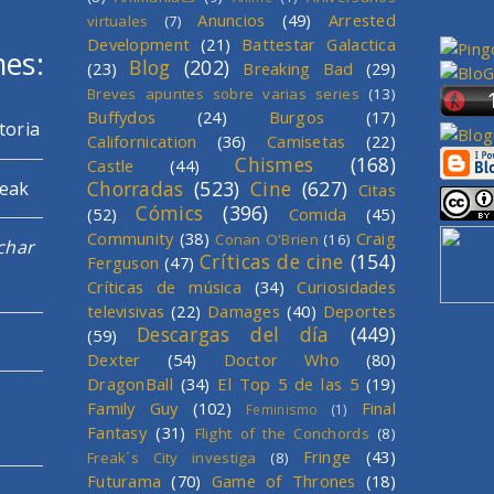
Anuncios
(49)
Arrested
virtuales
(7)
Development
(21)
Battestar Galactica
mes:
Blog
(202)
(23)
Breaking Bad
(29)
Breves apuntes sobre varias series
(13)
Buffydos
(24)
Burgos
(17)
toria
Californication
(36)
Camisetas
(22)
Chismes
(168)
Castle
(44)
Chorradas
(523)
Cine
(627)
reak
Citas
Cómics
(396)
(52)
Comida
(45)
Community
(38)
Craig
Conan O'Brien
(16)
char
Críticas de cine
(154)
Ferguson
(47)
Críticas de música
(34)
Curiosidades
televisivas
(22)
Damages
(40)
Deportes
Descargas del día
(449)
(59)
Dexter
(54)
Doctor Who
(80)
DragonBall
(34)
El Top 5 de las 5
(19)
Family Guy
(102)
Final
Feminismo
(1)
Fantasy
(31)
Flight of the Conchords
(8)
Fringe
(43)
Freak´s City investiga
(8)
Futurama
(70)
Game of Thrones
(18)