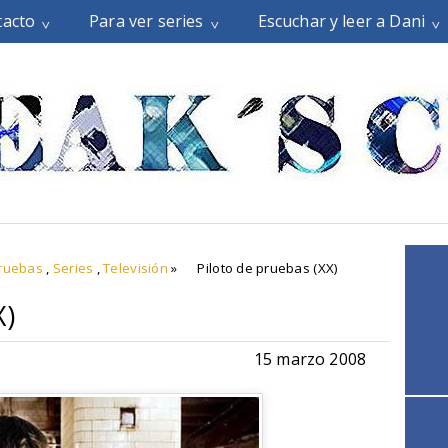
tacto
Para ver series
Escuchar y leer a Dani
pruebas
,
Series
,
Televisión
»
Piloto de pruebas (XX)
X)
15 marzo 2008