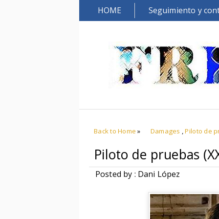
HOME
Seguimiento y con
Back to Home
»
Damages
,
Piloto de 
Piloto de pruebas (X
Posted by : Dani López