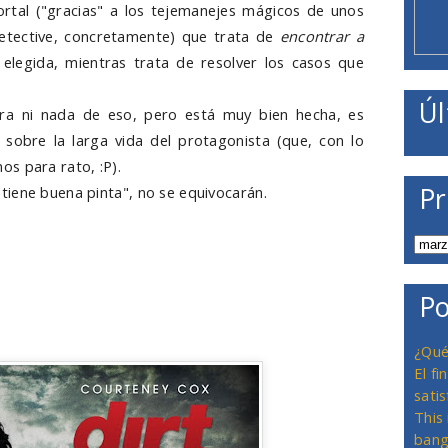
rtal ("gracias" a los tejemanejes mágicos de unos
(detective, concretamente) que trata de
encontrar a
a elegida, mientras trata de resolver los casos que
Úl
a ni nada de eso, pero está muy bien hecha, es
s sobre la larga vida del protagonista (que, con lo
s para rato, :P).
Pr
iene buena pinta", no se equivocarán.
Po
¿Qué
El f
satis
This
bang