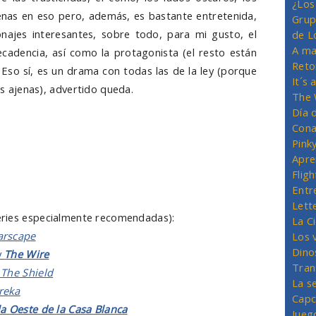
¿Los
enas en eso pero, además, es bastante entretenida,
Grup
najes interesantes, sobre todo, para mi gusto, el
de L
A ma
ecadencia, así como la protagonista (el resto están
Reto
Eso sí, es un drama con todas las de la ley (porque
It´s
ias ajenas), advertido queda.
The 
Día 
Cona
Pink
Apre
Flig
Entr
Lett
eries especialmente recomendadas):
La C
arscape
Los 
Dino
y
The Wire
Tran
y
The Shield
La s
reka
Capc
la Oeste de la Casa Blanca
Jueg