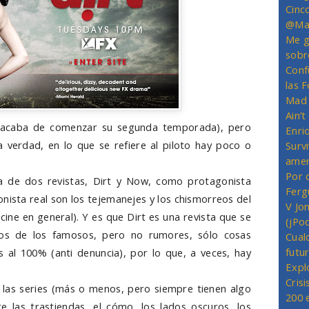
Cinc
@Mas
Me g
sobr
Conf
las 
Mad 
Ain’
a acaba de comenzar su segunda temporada), pero
Enriq
a verdad, en lo que se refiere al piloto hay poco o
Survi
amer
Por 
ra de dos revistas, Dirt y Now, como protagonista
Ferg
onista real son los tejemanejes y los chismorreos del
V Jo
ine en general). Y es que Dirt es una revista que se
(jPo
cios de los famosos, pero no rumores, sólo cosas
Cual
futu
s al 100% (anti denuncia), por lo que, a veces, hay
Expl
Crisi
las series (más o menos, pero siempre tienen algo
200 
e las trastiendas, el cómo, los lados oscuros, los