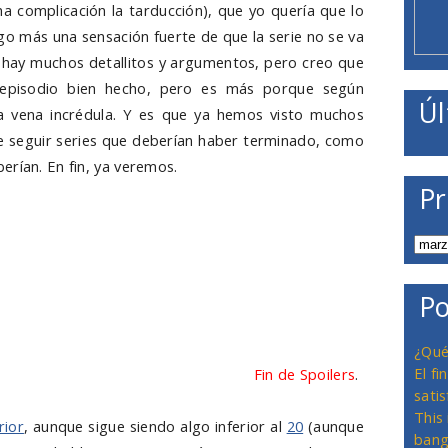
 complicación la tarducción), que yo quería que lo
go más una sensación fuerte de que la serie no se va
e hay muchos detallitos y argumentos, pero creo que
 episodio bien hecho, pero es más porque según
Úl
la vena incrédula. Y es que ya hemos visto muchos
 seguir series que deberían haber terminado, como
erían. En fin, ya veremos.
Pr
camente hay dos partes: Kyle tratando de conseguir
do y, por el otro, todos los personajes adolescentes
 en lo que al baile se refiere (baile que, supongo,
blemas de dinero, de música, de organización, de
Po
e es eso, aunque hay otros detalles y cosas que
cen que merezca más la pena... y ni los digo en los
¿Qué
El f
erece la pena ver si te gusta la serie
Fin de Spoilers
.
satis
This
rior
, aunque sigue siendo algo inferior al
20
(aunque
bang