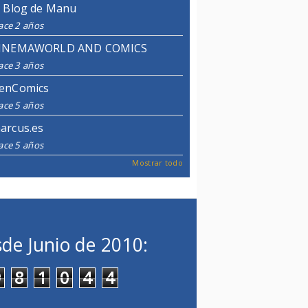
l Blog de Manu
ace 2 años
INEMAWORLD AND COMICS
ace 3 años
enComics
ace 5 años
arcus.es
ace 5 años
Mostrar todo
de Junio de 2010:
9
8
1
0
4
4