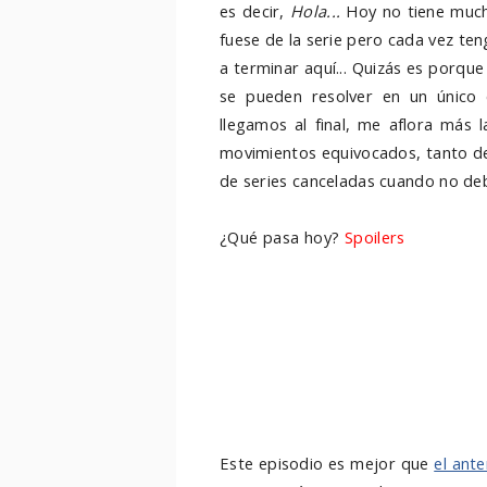
es decir,
Hola...
Hoy no tiene mucha
fuese de la serie pero cada vez ten
a terminar aquí... Quizás es porqu
se pueden resolver en un único
llegamos al final, me aflora más 
movimientos equivocados, tanto de
de series canceladas cuando no deb
¿Qué pasa hoy?
Spoilers
Pues bási
reunir a Sarah y a Jessi por un la
viendo cómo aumentan los problemas
será en le último episodio): pro
comida, de pareja... Básicament
sazonan el episodio, cosas que ha
Spoilers, porque son cosillas que m
Este episodio es mejor que
el ante