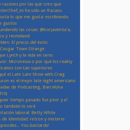
o razones por las que creo que
terChef_es ha sido un fracaso
usta lo que me gusta: escribiendo
e gustos
undiendo las cosas: @borjaventura,
Fox y Homeland
Men: El precio del éxito
t Cougar Town Strange
ue Lynch y la vida en serio
vor: Micronesia o por qué los reality
icanos son tan superiores
qué el Late Late Show with Craig
uson es el mejor late night americano
nadas de Podcasting, Barcelona
d10)
quier tiempo pasado fue peor y el
ro también lo será
otación laboral: Betty White
s de Identidad: retcon y misterio
episodes... You bastards!