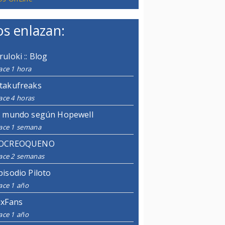
s enlazan:
ruloki :: Blog
ace 1 hora
takufreaks
ace 4 horas
l mundo según Hopewell
ace 1 semana
OCREOQUENO
ace 2 semanas
pisodio Piloto
ace 1 año
ixFans
ace 1 año