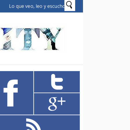
Lo que veo, leo y escucho