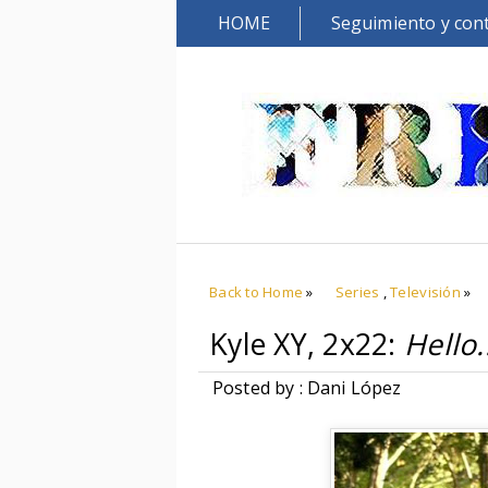
HOME
Seguimiento y con
Back to Home
»
Series
,
Televisión
»
Kyle XY, 2x22:
Hello.
Posted by : Dani López