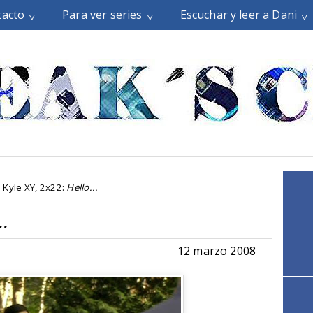
tacto
Para ver series
Escuchar y leer a Dani
Kyle XY, 2x22:
Hello...
..
12 marzo 2008