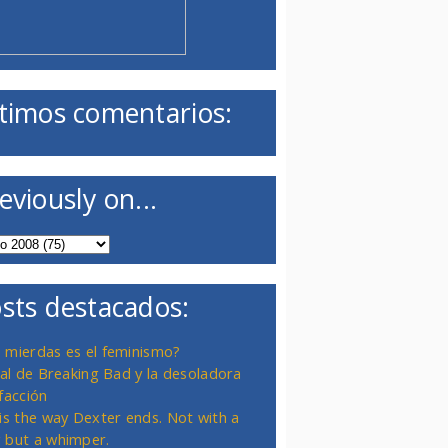
timos comentarios:
eviously on...
sts destacados:
 mierdas es el feminismo?
inal de Breaking Bad y la desoladora
facción
 is the way Dexter ends. Not with a
 but a whimper.