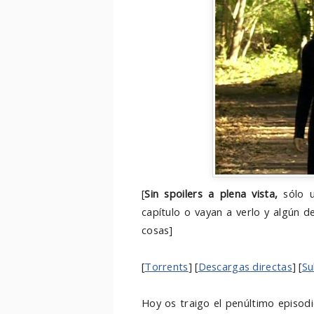
[
Sin spoilers a plena vista,
sólo u
capítulo o vayan a verlo y algún d
cosas]
[
Torrents
] [
Descargas directas
] [
Su
Hoy os traigo el penúltimo episo