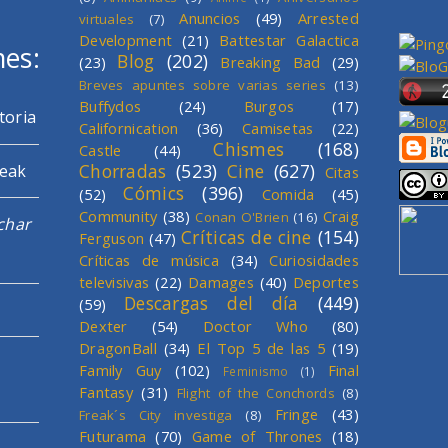
Anuncios
(49)
Arrested
virtuales
(7)
Development
(21)
Battestar Galactica
mes:
Blog
(202)
(23)
Breaking Bad
(29)
Breves apuntes sobre varias series
(13)
Buffydos
(24)
Burgos
(17)
toria
Californication
(36)
Camisetas
(22)
Chismes
(168)
Castle
(44)
Chorradas
(523)
Cine
(627)
reak
Citas
Cómics
(396)
(52)
Comida
(45)
Community
(38)
Craig
Conan O'Brien
(16)
char
Críticas de cine
(154)
Ferguson
(47)
Críticas de música
(34)
Curiosidades
televisivas
(22)
Damages
(40)
Deportes
Descargas del día
(449)
(59)
Dexter
(54)
Doctor Who
(80)
DragonBall
(34)
El Top 5 de las 5
(19)
Family Guy
(102)
Final
Feminismo
(1)
Fantasy
(31)
Flight of the Conchords
(8)
Fringe
(43)
Freak´s City investiga
(8)
Futurama
(70)
Game of Thrones
(18)