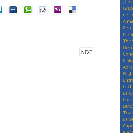
¿Los
Grup
de L
A ma
Reto
It´s
The 
Día 
NEXT
Cona
Pink
Apre
Flig
Entr
Lett
La C
Los 
Dino
Tran
La s
Capc
Jueg