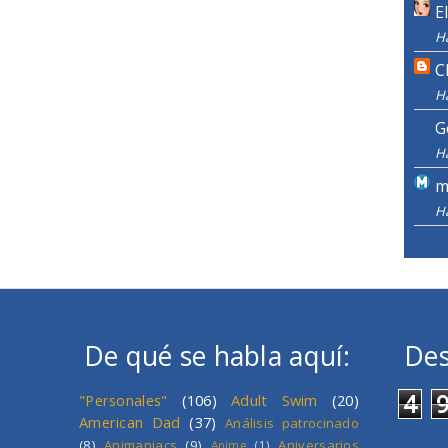
E
H
C
H
G
H
m
H
De qué se habla aquí:
Des
4
"Personales"
(106)
Adult Swim
(20)
American Dad
(37)
Análisis patrocinado
(8)
Animaniacs
(9)
Aniversarios
Anime
(1)