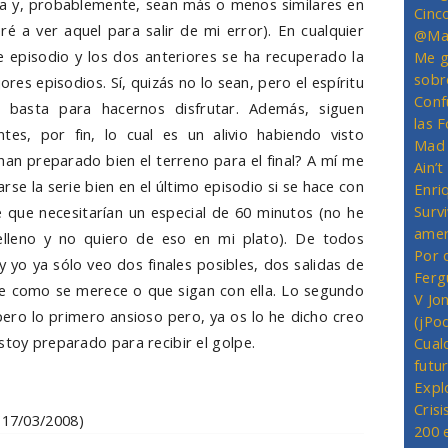
a y, probablemente, sean más o menos similares en
Cinc
é a ver aquel para salir de mi error). En cualquier
@Mas
 episodio y los dos anteriores se ha recuperado la
Me g
sobr
ores episodios. Sí, quizás no lo sean, pero el espíritu
Conf
 basta para hacernos disfrutar. Además, siguen
las 
es, por fin, lo cual es un alivio habiendo visto
Mad 
¿han preparado bien el terreno para el final? A mí me
Ain’
se la serie bien en el último episodio si se hace con
Enriq
Survi
 que necesitarían un especial de 60 minutos (no he
amer
elleno y no quiero de eso en mi plato). De todos
Por 
 yo ya sólo veo dos finales posibles, dos salidas de
Ferg
rie como se merece o que sigan con ella. Lo segundo
V Jo
pero lo primero ansioso pero, ya os lo he dicho creo
(jPo
stoy preparado para recibir el golpe.
Cual
futu
Expl
Crisi
17/03/2008)
200 