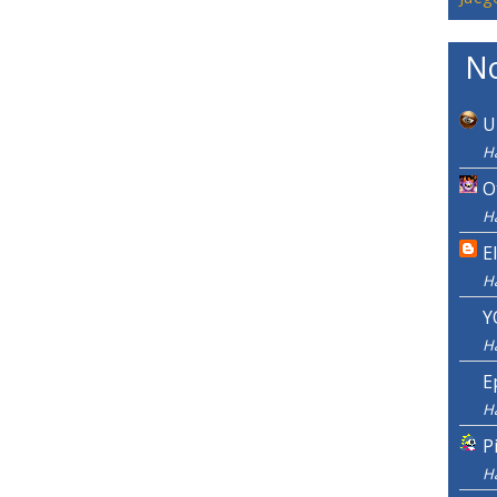
No
U
H
O
H
E
H
Y
H
E
H
P
H