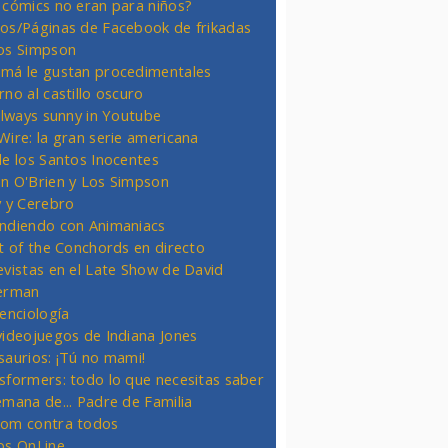
 cómics no eran para niños?
os/Páginas de Facebook de frikadas
os Simpson
má le gustan procedimentales
rno al castillo oscuro
 always sunny in Youtube
Wire: la gran serie americana
de los Santos Inocentes
n O'Brien y Los Simpson
y y Cerebro
ndiendo con Animaniacs
ht of the Conchords en directo
evistas en el Late Show de David
erman
ienciología
videojuegos de Indiana Jones
saurios: ¡Tú no mami!
sformers: todo lo que necesitas saber
emana de... Padre de Familia
om contra todos
os OnLine