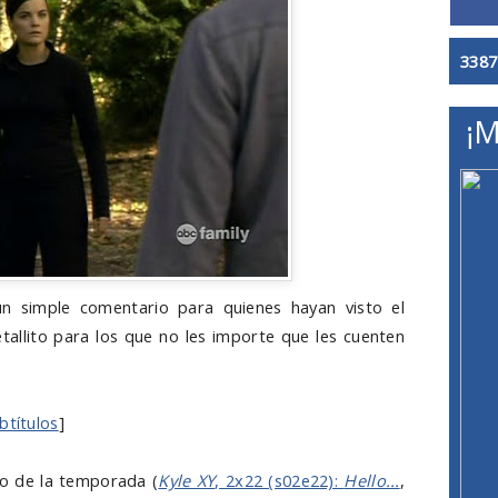
3387
¡M
n simple comentario para quienes hayan visto el
etallito para los que no les importe que les cuenten
btítulos
]
dio de la temporada
(
Kyle XY
, 2x22 (s02e22):
Hello...
,