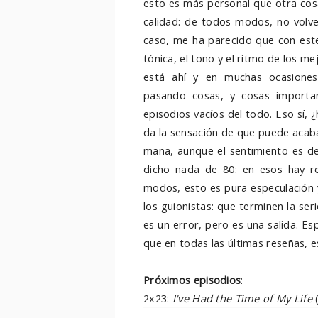
esto es más personal que otra cos
calidad: de todos modos, no volver
caso, me ha parecido que con este
tónica, el tono y el ritmo de los mej
está ahí y en muchas ocasiones
pasando cosas, y cosas important
episodios vacíos del todo. Eso sí, 
da la sensación de que puede acabar
maña, aunque el sentimiento es de
dicho nada de 80: en esos hay r
modos, esto es pura especulación y
los guionistas: que terminen la se
es un error, pero es una salida. Es
que en todas las últimas reseñas, e
Próximos episodios
:
2x23:
I've Had the Time of My Life
(