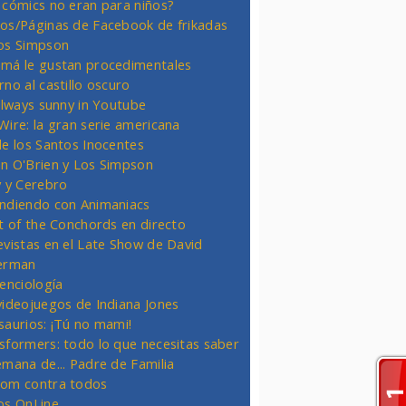
 cómics no eran para niños?
os/Páginas de Facebook de frikadas
os Simpson
má le gustan procedimentales
rno al castillo oscuro
 always sunny in Youtube
Wire: la gran serie americana
de los Santos Inocentes
n O'Brien y Los Simpson
y y Cerebro
ndiendo con Animaniacs
ht of the Conchords en directo
evistas en el Late Show de David
erman
ienciología
videojuegos de Indiana Jones
saurios: ¡Tú no mami!
sformers: todo lo que necesitas saber
emana de... Padre de Familia
om contra todos
os OnLine