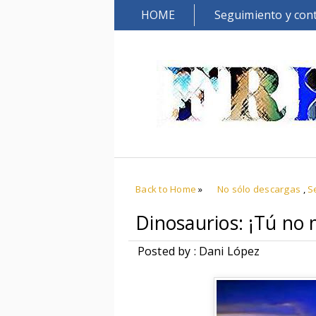
HOME
Seguimiento y con
Back to Home
»
No sólo descargas
,
S
Dinosaurios: ¡Tú no
Posted by : Dani López