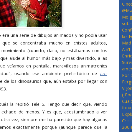
Cinc
@Mas
Me g
sobr
Conf
 era una serie de dibujos animados y no podía usar
las 
 que se concentraba mucho en chistes adultos,
Mad 
Ain’
 movimiento (cuando, claro, no estábamos con los
Enriq
 que alude al humor más bajo y más divertido, a las
Survi
ue veíamos en pantalla, maravillosos animatronics
amer
idad", usando ese ambiente prehistórico de
Los
Por 
e de los dinosaurios que, aún estaba por llegar con
Ferg
V Jo
993.
(jPo
Cual
pués la repitió Tele 5. Tengo que decir que, viendo
futu
he echado de menos. Y es que, acostumbrado a ver
Expl
 otra vez, siempre me ha parecido que hay algunas
Crisi
bemos exactamente porqué (aunque parece que la
200 