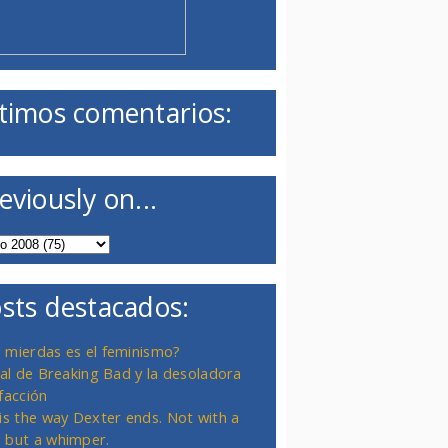
timos comentarios:
eviously on...
sts destacados:
 mierdas es el feminismo?
inal de Breaking Bad y la desoladora
facción
 is the way Dexter ends. Not with a
 but a whimper.