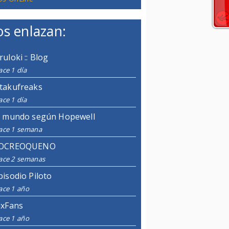
s enlazan:
ruloki :: Blog
ce 1 día
takufreaks
ce 1 día
l mundo según Hopewell
ace 1 semana
OCREOQUENO
ace 2 semanas
pisodio Piloto
ace 1 año
ixFans
ace 1 año