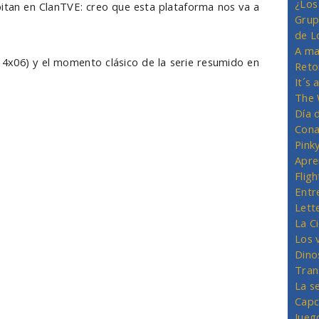
¿Los
itan en ClanTVE: creo que esta plataforma nos va a
Grup
de L
A ma
l 4x06) y el momento clásico de la serie resumido en
Reto
It´s
The 
Día 
Cona
Pink
Apre
Flig
Entr
Lett
La C
Los 
Dino
Tran
La s
Capc
Jueg