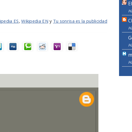
E
H
C
ipedia ES
,
Wikipedia EN
y
Tu sonrisa es la publicidad
H
G
H
m
H