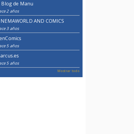
l Blog de Manu
ace 2 años
INEMAWORLD AND COMICS
ace 3 años
enComics
ace 5 años
arcus.es
ace 5 años
Mostrar todo