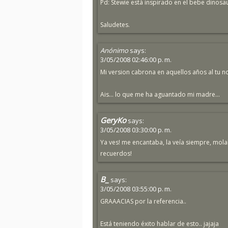
Pd: Stewie está inspirado en el bebe dinosaur
Saludetes.
Anónimo
says:
3/05/2008 02:46:00 p. m.
Mi version cabrona en aquellos años al tu no
Ais... lo que me ha aguantado mi madre...
GeryKo
says:
3/05/2008 03:30:00 p. m.
Ya ves! me encantaba, la veía siempre, molaba
recuerdos!
B_
says:
3/05/2008 03:55:00 p. m.
GRAAACIAS por la referencia..
Está teniendo éxito hablar de esto.. jajaja