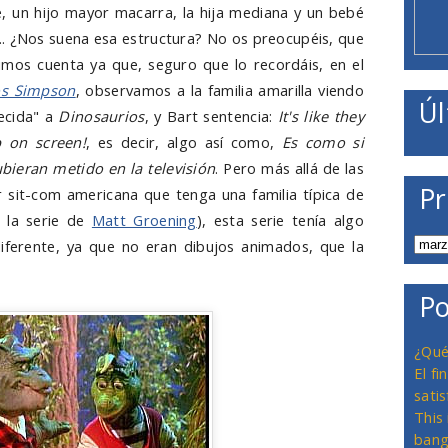
re, un hijo mayor macarra, la hija mediana y un bebé
... ¿Nos suena esa estructura? No os preocupéis, que
mos cuenta ya que, seguro que lo recordáis, en el
os Simpson
, observamos a la familia amarilla viendo
Úl
recida" a
Dinosaurios
, y Bart sentencia:
It's like they
p on screen!
, es decir, algo así como,
Es como si
ubieran metido en la televisión
. Pero más allá de las
Pr
er sit-com americana que tenga una familia típica de
e la serie de
Matt Groening
), esta serie tenía algo
iferente, ya que no eran dibujos animados, que la
Po
¿Qué
El f
satis
This
bang