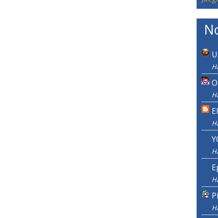
No
U
Ha
O
Ha
E
H
Y
H
E
H
P
H