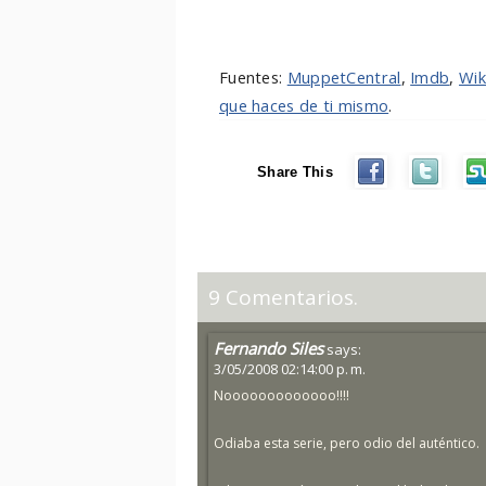
Fuentes:
MuppetCentral
,
Imdb
,
Wik
que haces de ti mismo
.
Share This
9 Comentarios.
Fernando Siles
says:
3/05/2008 02:14:00 p. m.
Nooooooooooooo!!!!
Odiaba esta serie, pero odio del auténtico.