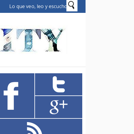
Lo que veo, leo y escucho