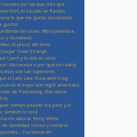
o razones por las que creo que
terChef_es ha sido un fracaso
usta lo que me gusta: escribiendo
e gustos
undiendo las cosas: @borjaventura,
Fox y Homeland
Men: El precio del éxito
t Cougar Town Strange
ue Lynch y la vida en serio
vor: Micronesia o por qué los reality
icanos son tan superiores
qué el Late Late Show with Craig
uson es el mejor late night americano
nadas de Podcasting, Barcelona
d10)
quier tiempo pasado fue peor y el
ro también lo será
otación laboral: Betty White
s de Identidad: retcon y misterio
episodes... You bastards!