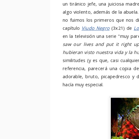
un tiránico jefe, una juiciosa mad
algo violento, además de la abuela
no fuimos los primeros que nos di
capítulo
Viudo Negro
(3x21) de
L
en la televisión una serie "muy pa
saw our lives and put it right u
hubieran visto nuestra vida y la h
similitudes (y es que, casi cualqui
referencia, parecerá una copia d
adorable, bruto, picapedresco y d
hacía muy especial.