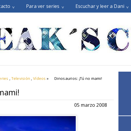
tacto
Para ver series
Escuchar y leer a Dani
eries
,
Televisión
,
Vídeos
»
Dinosaurios: ¡Tú no mami!
 mami!
05 marzo 2008