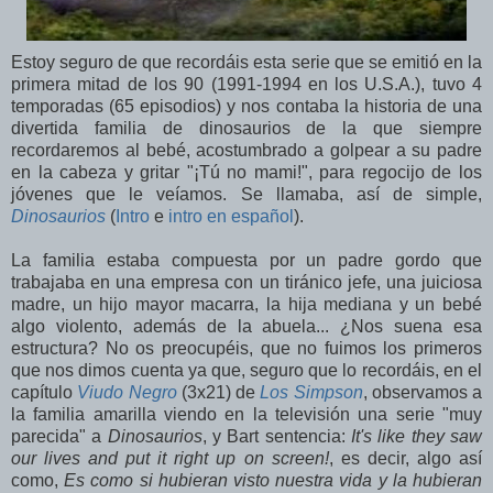
Estoy seguro de que recordáis esta serie que se emitió en la
primera mitad de los 90 (1991-1994 en los U.S.A.), tuvo 4
temporadas (65 episodios) y nos contaba la historia de una
divertida familia de dinosaurios de la que siempre
recordaremos al bebé, acostumbrado a golpear a su padre
en la cabeza y gritar "¡Tú no mami!", para regocijo de los
jóvenes que le veíamos. Se llamaba, así de simple,
Dinosaurios
(
Intro
e
intro en español
).
La familia estaba compuesta por un padre gordo que
trabajaba en una empresa con un tiránico jefe, una juiciosa
madre, un hijo mayor macarra, la hija mediana y un bebé
algo violento, además de la abuela... ¿Nos suena esa
estructura? No os preocupéis, que no fuimos los primeros
que nos dimos cuenta ya que, seguro que lo recordáis, en el
capítulo
Viudo Negro
(3x21) de
Los Simpson
, observamos a
la familia amarilla viendo en la televisión una serie "muy
parecida" a
Dinosaurios
, y Bart sentencia:
It's like they saw
our lives and put it right up on screen!
, es decir, algo así
como,
Es como si hubieran visto nuestra vida y la hubieran