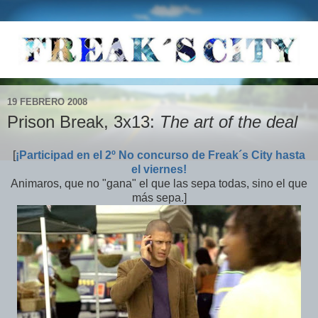
19 FEBRERO 2008
Prison Break, 3x13:
The art of the deal
[
¡Participad en el 2º No concurso de Freak´s City hasta
el viernes!
Animaros, que no "gana" el que las sepa todas, sino el que
más sepa.]