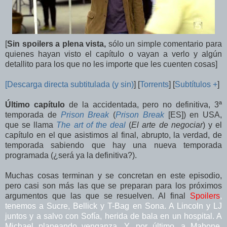
[
Sin spoilers a plena vista,
sólo un simple comentario para
quienes hayan visto el capítulo o vayan a verlo y algún
detallito para los que no les importe que les cuenten cosas]
[
Descarga directa subtitulada (y sin)
] [
Torrents
] [
Subtítulos
+
]
Último capítulo
de la accidentada, pero no definitiva, 3ª
temporada de
Prison Break
(
Prison Break
[ES]) en USA,
que se llama
The art of the deal
(
El arte de negociar
) y el
capítulo en el que asistimos al final, abrupto, la verdad, de
temporada sabiendo que hay una nueva temporada
programada (¿será ya la definitiva?).
Muchas cosas terminan y se concretan en este episodio,
pero casi son más las que se preparan para los próximos
argumentos que las que se resuelven. Al final
Spoilers
,
tenemos a Sucre, Bellick y T-Bag en Sona. A Lincoln y LJ
juntos y a salvo con Sofía, herida de bala en un hospital. A
Michael planeando venganza. Y, por último, a Mahone,