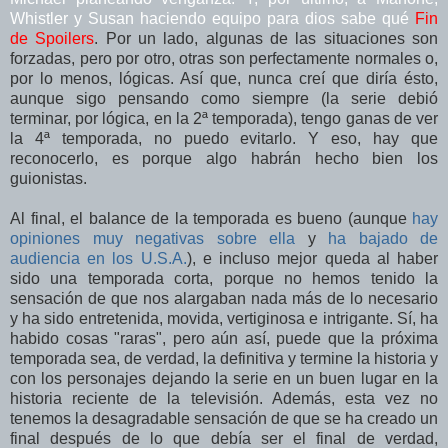
Whistler y Susan haciendo equipo para dios sabe qué
Fin
de Spoilers
. Por un lado, algunas de las situaciones son
forzadas, pero por otro, otras son perfectamente normales o,
por lo menos, lógicas. Así que, nunca creí que diría ésto,
aunque sigo pensando como siempre (la serie debió
terminar, por lógica, en la 2ª temporada), tengo ganas de ver
la 4ª temporada, no puedo evitarlo. Y eso, hay que
reconocerlo, es porque algo habrán hecho bien los
guionistas.
Al final, el balance de la temporada es bueno (aunque
hay
opiniones muy negativas sobre ella
y
ha bajado de
audiencia en los U.S.A.
), e incluso mejor queda al haber
sido una temporada corta, porque no hemos tenido la
sensación de que nos alargaban nada más de lo necesario
y ha sido entretenida, movida, vertiginosa e intrigante. Sí, ha
habido cosas "raras", pero aún así, puede que la próxima
temporada sea, de verdad, la definitiva y termine la historia y
con los personajes dejando la serie en un buen lugar en la
historia reciente de la televisión. Además, esta vez no
tenemos la desagradable sensación de que se ha creado un
final después de lo que debía ser el final de verdad,