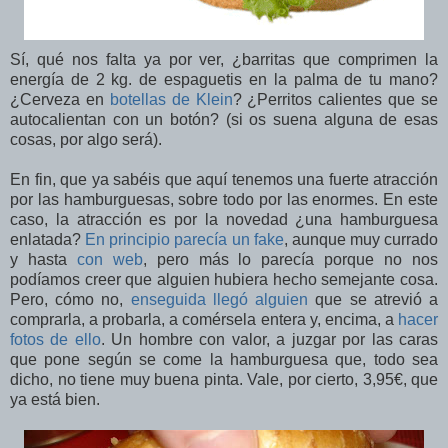
Sí, qué nos falta ya por ver, ¿barritas que comprimen la
energía de 2 kg. de espaguetis en la palma de tu mano?
¿Cerveza en
botellas de Klein
? ¿Perritos calientes que se
autocalientan con un botón? (si os suena alguna de esas
cosas, por algo será).
En fin, que ya sabéis que aquí tenemos una fuerte atracción
por las hamburguesas, sobre todo por las enormes. En este
caso, la atracción es por la novedad ¿una hamburguesa
enlatada?
En principio parecía un fake
, aunque muy currado
y hasta
con web
, pero más lo parecía porque no nos
podíamos creer que alguien hubiera hecho semejante cosa.
Pero, cómo no,
enseguida llegó alguien
que se atrevió a
comprarla, a probarla, a comérsela entera y, encima, a
hacer
fotos de ello
. Un hombre con valor, a juzgar por las caras
que pone según se come la hamburguesa que, todo sea
dicho, no tiene muy buena pinta. Vale, por cierto, 3,95€, que
ya está bien.