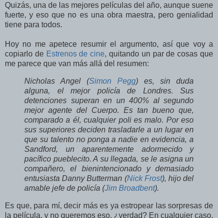
Quizás, una de las mejores películas del año, aunque suene
fuerte, y eso que no es una obra maestra, pero genialidad
tiene para todos.
Hoy no me apetece resumir el argumento, así que voy a
copiarlo de
Estrenos de cine
, quitando un par de cosas que
me parece que van más allá del resumen:
Nicholas Angel (
Simon Pegg
) es, sin duda
alguna, el mejor policía de Londres. Sus
detenciones superan en un 400% al segundo
mejor agente del Cuerpo. Es tan bueno que,
comparado a él, cualquier poli es malo. Por eso
sus superiores deciden trasladarle a un lugar en
que su talento no ponga a nadie en evidencia, a
Sandford, un aparentemente adormecido y
pacífico pueblecito. A su llegada, se le asigna un
compañero, el bienintencionado y demasiado
entusiasta Danny Butterman (
Nick Frost
), hijo del
amable jefe de policía (
Jim Broadbent
).
Es que, para mí, decir más es ya estropear las sorpresas de
la película, y no queremos eso, ¿verdad? En cualquier caso,