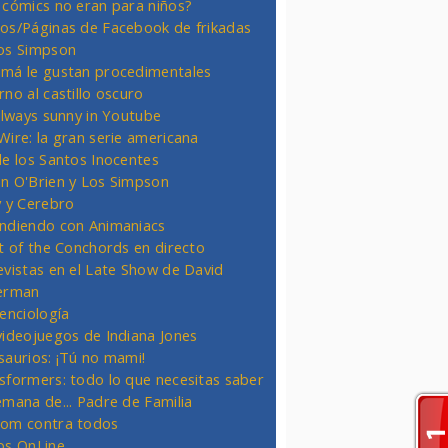
 cómics no eran para niños?
os/Páginas de Facebook de frikadas
os Simpson
má le gustan procedimentales
rno al castillo oscuro
 always sunny in Youtube
Wire: la gran serie americana
de los Santos Inocentes
n O'Brien y Los Simpson
y y Cerebro
ndiendo con Animaniacs
ht of the Conchords en directo
evistas en el Late Show de David
erman
ienciología
videojuegos de Indiana Jones
saurios: ¡Tú no mami!
sformers: todo lo que necesitas saber
emana de... Padre de Familia
om contra todos
os OnLine