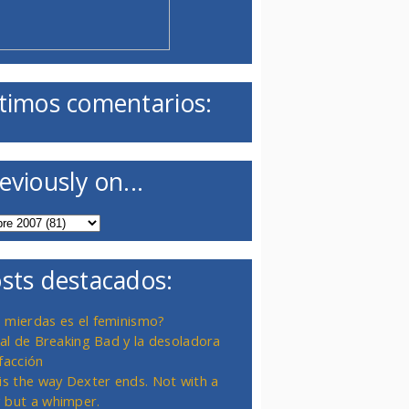
timos comentarios:
eviously on...
sts destacados:
 mierdas es el feminismo?
inal de Breaking Bad y la desoladora
facción
 is the way Dexter ends. Not with a
 but a whimper.