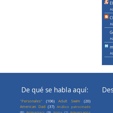
E
H
C
H
G
H
m
H
De qué se habla aquí:
Des
"Personales"
(106)
Adult Swim
(20)
American Dad
(37)
Análisis patrocinado
(8)
Animaniacs
(9)
Aniversarios
Anime
(1)