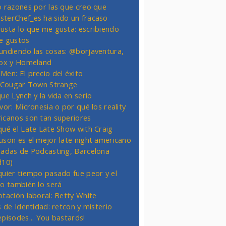
o razones por las que creo que
terChef_es ha sido un fracaso
usta lo que me gusta: escribiendo
e gustos
undiendo las cosas: @borjaventura,
Fox y Homeland
Men: El precio del éxito
t Cougar Town Strange
ue Lynch y la vida en serio
vor: Micronesia o por qué los reality
icanos son tan superiores
qué el Late Late Show with Craig
uson es el mejor late night americano
nadas de Podcasting, Barcelona
d10)
quier tiempo pasado fue peor y el
ro también lo será
otación laboral: Betty White
s de Identidad: retcon y misterio
episodes... You bastards!