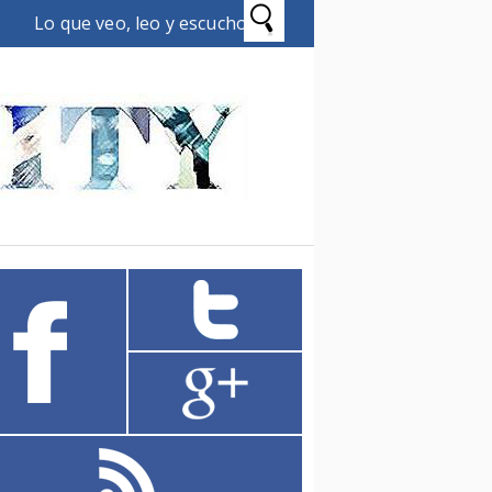
Lo que veo, leo y escucho