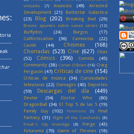
Anuncios
(49)
Arrested
virtuales
(7)
Development
(21)
Battestar Galactica
mes:
Blog
(202)
(23)
Breaking Bad
(29)
Breves apuntes sobre varias series
(13)
Buffydos
(24)
Burgos
(17)
toria
Californication
(36)
Camisetas
(22)
Chismes
(168)
Castle
(44)
Chorradas
(523)
Cine
(627)
reak
Citas
Cómics
(396)
(52)
Comida
(45)
Community
(38)
Craig
Conan O'Brien
(16)
char
Críticas de cine
(154)
Ferguson
(47)
Críticas de música
(34)
Curiosidades
televisivas
(22)
Damages
(40)
Deportes
Descargas del día
(449)
(59)
Dexter
(54)
Doctor Who
(80)
DragonBall
(34)
El Top 5 de las 5
(19)
Family Guy
(102)
Final
Feminismo
(1)
Fantasy
(31)
Flight of the Conchords
(8)
Fringe
(43)
Freak´s City investiga
(8)
Futurama
(70)
Game of Thrones
(18)