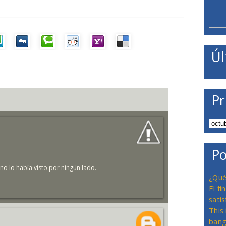
Úl
Pr
Po
 no lo había visto por ningún lado.
¿Qué
El f
satis
This
bang