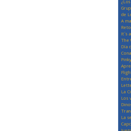
¿Los
Grup
de L
A ma
Reto
It´s
The 
Día 
Cona
Pink
Apre
Flig
Entr
Lett
La C
Los 
Dino
Tran
La s
Capc
Jueg