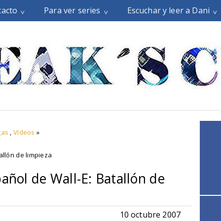
tacto
Para ver series
Escuchar y leer a Dani
gas
,
Vídeos
»
allón de limpieza
pañol de Wall-E: Batallón de
10 octubre 2007