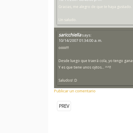
Gracias, me alegro de que te haya gustado.
Un saludo.
saricchiella
says:
10/14/2007 01:34:00 a. m.
oiiiiii!!!
Desde luego que traerá cola, yo tengo ganas d
Y es que tiene unos ojitos... ^^!!
Saludos! :D
Publicar un comentario
PREV