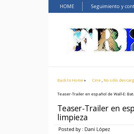
HOME
Seguimiento y con
Back to Home
»
Cine
,
No sólo descar
Teaser-Trailer en español de Wall-E: Bat
Teaser-Trailer en es
limpieza
Posted by : Dani López