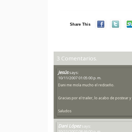
Share This
3 Comentarios.
Jesús
says:
10/11/2007 01:05:00 p. m.
Dani me mola mucho el rediseño.
Gracias por el trailer, lo acabo de postear y
Saludos
Dani López
says:
10/11/2007 08:46:00 p. m.