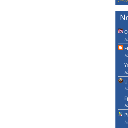
No
O
H
E
H
Y
H
U
H
E
H
P
H