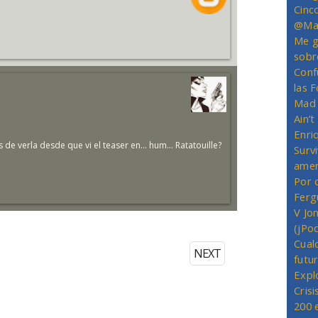
Cinc
@Mas
Me g
sobr
Conf
las 
Mad 
Ain’
Enriq
e verla desde que vi el teaser en... hum... Ratatouille?
Survi
amer
Por 
Ferg
V Jo
(jPo
Cual
NEXT
futu
Expl
Crisi
200 