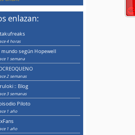
s enlazan:
takufreaks
ace 4 horas
l mundo según Hopewell
ace 1 semana
OCREOQUENO
ace 2 semanas
ruloki :: Blog
ace 3 semanas
pisodio Piloto
ace 1 año
ixFans
ace 1 año