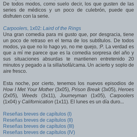
De todos modos, como suelo decir, los que gusten de las
series de médicos y un poco de culebrón, puede que
disfruten con la serie.
Carpoolers
, 1x02:
Laird of the Rings
Una gran comedia para mi gusto que, por desgracia, tiene
un poco de retraso en el tema de los subtítulos. De todos
modos, ya que no lo hago yo, no me quejo, :P. La verdad es
que a mí me parece que es la comedia sorpresa del año y
sus situaciones absurdas te mantienen entretenido 20
minutos y pegado a la silla/sofá/cama. Un acierto y soplo de
aire fresco.
Esta noche, por cierto, tenemos los nuevos episodios de
How I Met Your Mother
(3x05)
,
Prison Break
(3x05),
Heroes
(2x05),
Weeds
(3x11),
Journeyman
(1x05)
,
Carpoolers
(1x04) y
Californication
(1x11)
. El lunes es un día duro...
Reseñas breves de capítulos (I)
Reseñas breves de capítulos (II)
Reseñas breves de capítulos (III)
Reseñas breves de capítulos (IV)