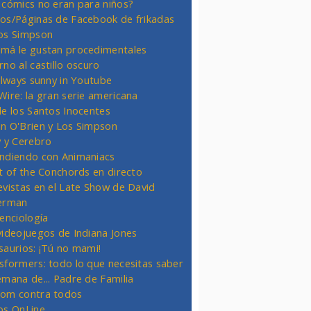
 cómics no eran para niños?
os/Páginas de Facebook de frikadas
os Simpson
má le gustan procedimentales
rno al castillo oscuro
 always sunny in Youtube
Wire: la gran serie americana
de los Santos Inocentes
n O'Brien y Los Simpson
y y Cerebro
ndiendo con Animaniacs
ht of the Conchords en directo
evistas en el Late Show de David
erman
ienciología
videojuegos de Indiana Jones
saurios: ¡Tú no mami!
sformers: todo lo que necesitas saber
emana de... Padre de Familia
om contra todos
os OnLine