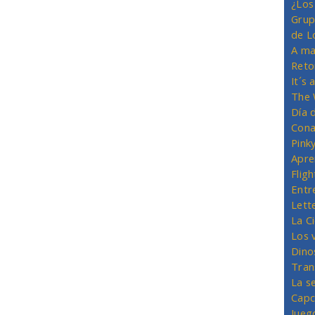
¿Los
Grup
de L
A ma
Reto
It´s
The 
Día 
Cona
Pink
Apre
Flig
Entr
Lett
La C
Los 
Dino
Tran
La s
Capc
Jueg