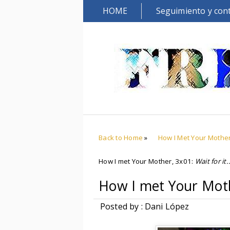
HOME
Seguimiento y con
Back to Home
»
How I Met Your Mothe
How I met Your Mother, 3x01:
Wait for it.
How I met Your Mot
Posted by : Dani López