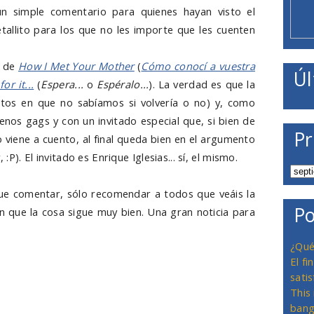
n simple comentario para quienes hayan visto el
etallito para los que no les importe que les cuenten
a de
How I Met Your Mother
(
Cómo conocí a vuestra
Úl
or it...
(
Espera...
o
Espéralo...
). La verdad es que la
tos en que no sabíamos si volvería o no) y, como
nos gags y con un invitado especial que, si bien de
Pr
 viene a cuento, al final queda bien en el argumento
 :P). El invitado es Enrique Iglesias... sí, el mismo.
e comentar, sólo recomendar a todos que veáis la
Po
an que la cosa sigue muy bien. Una gran noticia para
¿Qué
El f
satis
This
bang