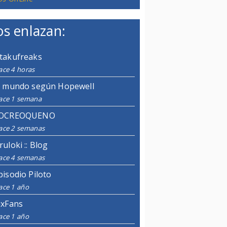
s enlazan:
takufreaks
ace 4 horas
l mundo según Hopewell
ace 1 semana
OCREOQUENO
ace 2 semanas
ruloki :: Blog
ace 4 semanas
pisodio Piloto
ace 1 año
ixFans
ace 1 año