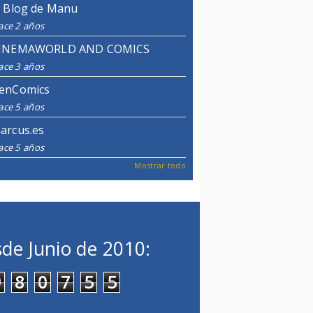
l Blog de Manu
ace 2 años
INEMAWORLD AND COMICS
ace 3 años
enComics
ace 5 años
arcus.es
ace 5 años
Mostrar todo
de Junio de 2010:
9
8
0
7
5
5