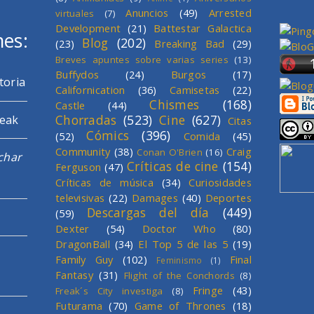
Anuncios
(49)
Arrested
virtuales
(7)
Development
(21)
Battestar Galactica
mes:
Blog
(202)
(23)
Breaking Bad
(29)
Breves apuntes sobre varias series
(13)
Buffydos
(24)
Burgos
(17)
toria
Californication
(36)
Camisetas
(22)
Chismes
(168)
Castle
(44)
Chorradas
(523)
Cine
(627)
reak
Citas
Cómics
(396)
(52)
Comida
(45)
Community
(38)
Craig
Conan O'Brien
(16)
char
Críticas de cine
(154)
Ferguson
(47)
Críticas de música
(34)
Curiosidades
televisivas
(22)
Damages
(40)
Deportes
Descargas del día
(449)
(59)
Dexter
(54)
Doctor Who
(80)
DragonBall
(34)
El Top 5 de las 5
(19)
Family Guy
(102)
Final
Feminismo
(1)
Fantasy
(31)
Flight of the Conchords
(8)
Fringe
(43)
Freak´s City investiga
(8)
Futurama
(70)
Game of Thrones
(18)