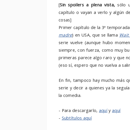
[
Sin spoilers a plena vista,
sólo u
capítulo o vayan a verlo y algún d
cosas]
Primer capítulo de la 3ª temporad
madre
) en USA, que se llama
Wait f
serie vuelve (aunque hubo momen
siempre, con fuerza, como muy bue
primeras parece algo raro y que no
(eso sí, espero que no vuelva a salir,
En fin, tampoco hay mucho más qu
serie y decir a quienes ya la seguí
la comedia.
- Para descargarlo,
aquí
y
aquí
-
Subtítulos aquí