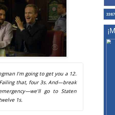
3387
¡M
gman I'm going to get you a 12.
 Failing that, four 3s. And—break
 emergency—we'll go to Staten
twelve 1s.