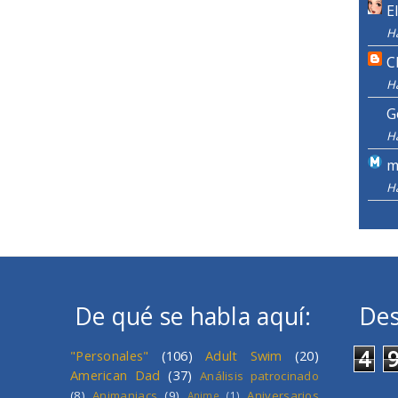
E
H
C
H
G
H
m
H
De qué se habla aquí:
Des
4
"Personales"
(106)
Adult Swim
(20)
American Dad
(37)
Análisis patrocinado
(8)
Animaniacs
(9)
Aniversarios
Anime
(1)