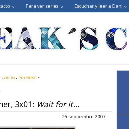
tacto
Para ver series
Escuchar y leer a Dani
r
,
Series
,
Televisión
»
..
her, 3x01:
Wait for it...
26 septiembre 2007