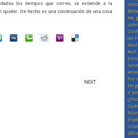
, dados los tiempos que corren, se extiende a la
Cinc
@Mas
n spoiler. De hecho es una continuación de una cosa
Me g
sobr
Conf
las 
Mad 
Ain’
Enriq
Survi
amer
Por 
NEXT
Ferg
V Jo
(jPo
Cual
futu
Expl
Crisi
200 