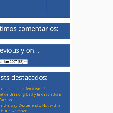
timos comentarios:
eviously on...
sts destacados:
 mierdas es el feminismo?
inal de Breaking Bad y la desoladora
facción
 is the way Dexter ends. Not with a
 but a whimper.