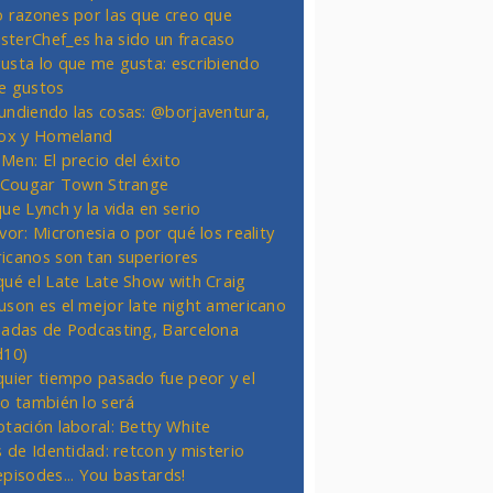
o razones por las que creo que
terChef_es ha sido un fracaso
usta lo que me gusta: escribiendo
e gustos
undiendo las cosas: @borjaventura,
Fox y Homeland
Men: El precio del éxito
t Cougar Town Strange
ue Lynch y la vida en serio
vor: Micronesia o por qué los reality
icanos son tan superiores
qué el Late Late Show with Craig
uson es el mejor late night americano
nadas de Podcasting, Barcelona
d10)
quier tiempo pasado fue peor y el
ro también lo será
otación laboral: Betty White
s de Identidad: retcon y misterio
episodes... You bastards!