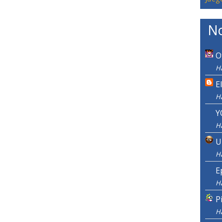
No
O
H
E
H
Y
H
U
H
E
H
P
H