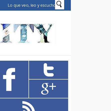
Lo que veo, leo y escucho