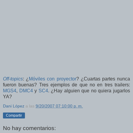
Off-topics
: ¿
Móviles con proyector
? ¿Cuartas partes nunca
fueron buenas? Tres ejemplos de que no en tres trailers:
MGS4
,
DMC4
y
SC4
. ¿Hay alguien que no quiera jugarlos
YA?
Dani López
a las
9/20/2007 07:10:00 p. m.
Compartir
No hay comentarios: