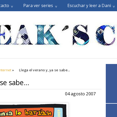
tacto
Para ver series
Escuchar y leer a Dani
nternet
»
Llega el verano y, ya se sabe...
se sabe...
04 agosto 2007