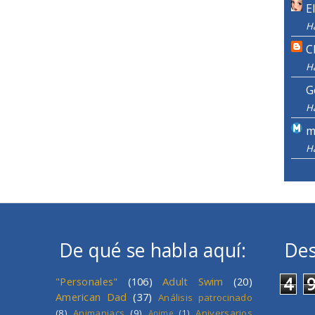
E
H
C
H
G
H
m
H
De qué se habla aquí:
Des
4
"Personales"
(106)
Adult Swim
(20)
American Dad
(37)
Análisis patrocinado
(8)
Animaniacs
(9)
Aniversarios
Anime
(1)