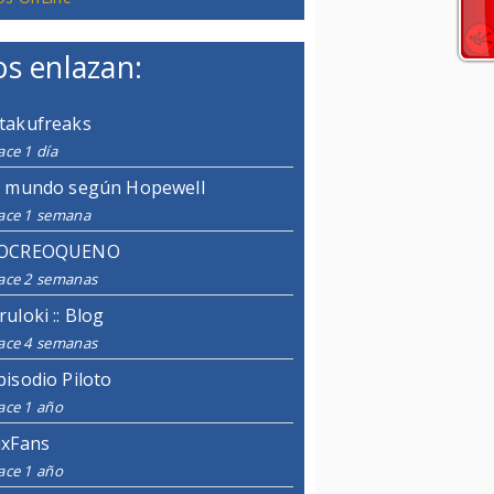
s enlazan:
takufreaks
ce 1 día
l mundo según Hopewell
ace 1 semana
OCREOQUENO
ace 2 semanas
ruloki :: Blog
ace 4 semanas
pisodio Piloto
ace 1 año
ixFans
ace 1 año