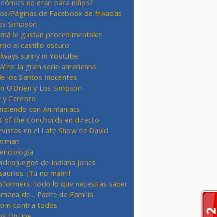
 cómics no eran para niños?
os/Páginas de Facebook de frikadas
os Simpson
má le gustan procedimentales
rno al castillo oscuro
 always sunny in Youtube
Wire: la gran serie americana
de los Santos Inocentes
n O'Brien y Los Simpson
y y Cerebro
ndiendo con Animaniacs
ht of the Conchords en directo
evistas en el Late Show de David
erman
ienciología
videojuegos de Indiana Jones
saurios: ¡Tú no mami!
sformers: todo lo que necesitas saber
emana de... Padre de Familia
om contra todos
os OnLine