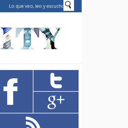
Lo que veo, leo y escucho