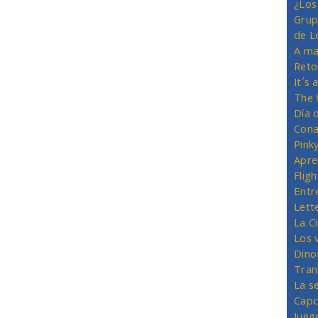
¿Los
Grup
de L
A ma
Reto
It´s
The 
Día 
Cona
Pink
Apre
Flig
Entr
Lett
La C
Los 
Dino
Tran
La s
Capc
Jueg