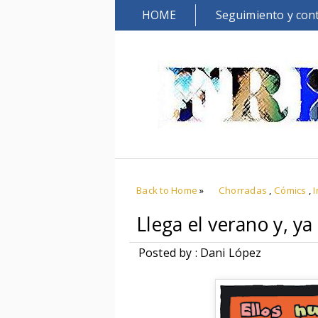
HOME
Seguimiento y con
Back to Home
»
Chorradas
,
Cómics
,
I
Llega el verano y, ya 
Posted by : Dani López