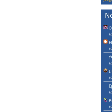
No
O
Ha
E
H
Y
H
U
H
E
H
P
H