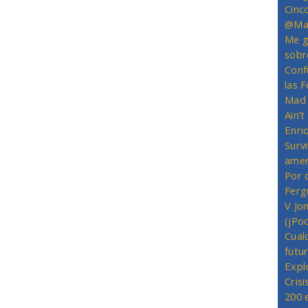
Cinc
@Mas
Me g
sobr
Conf
las 
Mad 
Ain’
Enriq
Survi
amer
Por 
Ferg
V Jo
(jPo
Cual
futu
Expl
Crisi
200 