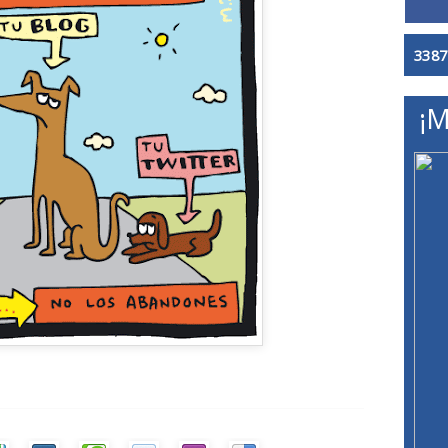
3387
¡M