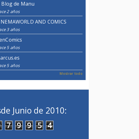
l Blog de Manu
ace 2 años
INEMAWORLD AND COMICS
ace 3 años
enComics
ace 5 años
arcus.es
ace 5 años
Mostrar todo
de Junio de 2010:
9
7
9
9
5
4