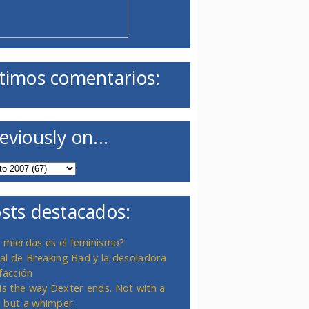
timos comentarios:
eviously on...
sts destacados:
 mierdas es el feminismo?
inal de Breaking Bad y la desoladora
facción
 is the way Dexter ends. Not with a
 but a whimper.