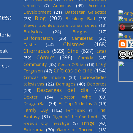
Anuncios
(49)
Arrested
virtuales
(7)
Development
(21)
Battestar Galactica
mes:
Blog
(202)
(23)
Breaking Bad
(29)
Breves apuntes sobre varias series
(13)
Buffydos
(24)
Burgos
(17)
toria
Californication
(36)
Camisetas
(22)
Chismes
(168)
Castle
(44)
Chorradas
(523)
Cine
(627)
reak
Citas
Cómics
(396)
(52)
Comida
(45)
Community
(38)
Craig
Conan O'Brien
(16)
char
Críticas de cine
(154)
Ferguson
(47)
Críticas de música
(34)
Curiosidades
televisivas
(22)
Damages
(40)
Deportes
Descargas del día
(449)
(59)
Dexter
(54)
Doctor Who
(80)
DragonBall
(34)
El Top 5 de las 5
(19)
Family Guy
(102)
Final
Feminismo
(1)
Fantasy
(31)
Flight of the Conchords
(8)
Fringe
(43)
Freak´s City investiga
(8)
Futurama
(70)
Game of Thrones
(18)