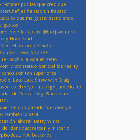
o razones por las que creo que
terChef_es ha sido un fracaso
usta lo que me gusta: escribiendo
e gustos
undiendo las cosas: @borjaventura,
Fox y Homeland
Men: El precio del éxito
t Cougar Town Strange
ue Lynch y la vida en serio
vor: Micronesia o por qué los reality
icanos son tan superiores
qué el Late Late Show with Craig
uson es el mejor late night americano
nadas de Podcasting, Barcelona
d10)
quier tiempo pasado fue peor y el
ro también lo será
otación laboral: Betty White
s de Identidad: retcon y misterio
episodes... You bastards!