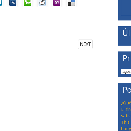
Úl
NEXT
Pr
Po
¿Qué
El f
satis
This
bang