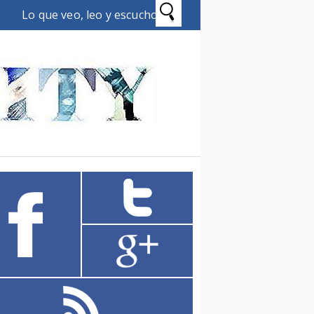
Lo que veo, leo y escucho