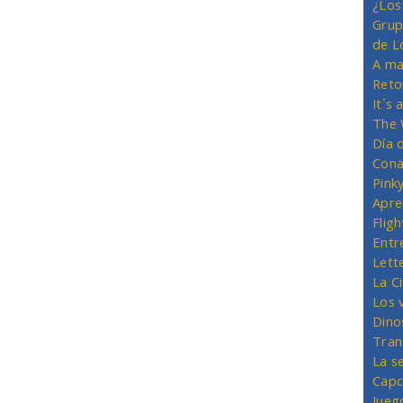
¿Los
Grup
de L
A ma
Reto
It´s
The 
Día 
Cona
Pink
Apre
Flig
Entr
Lett
La C
Los 
Dino
Tran
La s
Capc
Jueg