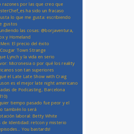
o razones por las que creo que
terChef_es ha sido un fracaso
usta lo que me gusta: escribiendo
e gustos
undiendo las cosas: @borjaventura,
Fox y Homeland
Men: El precio del éxito
t Cougar Town Strange
ue Lynch y la vida en serio
vor: Micronesia o por qué los reality
icanos son tan superiores
qué el Late Late Show with Craig
uson es el mejor late night americano
nadas de Podcasting, Barcelona
d10)
quier tiempo pasado fue peor y el
ro también lo será
otación laboral: Betty White
s de Identidad: retcon y misterio
episodes... You bastards!