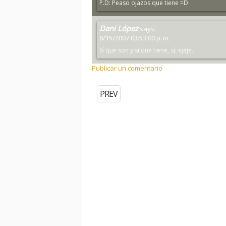
P.D: Peaso ojazos que tiene =D
Dani López
says:
8/15/2007 03:53:00 p. m.
Sí que son y sí que tiene, sí, ejeje.
Publicar un comentario
PREV