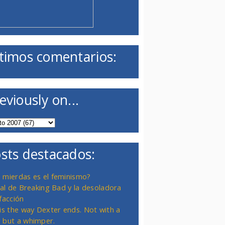
timos comentarios:
eviously on...
sts destacados:
 mierdas es el feminismo?
inal de Breaking Bad y la desoladora
facción
 is the way Dexter ends. Not with a
 but a whimper.