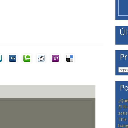
Úl
Pr
Po
¿Qué
El f
satis
This
bang