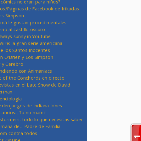
 cómics no eran para niños?
os/Páginas de Facebook de frikadas
os Simpson
má le gustan procedimentales
rno al castillo oscuro
 always sunny in Youtube
Wire: la gran serie americana
de los Santos Inocentes
n O'Brien y Los Simpson
y y Cerebro
ndiendo con Animaniacs
ht of the Conchords en directo
evistas en el Late Show de David
erman
ienciología
videojuegos de Indiana Jones
saurios: ¡Tú no mami!
sformers: todo lo que necesitas saber
emana de... Padre de Familia
om contra todos
os OnLine