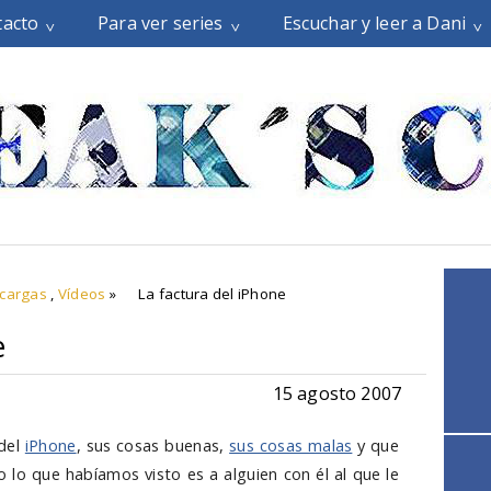
tacto
Para ver series
Escuchar y leer a Dani
scargas
,
Vídeos
»
La factura del iPhone
e
15 agosto 2007
del
iPhone
, sus cosas buenas,
sus cosas malas
y que
 lo que habíamos visto es a alguien con él al que le