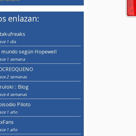
s enlazan:
takufreaks
ce 1 día
l mundo según Hopewell
ace 1 semana
OCREOQUENO
ace 2 semanas
ruloki :: Blog
ace 4 semanas
pisodio Piloto
ace 1 año
ixFans
ace 1 año