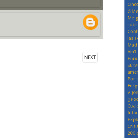
Cinc
@Mas
Me g
sobr
Conf
las 
Mad 
Ain’
NEXT
Enriq
Survi
amer
Por 
Ferg
V Jo
(jPo
Cual
futu
Expl
Crisi
200 