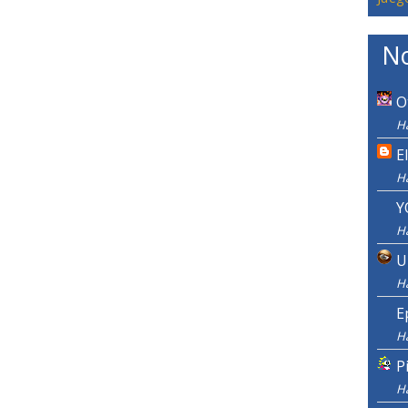
No
O
Ha
E
H
Y
H
U
H
E
H
P
H