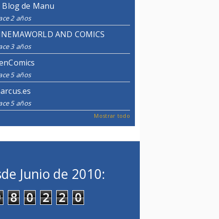
l Blog de Manu
ace 2 años
INEMAWORLD AND COMICS
ace 3 años
enComics
ace 5 años
arcus.es
ace 5 años
Mostrar todo
de Junio de 2010:
9
8
0
2
2
0