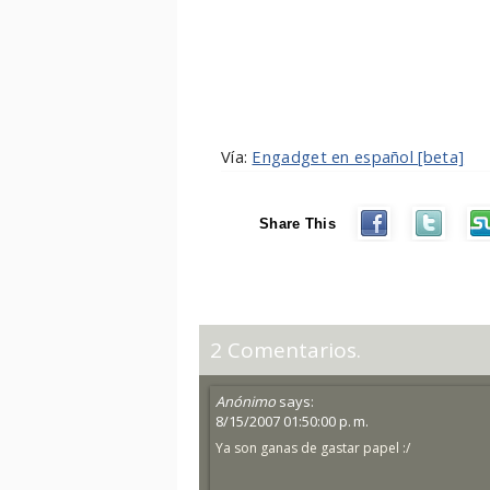
Vía:
Engadget en español [beta]
Share This
2 Comentarios.
Anónimo
says:
8/15/2007 01:50:00 p. m.
Ya son ganas de gastar papel :/