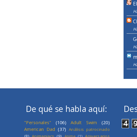
E
H
C
H
G
H
m
H
De qué se habla aquí:
Des
4
"Personales"
(106)
Adult Swim
(20)
American Dad
(37)
Análisis patrocinado
(8)
Animaniacs
(9)
Aniversarios
Anime
(1)