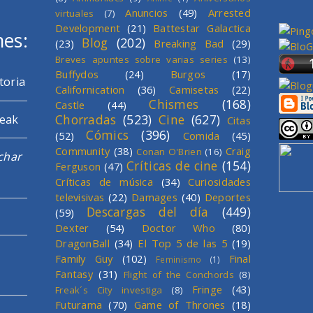
Anuncios
(49)
Arrested
virtuales
(7)
Development
(21)
Battestar Galactica
mes:
Blog
(202)
(23)
Breaking Bad
(29)
Breves apuntes sobre varias series
(13)
Buffydos
(24)
Burgos
(17)
toria
Californication
(36)
Camisetas
(22)
Chismes
(168)
Castle
(44)
Chorradas
(523)
Cine
(627)
reak
Citas
Cómics
(396)
(52)
Comida
(45)
Community
(38)
Craig
Conan O'Brien
(16)
char
Críticas de cine
(154)
Ferguson
(47)
Críticas de música
(34)
Curiosidades
televisivas
(22)
Damages
(40)
Deportes
Descargas del día
(449)
(59)
Dexter
(54)
Doctor Who
(80)
DragonBall
(34)
El Top 5 de las 5
(19)
Family Guy
(102)
Final
Feminismo
(1)
Fantasy
(31)
Flight of the Conchords
(8)
Fringe
(43)
Freak´s City investiga
(8)
Futurama
(70)
Game of Thrones
(18)