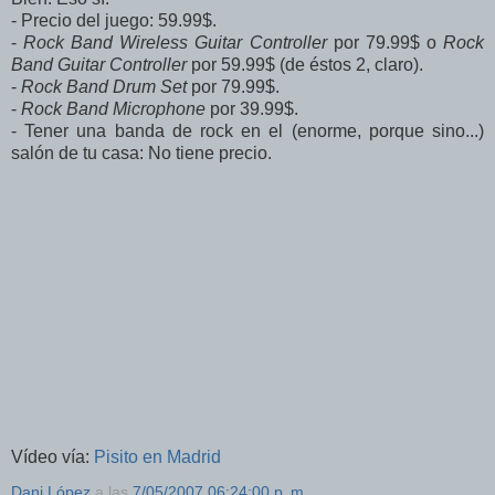
- Precio del juego: 59.99$.
-
Rock Band Wireless Guitar Controller
por 79.99$ o
Rock
Band Guitar Controller
por 59.99$ (de éstos 2, claro).
-
Rock Band Drum Set
por 79.99$.
-
Rock Band Microphone
por 39.99$.
- Tener una banda de rock en el (enorme, porque sino...)
salón de tu casa: No tiene precio.
Vídeo vía:
Pisito en Madrid
Dani López
a las
7/05/2007 06:24:00 p. m.