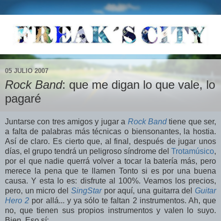
05 JULIO 2007
Rock Band
: que me digan lo que vale, lo
pagaré
Juntarse con tres amigos y jugar a
Rock Band
tiene que ser,
a falta de palabras más técnicas o biensonantes, la hostia.
Así de claro. Es cierto que, al final, después de jugar unos
días, el grupo tendrá un peligroso síndrome del
Trotamúsico
,
por el que nadie querrá volver a tocar la batería más, pero
merece la pena que te llamen Tonto si es por una buena
causa. Y esta lo es: disfrute al 100%. Veamos los precios,
pero, un micro del
SingStar
por aquí, una guitarra del
Guitar
Hero 2
por allá... y ya sólo te faltan 2 instrumentos. Ah, que
no, que tienen sus propios instrumentos y valen lo suyo.
Bien. Eso sí: